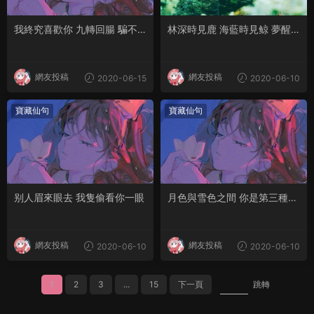
我終究喜歡你 九轉回腸 騙不
林深時見鹿 海藍時見鲸 夢醒
過自己
時見你
網友投稿
網友投稿
2020-06-15
2020-06-10
寶藏仙句
寶藏仙句
别人眉來眼去 我隻偷看你一眼
月色與雪色之間 你是第三種絕
色
網友投稿
網友投稿
2020-06-10
2020-06-10
1
2
3
...
15
下一頁
跳轉