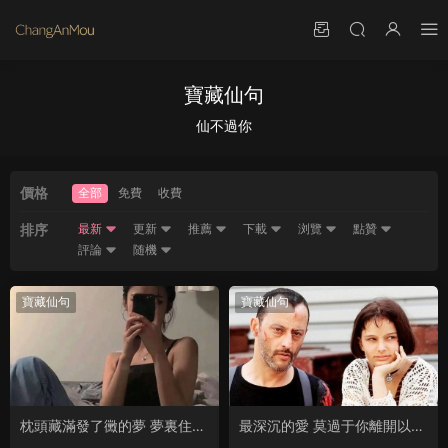
寶藏仙句
仙不過你
價格
全部
免費
收費
排序
最新
更新
推薦
下載
浏覽
點贊
評論
随機
寶藏仙句
寶藏仙句
枕頭藏滿發了黴的夢 夢裏住了
最深沉的愛 莫過于你離開以後
無法擁有的人
我活成了你的樣子