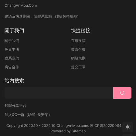
ChangAnMou.Com
建議及快速删除，請聯系郵箱 （将#替換成@）
關于我們
快捷鏈接
關于我們
在線投稿
免責申明
知識付費
聯系我們
網站規則
廣告合作
提交工單
站内搜索
知識分享平台
加入QQ一群
（驗證: 長安某）
Copyright 2020.10 - 2024.10 ChangAnMou.com.
陝ICP備2022008444号
Powered by
Sitemap