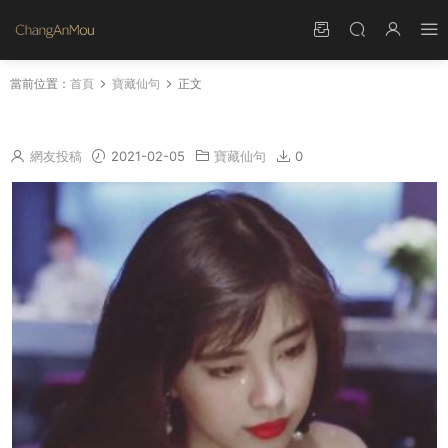
當前位置：
首頁
寶藏仙句
正文
可歎這驚鴻一瞥 誤入眉眼 歡喜多年
網友投稿
2021-02-05
寶藏仙句
0