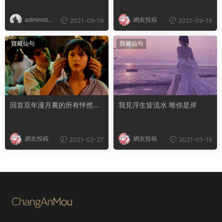
administra
網友投稿
2021-09-19
2021-09-19
tor
寶藏仙句
寶藏仙句
回首亘年漫月裏的所有怦然心
我見浮生皆流水 唯你是岸
動 你仍拔得頭籌
網友投稿
網友投稿
2021-02-27
2021-01-16