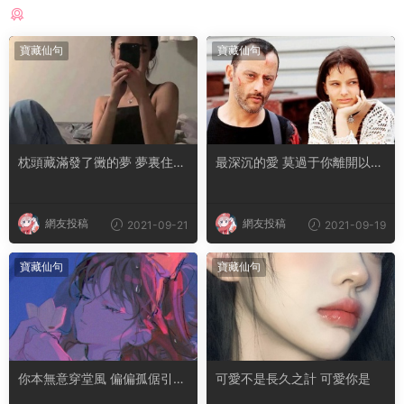
猜你喜歡
寶藏仙句
寶藏仙句
枕頭藏滿發了黴的夢 夢裏住了
最深沉的愛 莫過于你離開以後
無法擁有的人
我活成了你的樣子
網友投稿
網友投稿
2021-09-21
2021-09-19
寶藏仙句
寶藏仙句
你本無意穿堂風 偏偏孤倨引山
可愛不是長久之計 可愛你是
洪