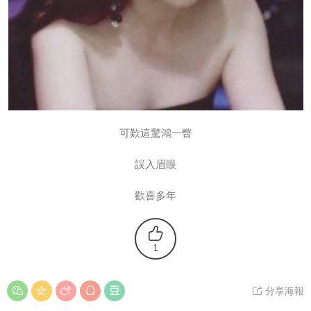
可歎這驚鴻一瞥
誤入眉眼
歡喜多年
1
分享海報