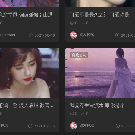
意穿堂風 偏偏孤倨引山洪
可愛不是長久之計 可愛你是
0
0
0
inistrator
網友投稿
2021-09-19
2021-09
寶藏仙句
驚鴻一瞥 誤入眉眼 歡喜多
我見浮生皆流水 唯你是岸
0
0
0
友投稿
網友投稿
2021-02-05
2021-01