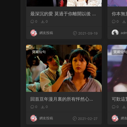
最深沉的愛 莫過于你離開以後 我
你本無
活成了你的樣子
0
0
0
網友投稿
adm
2021-09-19
寶藏仙句
寶藏仙句
回首亘年漫月裏的所有怦然心動
可歎這
你仍拔得頭籌
年
0
0
0
網友投稿
網
2021-02-27