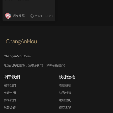
網友投稿
2021-09-20
ChangAnMou.Com
建議及快速删除，請聯系郵箱 （将#替換成@）
關于我們
快捷鏈接
關于我們
在線投稿
免責申明
知識付費
聯系我們
網站規則
廣告合作
提交工單