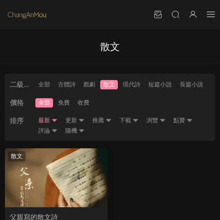
散文
二級分
全部
古體詩
戲劇
散文
現代詩
短篇小說
長篇小說
類
價格
全部
免費
收費
排序
最新
更新
推薦
下載
浏覽
點贊
評論
随機
散文
父親寫的散文詩