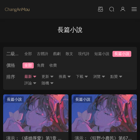
長篇小說
二級分
全部
古體詩
戲劇
散文
現代詩
短篇小說
長篇小說
類
價格
全部
免費
收費
排序
最新
更新
推薦
下載
浏覽
點贊
評論
随機
長篇小說
長篇小說
演示：《盛婚厚愛》第1章 山
演示：《狂野小農民》第67章