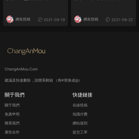
裏的人
大結局
網友投稿
網友投稿
2021-09-19
2021-08-22
ChangAnMou.Com
建議及快速删除，請聯系郵箱 （将#替換成@）
關于我們
快捷鏈接
關于我們
在線投稿
免責申明
知識付費
聯系我們
網站規則
廣告合作
提交工單