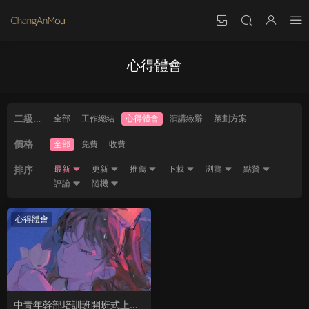
心得體會
二級分
全部
工作總結
心得體會
演講緻辭
策劃方案
類
價格
全部
免費
收費
排序
最新
更新
推薦
下載
浏覽
點贊
評論
随機
心得體會
中青年幹部培訓班開班式上的