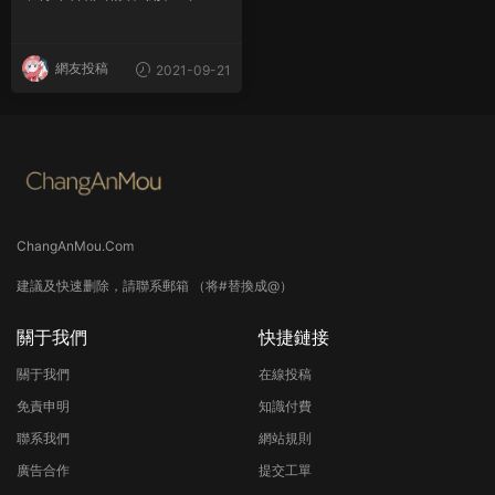
講話精神心得體會
網友投稿
2021-09-21
ChangAnMou.Com
建議及快速删除，請聯系郵箱 （将#替換成@）
關于我們
快捷鏈接
關于我們
在線投稿
免責申明
知識付費
聯系我們
網站規則
廣告合作
提交工單