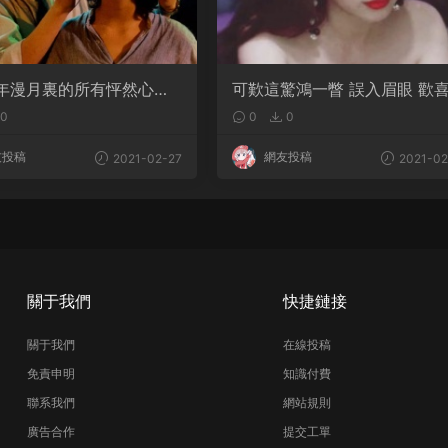
年漫月裏的所有怦然心動
可歎這驚鴻一瞥 誤入眉眼 歡
得頭籌
年
0
0
0
友投稿
網友投稿
2021-02-27
2021-02
關于我們
快捷鏈接
關于我們
在線投稿
免責申明
知識付費
聯系我們
網站規則
廣告合作
提交工單