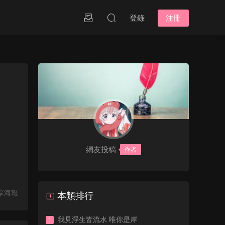
登錄
注冊
網友投稿
作者
享海報
本類排行
我見浮生皆流水 唯你是岸
1