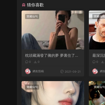
猜你喜歡
寶藏仙句
寶藏仙句
枕頭藏滿發了黴的夢 夢裏住了無
最深沉
法擁有的人
活成了
0
0
0
網友投稿
網
2021-09-21
寶藏仙句
寶藏仙句