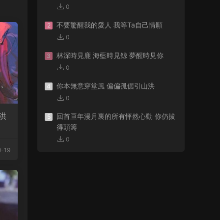
0
不要驚醒我的愛人 我等Ta自己情願
2
0
林深時見鹿 海藍時見鲸 夢醒時見你
3
0
你本無意穿堂風 偏偏孤倨引山洪
4
0
洪
回首亘年漫月裏的所有怦然心動 你仍拔
5
得頭籌
0
-19