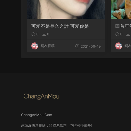
可愛不是長久之計 可愛你是
回首亘
你仍拔
0
0
0
網友投稿
網
2021-09-19
ChangAnMou.Com
建議及快速删除，請聯系郵箱 （将#替換成@）