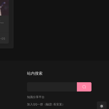
喜多
-05
站内搜索
知識分享平台
加入QQ一群
（驗證: 長安某）