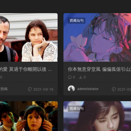
寶藏仙句
的愛 莫過于你離開以後 我
你本無意穿堂風 偏偏孤倨引山
你的樣子
0
0
0
友投稿
administrator
2021-09-19
2021-09
寶藏仙句