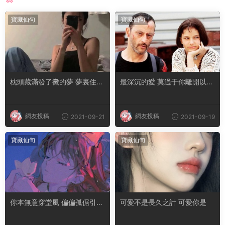
寶藏仙句
寶藏仙句
枕頭藏滿發了黴的夢 夢裏住了
最深沉的愛 莫過于你離開以後
無法擁有的人
我活成了你的樣子
網友投稿
網友投稿
2021-09-21
2021-09-19
寶藏仙句
寶藏仙句
你本無意穿堂風 偏偏孤倨引山
可愛不是長久之計 可愛你是
洪