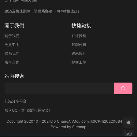
ChangAnMou.Com
建議及快速删除，請聯系郵箱 （将#替換成@）
關于我們
快捷鏈接
關于我們
在線投稿
免責申明
知識付費
聯系我們
網站規則
廣告合作
提交工單
站内搜索
知識分享平台
加入QQ一群
（驗證: 長安某）
Copyright 2020.10 - 2024.10 ChangAnMou.com.
陝ICP備2022008444号
Powered by
Sitemap