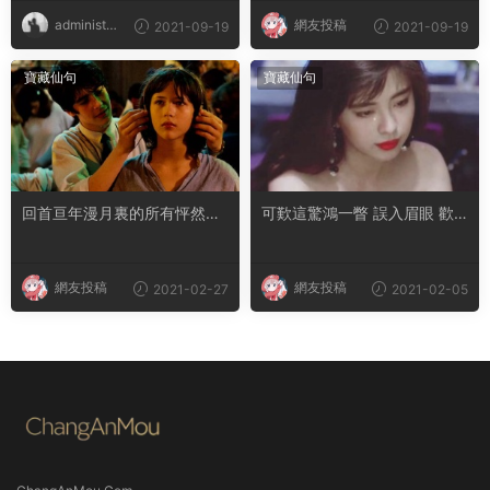
administra
網友投稿
2021-09-19
2021-09-19
tor
寶藏仙句
寶藏仙句
回首亘年漫月裏的所有怦然心
可歎這驚鴻一瞥 誤入眉眼 歡
動 你仍拔得頭籌
喜多年
網友投稿
網友投稿
2021-02-27
2021-02-05