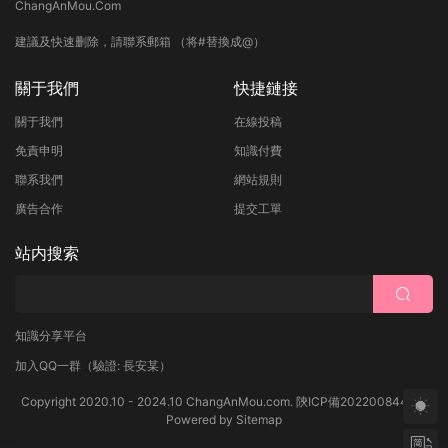
ChangAnMou.Com
建議及快速删除，請聯系郵箱 （将#替換成@）
關于我們
快捷鏈接
關于我們
在線投稿
免責申明
知識付費
聯系我們
網站規則
廣告合作
提交工單
站内搜索
知識分享平台
加入QQ一群
（驗證: 長安某）
Copyright 2020.10 - 2024.10 ChangAnMou.com.
陝ICP備2022008444号
Powered by
Sitemap