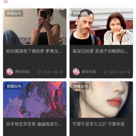
猜你喜歡
寶藏仙句
寶藏仙句
枕頭藏滿發了黴的夢 夢裏住了
最深沉的愛 莫過于你離開以後
無法擁有的人
我活成了你的樣子
網友投稿
網友投稿
2021-09-21
2021-09-19
寶藏仙句
寶藏仙句
你本無意穿堂風 偏偏孤倨引山
可愛不是長久之計 可愛你是
洪