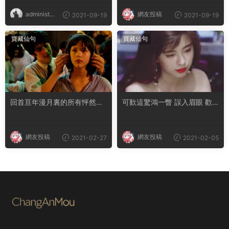
administra
網友投稿
2021-09-19
2021-09-19
tor
寶藏仙句
寶藏仙句
回首亘年漫月裏的所有怦然心
可歎這驚鴻一瞥 誤入眉眼 歡
動 你仍拔得頭籌
喜多年
網友投稿
網友投稿
2021-02-27
2021-02-05