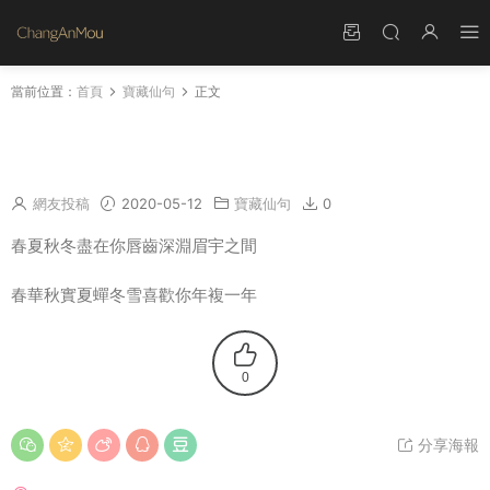
當前位置：
首頁
寶藏仙句
正文
春夏秋冬盡在你唇齒深淵眉宇之間 春華秋實夏蟬
冬雪喜歡你年複一年
網友投稿
2020-05-12
寶藏仙句
0
春夏秋冬盡在你唇齒深淵眉宇之間
春華秋實夏蟬冬雪喜歡你年複一年
0
分享海報