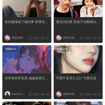
枕頭藏滿發了黴的夢 夢裏住了
最深沉的愛 莫過于你離開以後
無法擁有的人
我活成了你的樣子
網友投稿
網友投稿
2021-09-21
2021-09-19
寶藏仙句
寶藏仙句
你本無意穿堂風 偏偏孤倨引山
可愛不是長久之計 可愛你是
洪
administra
網友投稿
2021-09-19
2021-09-19
tor