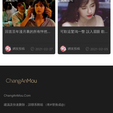
寶藏仙句
寶藏仙句
回首亘年漫月裏的所有怦然心
可歎這驚鴻一瞥 誤入眉眼 歡
動 你仍拔得頭籌
喜多年
網友投稿
網友投稿
2021-02-27
2021-02-05
ChangAnMou.Com
建議及快速删除，請聯系郵箱 （将#替換成@）