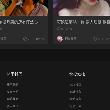
年漫月裏的所有怦然心動
可歎這驚鴻一瞥 誤入眉眼 歡
得頭籌
年
0
0
0
友投稿
網友投稿
2021-02-27
2021-02
關于我們
快捷鏈接
關于我們
在線投稿
免責申明
知識付費
聯系我們
網站規則
廣告合作
提交工單