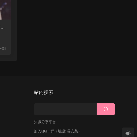
喜多
-05
站内搜索
知識分享平台
加入QQ一群
（驗證: 長安某）