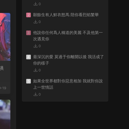
0
願餘生有人鮮衣怒馬 陪你看烈焰繁華
2
0
他說你任何爲人稱道的美麗 不及他第一
3
次遇見你
0
最深沉的愛 莫過于你離開以後 我活成了
4
你的樣子
洪
0
如果全世界都對你惡意相加 我就對你說
5
上一世情話
-19
0