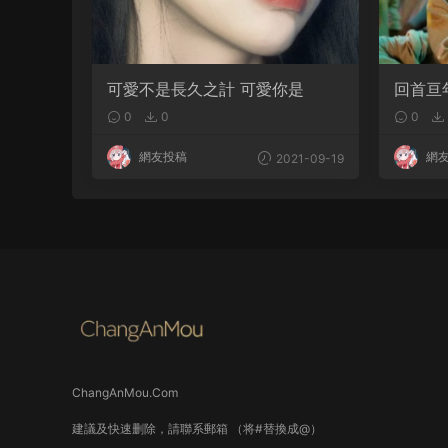
可愛不是長久之計 可愛你是
回首亘
你仍拔
0
0
0
網友投稿
網
2021-09-19
ChangAnMou.Com
建議及快速删除，請聯系郵箱 （将#替換成@）