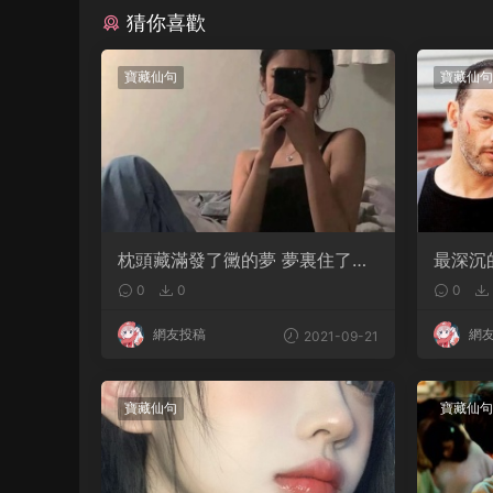
猜你喜歡
寶藏仙句
寶藏仙句
枕頭藏滿發了黴的夢 夢裏住了無
最深沉
法擁有的人
活成了
0
0
0
網友投稿
網
2021-09-21
寶藏仙句
寶藏仙句