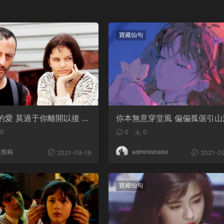
寶藏仙句
的愛 莫過于你離開以後 我
你本無意穿堂風 偏偏孤倨引山
你的樣子
0
0
0
友投稿
administrator
2021-09-19
2021-09
寶藏仙句