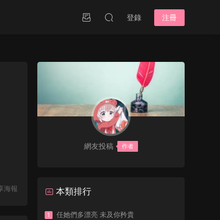
登錄
注冊
網友投稿
作者
享海報
本類排行
任她們多漂亮 未及你矜貴
1