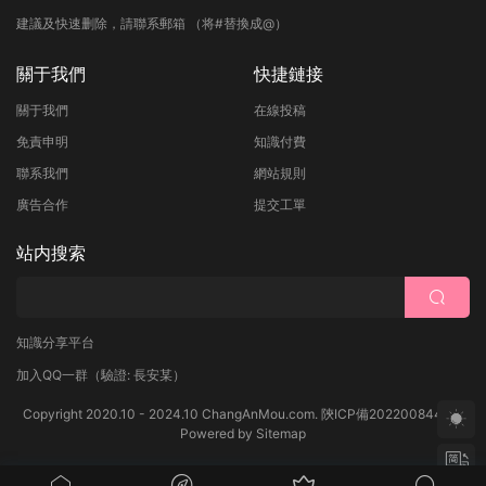
建議及快速删除，請聯系郵箱 （将#替換成@）
關于我們
快捷鏈接
關于我們
在線投稿
免責申明
知識付費
聯系我們
網站規則
廣告合作
提交工單
站内搜索
知識分享平台
加入QQ一群
（驗證: 長安某）
Copyright 2020.10 - 2024.10 ChangAnMou.com.
陝ICP備2022008444号
Powered by
Sitemap