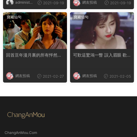
administra
網友投稿
2021-09-19
2021-09-19
tor
寶藏仙句
寶藏仙句
回首亘年漫月裏的所有怦然心
可歎這驚鴻一瞥 誤入眉眼 歡
動 你仍拔得頭籌
喜多年
網友投稿
網友投稿
2021-02-27
2021-02-05
ChangAnMou.Com