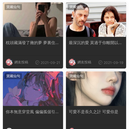
寶藏仙句
寶藏仙句
枕頭藏滿發了黴的夢 夢裏住了
最深沉的愛 莫過于你離開以後
無法擁有的人
我活成了你的樣子
網友投稿
網友投稿
2021-09-21
2021-09-19
寶藏仙句
寶藏仙句
你本無意穿堂風 偏偏孤倨引山
可愛不是長久之計 可愛你是
洪