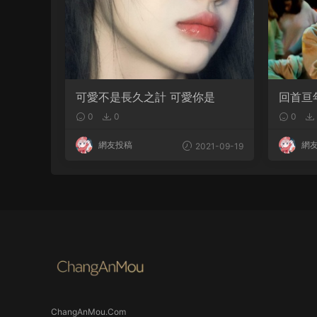
可愛不是長久之計 可愛你是
回首亘
你仍拔
0
0
0
網友投稿
網
2021-09-19
ChangAnMou.Com