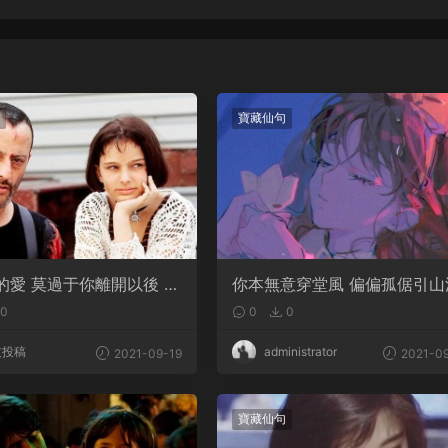
寶藏仙句
的愛 莫過于你離開以後 我
你本無意穿堂風 偏偏孤倨引山
你的樣子
0
0
0
友投稿
administrator
2021-09-19
2021-09
寶藏仙句