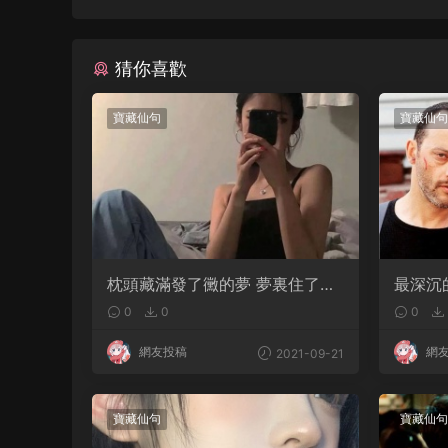
猜你喜歡
寶藏仙句
寶藏仙句
枕頭藏滿發了黴的夢 夢裏住了無
最深沉
法擁有的人
活成了
0
0
0
網友投稿
網
2021-09-21
寶藏仙句
寶藏仙句