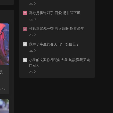
0
喜歡是棋逢對手 而愛 是甘拜下風
2
0
可歎這驚鴻一瞥 誤入眉眼 歡喜多年
3
0
我尋了半生的春天 你一笑便是了
4
0
小衆的文案你卻問向大衆 她說愛我又走
5
向别人
洪
0
-19