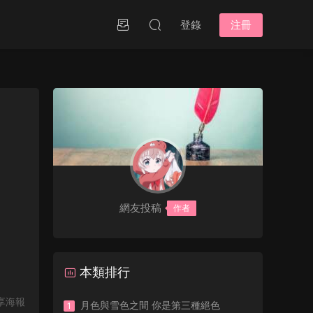
登錄
注冊
網友投稿
作者
本類排行
享海報
月色與雪色之間 你是第三種絕色
1