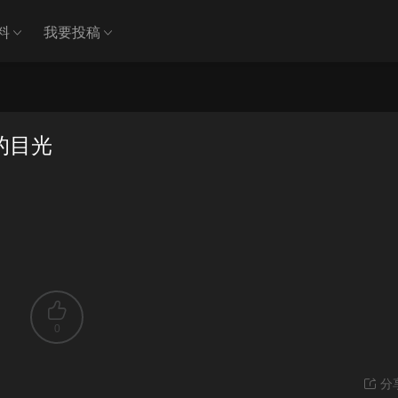
料
我要投稿
的目光
0
分