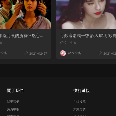
年漫月裏的所有怦然心動
可歎這驚鴻一瞥 誤入眉眼 歡
得頭籌
年
0
0
0
友投稿
網友投稿
2021-02-27
2021-02
關于我們
快捷鏈接
關于我們
在線投稿
免責申明
知識付費