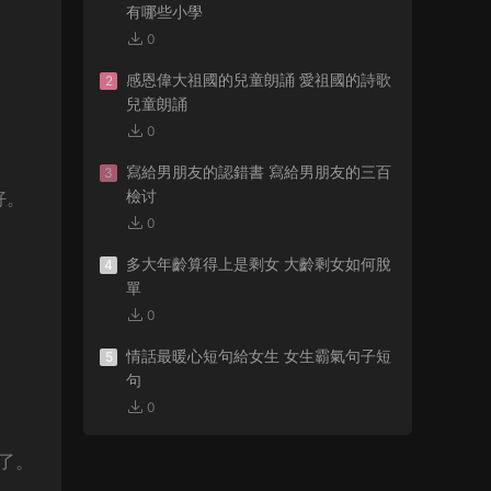
有哪些小學
0
感恩偉大祖國的兒童朗誦 愛祖國的詩歌
2
兒童朗誦
0
寫給男朋友的認錯書 寫給男朋友的三百
3
檢讨
好。
0
多大年齡算得上是剩女 大齡剩女如何脫
4
單
0
情話最暖心短句給女生 女生霸氣句子短
5
句
0
了。