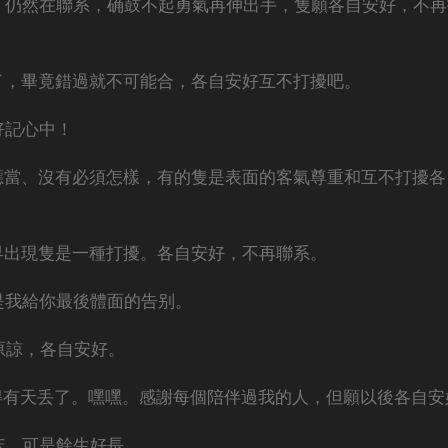
，仍然在聯系，确鼓不起勇氣再伸出手，隻願各自安好，不再
了，畢竟錯過就不可能合，各自安好互不打擾吧。
好記心中！
應當、沒有必須怎樣，有的隻是表面的客氣尊重和互不打擾各
界出現隻是一種打擾。各自安好，不再聯系。
是我給你最後體面的告别。
原諒，各自安好。
得有天丢了。嘿嘿。感謝每個陪伴過我的人，但願以後各自安
苦，可是餘生好長。