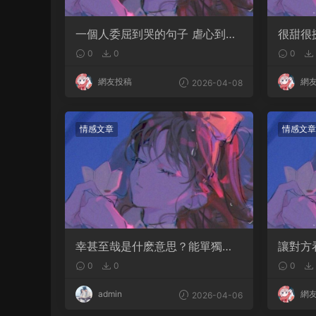
一個人委屈到哭的句子 虐心到讓
很甜很
人流淚的文案
軟的文
0
0
0
網友投稿
網
2026-04-08
情感文章
情感文章
幸甚至哉是什麽意思？能單獨用
讓對方
嗎
句句都
0
0
0
admin
網
2026-04-06