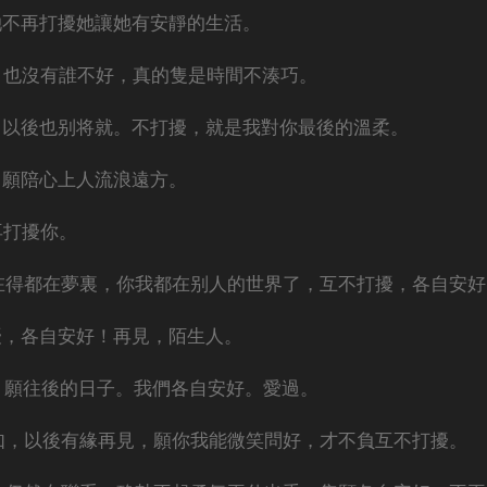
她不再打擾她讓她有安靜的生活。
，也沒有誰不好，真的隻是時間不湊巧。
，以後也别将就。不打擾，就是我對你最後的溫柔。
，願陪心上人流浪遠方。
再打擾你。
在得都在夢裏，你我都在别人的世界了，互不打擾，各自安好
擾，各自安好！再見，陌生人。
。願往後的日子。我們各自安好。愛過。
如，以後有緣再見，願你我能微笑問好，才不負互不打擾。