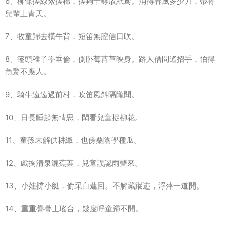
6、柳條搓線絮搓棉，搓夠千尋放紙鸢。消得春風多少力，帶将
兒輩上青天。
7、牧童歸去橫牛背，短笛無腔信口吹。
8、篷頭稚子學垂倫，側卧莓苔草映身。路人借問遙招手，怕得
魚驚不應人。
9、騎牛遠遠過前村，吹笛風斜隔隴聞。
10、日長睡起無情思，閑看兒童捉柳花。
11、童孫未解供耕織，也傍桑陰學種瓜。
12、戲掬清泉灑蕉葉，兒童誤認雨聲來。
13、小娃撐小艇，偷采白蓮回。不解藏蹤迹，浮萍一道開。
14、重重疊疊上瑤台，幾度呼童歸不開。