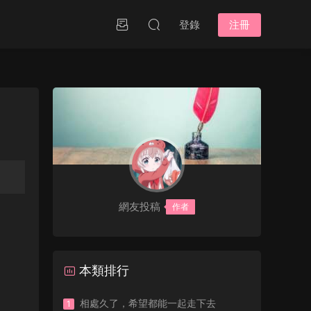
登錄
注冊
網友投稿
作者
本類排行
相處久了，希望都能一起走下去
1