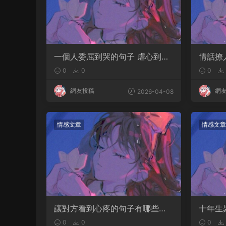
一個人委屈到哭的句子 虐心到讓
情話撩
人流淚的文案
情話撩
0
0
0
網友投稿
網
2026-04-08
情感文章
情感文章
讓對方看到心疼的句子有哪些？
十年生
句句都是淚點
語典故
0
0
0