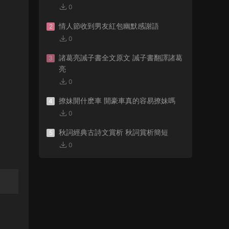
0
情人節收到男友紅包幽默感謝語
2
0
諸葛亮誡子書全文原文 誡子書翻譯諸葛
3
亮
0
撩妹開什麽車 開豪車真的容易撩妹嗎
4
0
秋詞經典古詩文賞析 秋詞賞析簡短
5
0