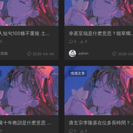
人短句100條不重複 土味
幸甚至哉是什麽意思？能單獨
人長句
嗎
0
0
0
友投稿
admin
2026-04-06
2026-04
情感文章
聚十年教訓是什麽意思 成
唐玄宗李隆基在位多長時間？
出自哪裏
了多少歲
0
0
0