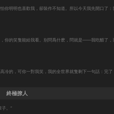
是怕你明明也喜歡我，卻裝作不知道。所以今天我先開口了：
說，你的笑隻能給我看。别問爲什麽，問就是——我吃醋了，
裝高冷的，可你一對我笑，我的全世界就隻剩下一句話：完了
終極撩人
子。”