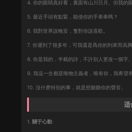
4. 你的眼睛真好看，裏面有山川日月。但我的
5. 最近手頭有點緊，能借你的手牽牽嗎？
6. 我對世界說晚安，隻對你說喜歡。
7. 你遲到了很多年，可我還是爲你的到來而高
8. 你是我的，半截的詩，不許别人更改一個字
9. 我這一生都是唯物主義者，唯有你，我希望
10. 沒什麽特别的事，就是想聽聽你的聲音。
适
1.
關于心動