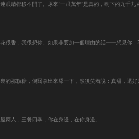
連眼睛都移不開了。原來“一眼萬年”是真的，剩下的九千九
，花很香，我很想你。如果非要加一個理由的話——想見你，
心裏的那顆糖，偶爾拿出來舔一下，然後笑着說：真甜，還好
一屋兩人，三餐四季，你在身邊，在你身邊。