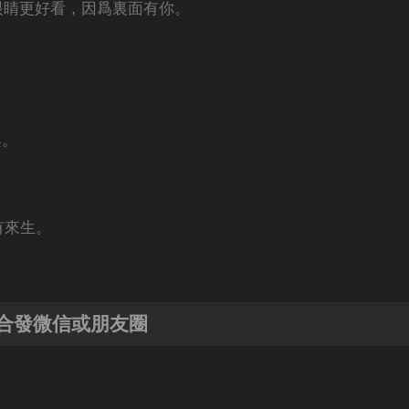
眼睛更好看，因爲裏面有你。
興。
。
有來生。
合發微信或朋友圈