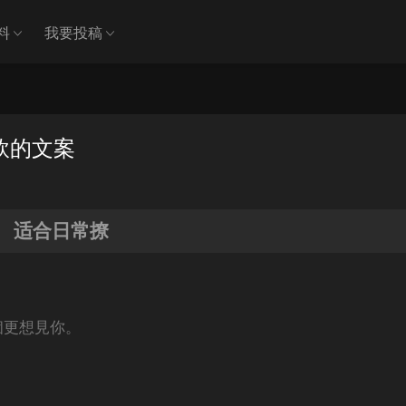
料
我要投稿
軟的文案
适合日常撩
個更想見你。