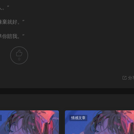
。”
嫌棄就好。”
準你賠我。”
0
分
情感文章