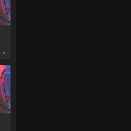
用
-06
活