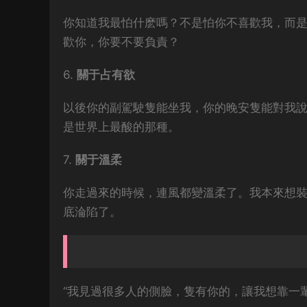
你知道我最怕什麽嗎？不是怕你不喜歡我，而
歡你，你要不要負責？
6.
關于占有欲
以後你的副駕駛隻能坐我，你的晚安隻能對我
是世界上最酸的那種。
7.
關于溫柔
你走過來的時候，連風都變溫柔了。我本來想
底淪陷了。
“我見過很多人的側臉，隻有你的，讓我想靠一輩