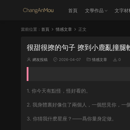
首頁
文學作品
文字材
當前位置：
首頁
情感文章
正文
很甜很撩的句子 撩到小鹿亂撞腿
網友投稿
2026-04-07
情感文章
0
1. 你今天有點怪，怪好看的。
2. 我身體裏好像住了兩個人，一個想見你，一
3. 你猜我什麽星座？——爲你量身定做。