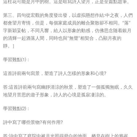
這柱花可能是月中的樹。這是暗寫詩人望月，正是全篇點題筆。
第三、四句從宏觀的角度發出發，以虛拟懸想作結:中之夜，人們
都會望月寄情，但是，每個家庭成員的離合聚散卻不相同。“落”
字新穎妥帖，不同凡響，給人以形象的動感，仿佛思念随着銀月
的清輝一起酒落人間，同時也與“無聲”相契合，凸顯月夜的
靜。］
學習難點⑴：
這首詩前兩句寫景，塑造了詩人怎樣的形象和心境?
答:這首詩前兩句寫幽靜清涼的秋景，塑造了一個孤獨無眠，久久
地望月苦思的遊子形象，詩人的心境是孤寂凄涼的。
學習難點⑵：
詩中寫了哪些景物?有何作用?
答:詩中寫了庭院中被月光照得發白的地面，栖息在樹上的鴉崔、