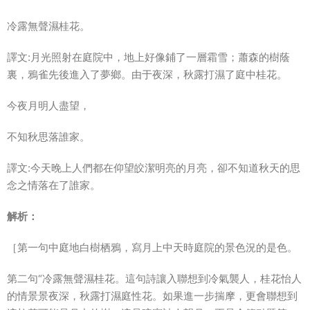
冷露無聲濕桂花。
譯文:月光照射在庭院中，地上好像鋪了一層霜雪；蕭森的樹蔭
裏，鴉雀先後進入了夢鄉。由于夜深，秋露打濕了庭中桂花。
今夜月明人盡望，
不知秋思落誰家。
譯文:今天晚上人們都在仰望皎潔明亮的月亮，卻不知道秋天的思
念之情落在了誰家。
解析：
［第一句中庭地白樹栖鴉，寫月上中天時庭院的景色況的是色。
第二句“冷露無聲濕桂花。這句詩讓入聯想到冷氣襲人，桂花怡人
的情景景夜深，秋露打濕庭性花。如果進一步揣摩，更會聯想到