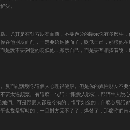
難解決。
行爲。尤其是在對方朋友面前，不要過分的顯示你有多麽牛，
，你在他朋友面前，一定要給足他面子，貶低自己，那樣他在
。而是說不要刻意的貶低他，顯示自己，而是要互相捧着說，
。
情。反而能說明你這個人心理很健康。但是你的異性朋友不要
不要太過頻繁。有這麽一句話：“跟愛人吵架，跟陌生人說
給她們。可是跟愛人卻是冷漠的，惜字如金的，什麽心裏話
和平也隻是暫時的，一旦對方受不了了，爆發了，那麽你們肯