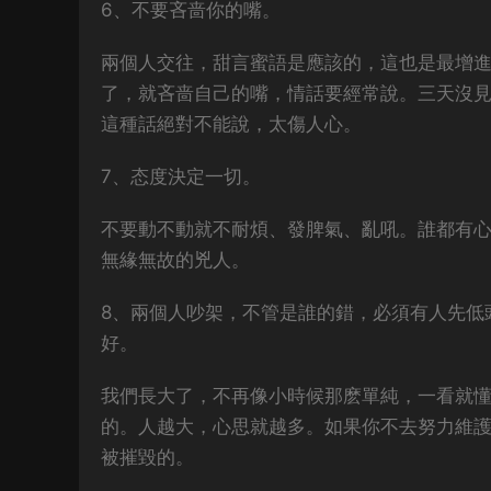
6、不要吝啬你的嘴。
兩個人交往，甜言蜜語是應該的，這也是最增
了，就吝啬自己的嘴，情話要經常說。三天沒見
這種話絕對不能說，太傷人心。
7、态度決定一切。
不要動不動就不耐煩、發脾氣、亂吼。誰都有
無緣無故的兇人。
8、兩個人吵架，不管是誰的錯，必須有人先低
好。
我們長大了，不再像小時候那麽單純，一看就
的。人越大，心思就越多。如果你不去努力維
被摧毀的。