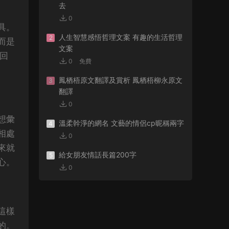
去
0
具。
人生智慧感悟哲理文案 有趣的生活哲理
2
而是
文案
回
0
免費
鳳栖梧原文翻譯及賞析 鳳栖梧柳永原文
3
翻譯
0
想彙
溫柔幹淨的網名 文藝的情侶cp昵稱兩字
4
相處
0
來就
給女朋友情話長篇200字
5
心。
0
這樣
的。