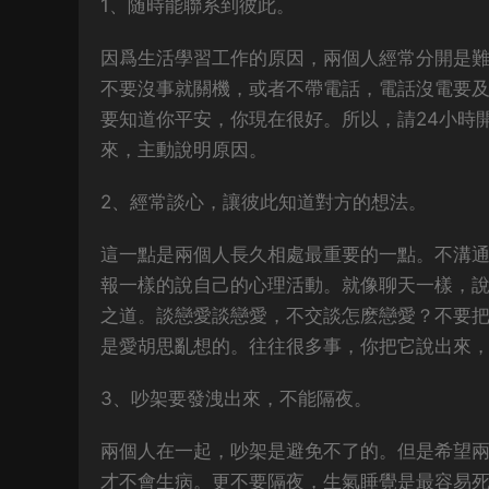
1、随時能聯系到彼此。
因爲生活學習工作的原因，兩個人經常分開是
不要沒事就關機，或者不帶電話，電話沒電要
要知道你平安，你現在很好。所以，請24小時
來，主動說明原因。
2、經常談心，讓彼此知道對方的想法。
這一點是兩個人長久相處最重要的一點。不溝
報一樣的說自己的心理活動。就像聊天一樣，
之道。談戀愛談戀愛，不交談怎麽戀愛？不要
是愛胡思亂想的。往往很多事，你把它說出來
3、吵架要發洩出來，不能隔夜。
兩個人在一起，吵架是避免不了的。但是希望
才不會生病。更不要隔夜，生氣睡覺是最容易