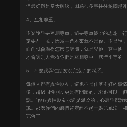
但最好還是當天解決，因爲很多事往往越擱越
4、互相尊重。
不光說話要互相尊重，還要尊重彼此的思想、
定要占上風，因爲主角本來就不是你。不是說
面前就會顯得怎麽怎麽樣，就是愛他、尊重他
才會讓别人覺得你們是互相尊重，感情平等的
5、不要跟異性朋友沒完沒了的聯系。
每個人都有異性朋友，這也不是什麽不好的事
多，超過同性朋友更是有問題的。聯系可以，但
話。”你跟異性朋友永遠是溫柔的，心裏話都說
說。那麽你們的感情肯定經不起一點兒風浪，
完蛋了。