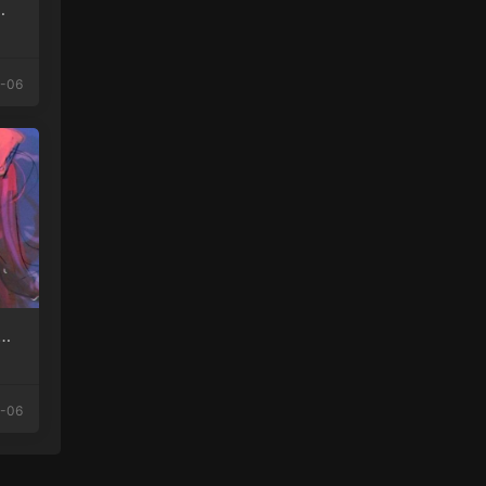
味
-06
成
-06