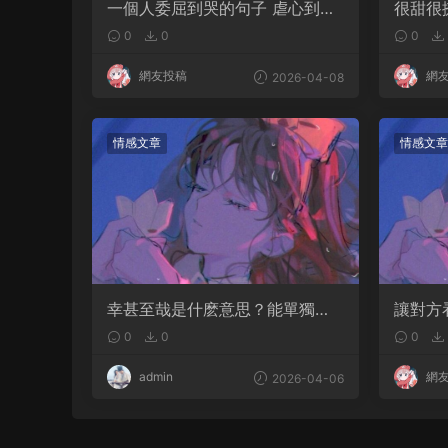
一個人委屈到哭的句子 虐心到讓
很甜很
人流淚的文案
軟的文
0
0
0
網友投稿
網
2026-04-08
情感文章
情感文章
幸甚至哉是什麽意思？能單獨用
讓對方
嗎
句句都
0
0
0
admin
網
2026-04-06