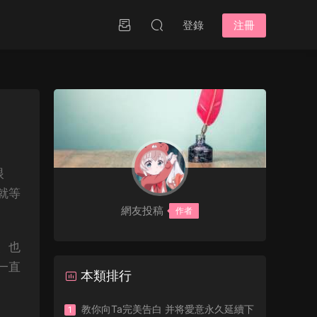
登錄
注冊
眼
就等
網友投稿
作者
、也
一直
本類排行
教你向Ta完美告白 并将愛意永久延續下
1