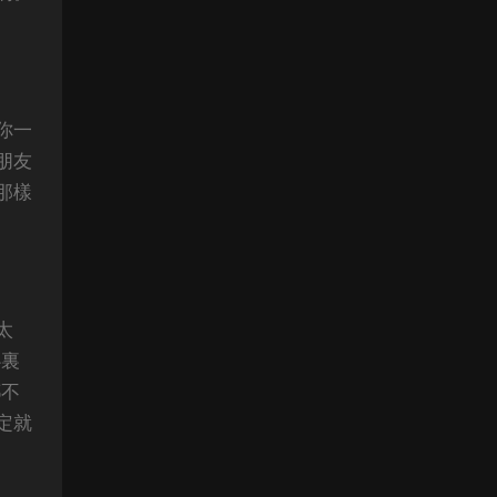
你一
朋友
那樣
太
心裏
都不
定就