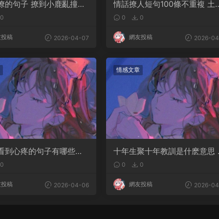
撩的句子 撩到小鹿亂撞腿
情話撩人短句100條不重複 土
案
情話撩人長句
0
0
0
友投稿
網友投稿
2026-04-07
2026-04
情感文章
看到心疼的句子有哪些？
十年生聚十年教訓是什麽意思 
是淚點
語典故出自哪裏
0
0
0
友投稿
網友投稿
2026-04-06
2026-04