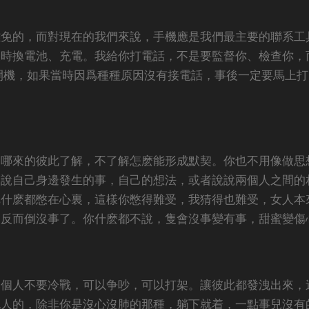
難免的，而對現在的我們來說，手機應是我們最主要的聯系工
及時換電池、充電。我給你打電話，不是要監督你、檢查你，
開機，如果當時因爲種種原因沒有接電話，事後一定要馬上打
通哪來的彼此了解，不了解怎麽能形成默契。你也不用像做思
說說自己身邊發生的事，自己的想法，或者說說兩個人之間的
把什麽都憋在心裏，這樣你憋得難受，我猜得也難受，女人本
，反而倒沒事了。你什麽都不說，隻會沒事變有事，甜蜜變傷
兩個人不要冷戰，可以争吵，可以打架。讓彼此都發洩出來，
死人的，除非你是沒心沒肺的那種，躺下就着，一點事兒沒有