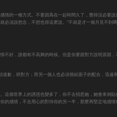
進感情的一種方式。不要因爲在一起時間久了，覺得沒必要說
就必須說想念，不想也得這麽說。“不就是才一個月見不到嗎
心情不好，誰都有不高興的時候。但是你要跟對方說明原因，
頭道歉，哄對方；而另一個人也必須很給面子的配合，迅速
懂。這個世界上的誘惑也變多了，你不去招惹她，她會來倒貼
護你的感情，不去用心的對待你的另一半，那麽再堅定地感情