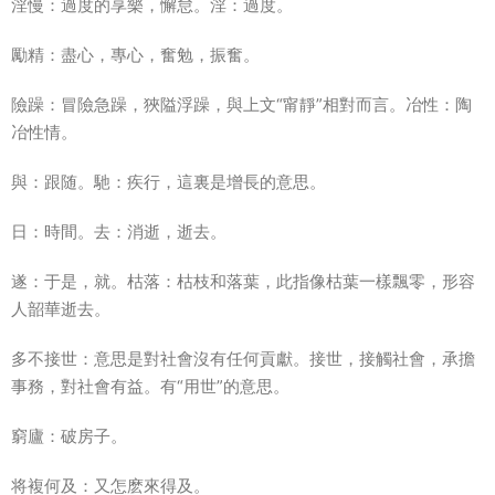
淫慢：過度的享樂，懈怠。淫：過度。
勵精：盡心，專心，奮勉，振奮。
險躁：冒險急躁，狹隘浮躁，與上文“甯靜”相對而言。冶性：陶
冶性情。
與：跟随。馳：疾行，這裏是增長的意思。
日：時間。去：消逝，逝去。
遂：于是，就。枯落：枯枝和落葉，此指像枯葉一樣飄零，形容
人韶華逝去。
多不接世：意思是對社會沒有任何貢獻。接世，接觸社會，承擔
事務，對社會有益。有“用世”的意思。
窮廬：破房子。
将複何及：又怎麽來得及。