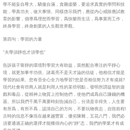
學不能妄自尊大，驕傲自滿，貪圖虛榮，要追求真實的學問和技
能，學真功夫，做大事情。同樣啓示我們，應從内心戒除應試教
育的影響，倡導爲理想而學習，爲快樂而生活，爲事業而工作，
終身學習，終身創業的人生觀世界觀。
第四句：學習的力量
“夫學須靜也才須學也”
告訴孩子甯靜的環境對學習大有助益，當然配合專注的平靜心
境，就更加事半功倍。諸葛亮不是天才論的信徒，他相信才能是
學習的結果。您有否全心全力地學習?您是否相信努力才有成就?
現代社會有些商人就是利用人性的某些弱點，發明所謂益智的遊
戲和毒品，從精神上物質上控制他們，使他們成爲自己賺錢的機
器。所以我們千萬千萬要時刻告誡自己，分清是非得失，人生要
有所爲，有所不爲，認清自己的方向，不要玩物喪志，自毀前程!
古時的信息不像現在越來越豐富，優劣陳雜，五花八門，我們必
須要通過正确的選擇才能獲得内心的“靜”态，我們的學業才有成