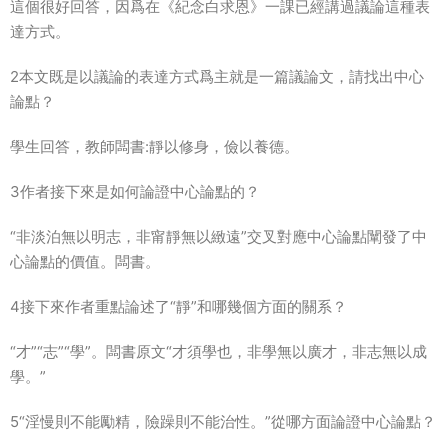
這個很好回答，因爲在《紀念白求恩》一課已經講過議論這種表
達方式。
2本文既是以議論的表達方式爲主就是一篇議論文，請找出中心
論點？
學生回答，教師闆書:靜以修身，儉以養德。
3作者接下來是如何論證中心論點的？
“非淡泊無以明志，非甯靜無以緻遠”交叉對應中心論點闡發了中
心論點的價值。闆書。
4接下來作者重點論述了“靜”和哪幾個方面的關系？
“才”“志”“學”。闆書原文“才須學也，非學無以廣才，非志無以成
學。”
5“淫慢則不能勵精，險躁則不能治性。”從哪方面論證中心論點？