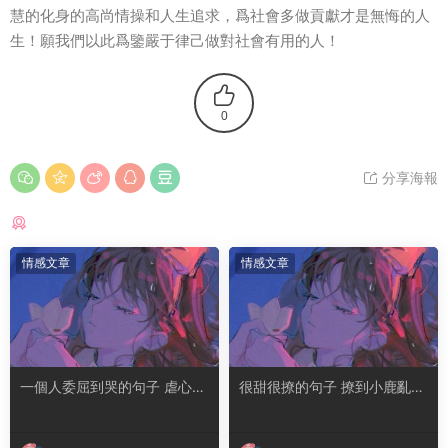
慧的化身的高尚情操和人生追求，爲社會多做貢獻才是無悔的人
生！願我們以此爲鑒嚴于律己做對社會有用的人！
0
分享海報
猜你喜歡
情感文章
情感文章
一個人委屈到哭的句子 虐心到
很甜很撩的句子 撩到小鹿亂撞
讓人流淚的文案
腿軟的文案