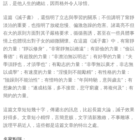
話，是他人生的總結，因而格外令人珍惜。
這篇《誡子書》，還指明了立志與學習的關系；不但講明了甯靜
淡泊的重要，也指明了放縱怠慢、偏激急躁的危害。諸葛亮不但
在大的原則方面對其子嚴格要求，循循善誘，甚至在一些具體事
情上也體現出對子女的細微關懷。在這篇《誡子書》中，有甯靜
的力量：“靜以修身”，“非甯靜無以緻遠”；有節儉的力量：“儉以
養德”；有超脫的力量：“非澹泊無以明志”；有好學的力量：“夫
學須靜也，才須學也”；有勵志的力量：“非學無以廣才，非志無
以成學”；有速度的力量：“淫慢則不能勵精”；有性格的力量：
“險躁則不能治性”；有惜時的力量：“年與時馳，意與歲去”；有
想象的力量：“遂成枯落，多不接世，悲守窮廬，将複何及”；有
簡約的力量。
這篇文章短短幾十字，傳遞出的訊息，比起長篇大論，誡子效果
好得多。文章短小精悍，言簡意赅，文字清新雅緻，不事雕琢，
說理平易近人，這些都是這篇文章的特出之處。
名家點評
：