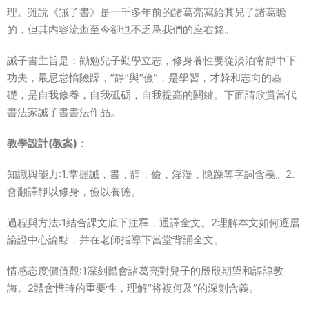
理。雖說《誡子書》是一千多年前的諸葛亮寫給其兒子諸葛瞻
的，但其内容流逝至今卻也不乏爲我們的座右銘。
誡子書主旨是：勸勉兒子勤學立志，修身養性要從淡泊甯靜中下
功夫，最忌怠惰險躁，”靜”與”儉”，是學習，才幹和志向的基
礎，是自我修養，自我砥砺，自我提高的關鍵。下面請欣賞當代
書法家誡子書書法作品。
教學設計(教案)
：
知識與能力:1.掌握誡，書，靜，儉，淫漫，隐躁等字詞含義。2.
會翻譯靜以修身，儉以養德。
過程與方法:1結合課文底下注釋，通譯全文。2理解本文如何逐層
論證中心論點，并在老師指導下當堂背誦全文。
情感态度價值觀:1深刻體會諸葛亮對兒子的殷殷期望和諄諄教
誨。2體會惜時的重要性，理解“将複何及”的深刻含義。