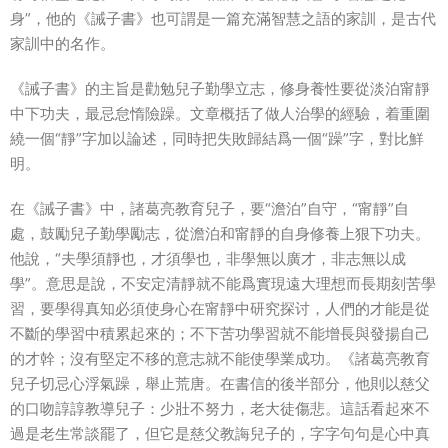
身”，他的《誡子書》也可謂是一篇充滿智慧之語的家訓，是古代
家訓中的名作。
《誡子書》的主旨是勸勉兒子勤學立志，修身養性要從淡泊甯靜
中下功夫，最忌怠惰險躁。文章概括了做人治學的經驗，着重圍
繞一個“靜”字加以論述，同時把失敗歸結爲一個“躁”字，對比鮮
明。
在《誡子書》中，諸葛亮教育兒子，要“澹泊”自守，“甯靜”自
處，鼓勵兒子勤學勵志，從澹泊和甯靜的自身修養上狠下功夫。
他說，“夫學須靜也，才須學也，非學無以廣才，非志無以成
學”。意思是說，不安定清靜就不能爲實現遠大理想而長期刻苦學
習，要學得真知必須使身心在甯靜中研究探讨，人們的才能是從
不斷的學習中積累起來的；不下苦功學習就不能增長與發揚自己
的才幹；沒有堅定不移的意志就不能使學業成功。《諸葛亮教育
兒子切忌心浮氣躁，舉止荒唐。在書信的後半部分，他則以慈父
的口吻諄諄教導兒子：少壯不努力，老大徒傷悲。這話看起來不
過是老生常談罷了，但它是慈父教誨兒子的，字字句句是心中真