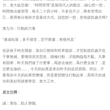
力，老大徒悲傷”。“時間管理”是個現代人的觀念，細心想一想，
時間無法被管理，每天二十四小時，不多也不少，唯有管理自
己，善用每分每秒才是最佳方式。請您想一想，您有蹉跎歲月嗎?
第九句：行動的力量
“遂成枯落，多不接世，悲守窮盧，将複何及”
告訴孩子時光飛逝，當自己變得和世界脫節，才悲歎蹉跎歲月也
于事無補。要懂得居安思危，積極行動，才能夠臨危不亂。凡事
有因果，昨天我們做了什麽事，爲誰去做的，爲什麽去做了，是
怎麽去做的……，今天的結果是來自昨天的這些原因。所以，不
要爲你今天的結果而懊惱，而是要想辦法行動起來，爲明天的成
功和美好而踏實學習，努力工作。
原文注釋
：
誡：警告，勸人警惕。