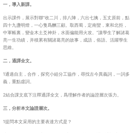
一，導入新課。
出示課件，展示對聯“收二川，排八陣，六出七擒，五丈原前，點
四十九盞明燈，一心隻爲酬三顧。取西蜀，定南蠻，東和北拒，
中軍帳裏，變金木土爻神卦，水面偏能用火攻。”讓學生了解諸葛
亮一生功績，并積累有關諸葛亮的故事，成語，俗語。活躍學生
思維。
二，通譯全文。
1通過自主，合作，探究小組分工協作，尋找古今異義詞，一詞多
義，重點虛詞。
2結合課文底下注釋通譯全文，爲理解作者的論證層次張力。
三，分析本文論證層次。
1提問本文采用的主要表達方式是？