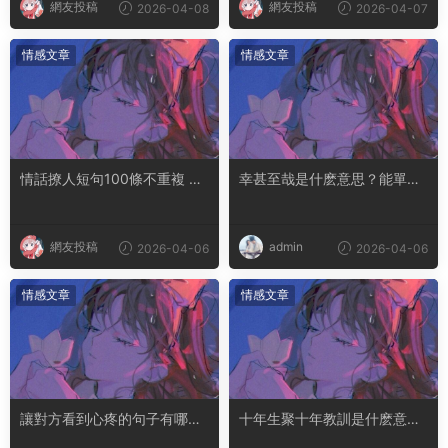
網友投稿
網友投稿
2026-04-08
2026-04-07
情感文章
情感文章
情話撩人短句100條不重複 土
幸甚至哉是什麽意思？能單獨
味情話撩人長句
用嗎
網友投稿
admin
2026-04-06
2026-04-06
情感文章
情感文章
讓對方看到心疼的句子有哪
十年生聚十年教訓是什麽意思
些？句句都是淚點
成語典故出自哪裏