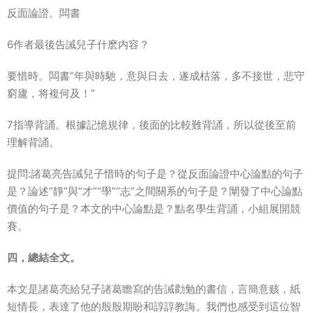
反面論證。闆書
6作者最後告誡兒子什麽内容？
要惜時。闆書“年與時馳，意與日去，遂成枯落，多不接世，悲守
窮廬，将複何及！”
7指導背誦。根據記憶規律，後面的比較難背誦，所以從後至前
理解背誦。
提問:諸葛亮告誡兒子惜時的句子是？從反面論證中心論點的句子
是？論述“靜”與“才”“學”“志”之間關系的句子是？闡發了中心論點
價值的句子是？本文的中心論點是？點名學生背誦，小組展開競
賽。
四，總結全文。
本文是諸葛亮給兒子諸葛瞻寫的告誡勸勉的書信，言簡意赅，紙
短情長，表達了他的殷殷期盼和諄諄教誨。我們也感受到這位智