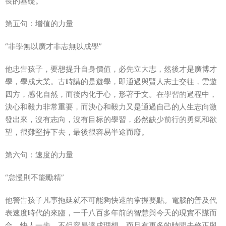
長的基礎。
第五句：增值的力量
“非學無以廣才非志無以成學”
他忠告孩子，要想提升自身價值，必先立大志，然後才是廣博才
學，學成大業。古時講的是遊學，即通過與賢人志士交往，雲遊
四方，感化自然，而後内化于心，形著于文。在學習的過程中，
決心和毅力非常重要，而決心和毅力又是通過自己的人生志向激
發出來，沒有志向，沒有目标的學習，必然缺少前行的勇氣和欲
望，很難堅持下去，最後很容易半途而廢。
第六句：速度的力量
“怠慢則不能勵精”
他警告孩子凡事拖延就不可能夠快速的掌握要點。電腦的普及代
表速度時代的來臨，一千八百多年前的智慧與今天的現實不謀而
合，快人一步，不但容易達成理想，而且有更多的時間去修正與