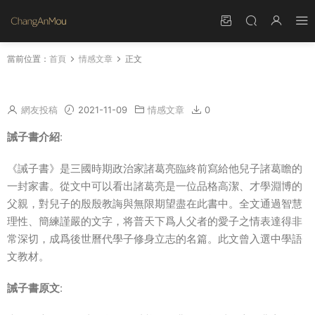
當前位置：
首頁
情感文章
正文
諸葛亮誡子書全文原文 誡子書翻譯諸葛亮
網友投稿
2021-11-09
情感文章
0
誡子書介紹
:
《誡子書》是三國時期政治家諸葛亮臨終前寫給他兒子諸葛瞻的
一封家書。從文中可以看出諸葛亮是一位品格高潔、才學淵博的
父親，對兒子的殷殷教誨與無限期望盡在此書中。全文通過智慧
理性、簡練謹嚴的文字，将普天下爲人父者的愛子之情表達得非
常深切，成爲後世曆代學子修身立志的名篇。此文曾入選中學語
文教材。
誡子書原文
: