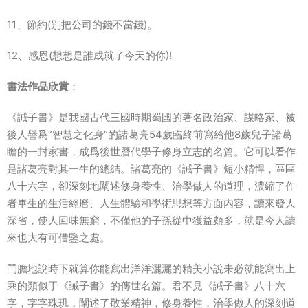
11、節約(别把公司的錢不當錢)。
12、感恩(想想是誰成就了今天的你)!
書法作品欣賞
：
《誡子書》是我國古代三國時期蜀國的著名政治家、謀略家、被
後人譽爲”智慧之化身”的諸葛亮54歲臨終前寫給他8歲兒子諸葛
瞻的一封家書，成爲後世曆代學子修身立志的名篇。它可以看作
是諸葛亮對其一生的總結。諸葛亮的《誡子書》短小精悍，區區
八十六字，卻深刻地闡述修身養性、治學做人的道理，濃縮了作
者畢生的生活經曆、人生體驗和學術思想等方面内容，讀來發人
深省，使人回味無窮，不僅他的子孫從中獲益頗多，就是今人讀
來也大有可借鑒之處。
鬥膽地說時下就算你能寫出洋洋灑灑的精美小說未必就能寫出上
乘的類似于《誡子書》的傳世名篇。君不見《誡子書》八十六
字，字字珠玑，闡述了敬業精神，修身養性，治學做人的深刻道