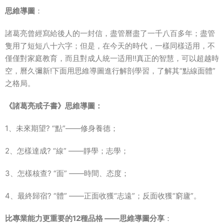
思維導圖
：
諸葛亮曾經寫給後人的一封信，盡管曆盡了一千八百多年；盡管
隻用了短短八十六字；但是，在今天的時代，一樣同樣适用，不
僅僅對家庭教育，而且對成人統一适用!!真正的智慧，可以超越時
空，曆久彌新!下面用思維導圖進行解剖學習，了解其“點線面體”
之格局。
《諸葛亮戒子書》思維導圖：
1、未來期望? “點”——修身養德；
2、怎樣達成? “線” ——靜學；志學；
3、怎樣核查? “面” ——時間、态度；
4、最終歸宿? “體” ——正面收獲“志遠”；反面收獲“窮廬”。
比專業能力更重要的12種品格 ——思維導圖分享
：