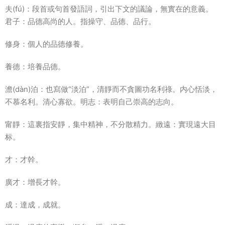
夫(fú)：段首或句首發語詞，引出下文的議論，無實在的意義。
君子：品德高尚的人。指操守、品德、品行。
修身：個人的品德修養。
養德：培養品德。
澹(dàn)泊：也寫做“淡泊”，清靜而不貪圖功名利祿。内心恬淡，
不慕名利。清心寡欲。明志：表明自己崇高的志向。
甯靜：這裏指安靜，集中精神，不分散精力。緻遠：實現遠大目
标。
才：才幹。
廣才：增長才幹。
成：達成，成就。