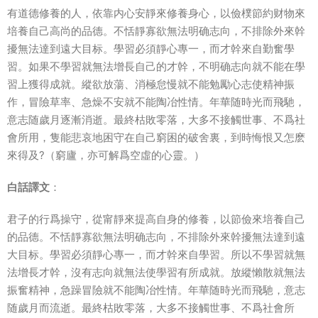
有道德修養的人，依靠内心安靜來修養身心，以儉樸節約财物來
培養自己高尚的品德。不恬靜寡欲無法明确志向，不排除外來幹
擾無法達到遠大目标。學習必須靜心專一，而才幹來自勤奮學
習。如果不學習就無法增長自己的才幹，不明确志向就不能在學
習上獲得成就。縱欲放蕩、消極怠慢就不能勉勵心志使精神振
作，冒險草率、急燥不安就不能陶冶性情。年華随時光而飛馳，
意志随歲月逐漸消逝。最終枯敗零落，大多不接觸世事、不爲社
會所用，隻能悲哀地困守在自己窮困的破舍裏，到時悔恨又怎麽
來得及?（窮廬，亦可解爲空虛的心靈。）
白話譯文
：
君子的行爲操守，從甯靜來提高自身的修養，以節儉來培養自己
的品德。不恬靜寡欲無法明确志向，不排除外來幹擾無法達到遠
大目标。學習必須靜心專一，而才幹來自學習。所以不學習就無
法增長才幹，沒有志向就無法使學習有所成就。放縱懶散就無法
振奮精神，急躁冒險就不能陶冶性情。年華随時光而飛馳，意志
随歲月而流逝。最終枯敗零落，大多不接觸世事、不爲社會所