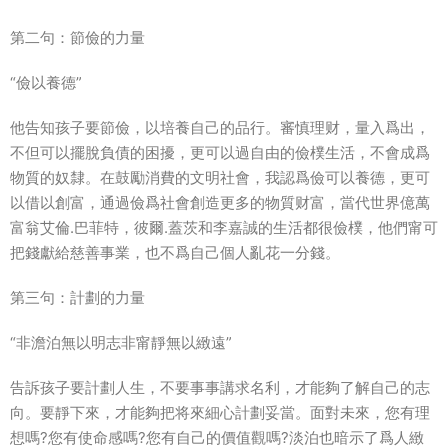
第二句：節儉的力量
“儉以養德”
他告知孩子要節儉，以培養自己的品行。審慎理财，量入爲出，
不但可以擺脫負債的困擾，更可以過自由的儉樸生活，不會成爲
物質的奴隸。在鼓勵消費的文明社會，我認爲儉可以養德，更可
以借以創富，通過儉爲社會創造更多的物質财富，當代世界億萬
富翁艾倫.巴菲特，彼爾.蓋茨和李嘉誠的生活都很儉樸，他們甯可
把錢獻給慈善事業，也不爲自己個人亂花一分錢。
第三句：計劃的力量
“非澹泊無以明志非甯靜無以緻遠”
告訴孩子要計劃人生，不要事事講求名利，才能夠了解自己的志
向。要靜下來，才能夠把将來細心計劃妥當。面對未來，您有理
想嗎?您有使命感嗎?您有自己的價值觀嗎?淡泊也暗示了爲人緻