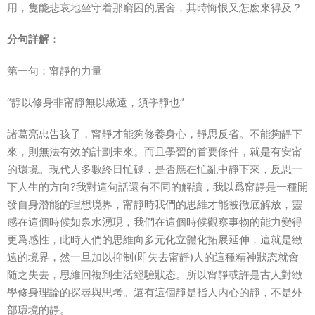
用，隻能悲哀地坐守着那窮困的居舍，其時悔恨又怎麽來得及？
分句詳解
：
第一句：甯靜的力量
“靜以修身非甯靜無以緻遠，須學靜也”
諸葛亮忠告孩子，甯靜才能夠修養身心，靜思反省。不能夠靜下
來，則無法有效的計劃未來。而且學習的首要條件，就是有安甯
的環境。現代人多數終日忙碌，是否應在忙亂中靜下來，反思一
下人生的方向?我對這句話還有不同的解讀，我以爲甯靜是一種開
發自身潛能的理想境界，甯靜時我們的思維才能被徹底解放，靈
感在這個時候如泉水湧現，我們在這個時候觀察事物的能力變得
更爲感性，此時人們的思維向多元化立體化拓展延伸，這就是緻
遠的境界，然一旦加以抑制(即失去甯靜)人的這種精神狀态就會
随之失去，思維回複到生活經驗狀态。所以甯靜或許是古人對緻
學修身理論的探尋與思考。還有這個靜是指人内心的靜，不是外
部環境的靜。