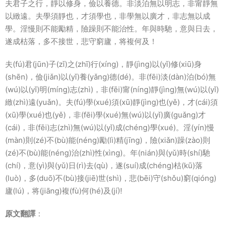
夫君子之行，靜以修身，儉以養德。非淡泊無以明志，非甯靜無
以緻遠。夫學須靜也，才須學也，非學無以廣才，非志無以成
學。淫慢則不能勵精，險躁則不能治性。年與時馳，意與日去，
遂成枯落，多不接世，悲守窮廬，将複何及！
夫(fú)君(jūn)子(zǐ)之(zhī)行(xínɡ)，靜(jìnɡ)以(yǐ)修(xiū)身
(shēn)，儉(jiǎn)以(yǐ)養(yǎnɡ)德(dé)。非(fēi)淡(dàn)泊(bó)無
(wú)以(yǐ)明(mínɡ)志(zhì)，非(fēi)甯(nínɡ)靜(jìnɡ)無(wú)以(yǐ)
緻(zhì)遠(yuǎn)。夫(fú)學(xué)須(xū)靜(jìnɡ)也(yě)，才(cái)須
(xū)學(xué)也(yě)，非(fēi)學(xué)無(wú)以(yǐ)廣(ɡuǎnɡ)才
(cái)，非(fēi)志(zhì)無(wú)以(yǐ)成(chénɡ)學(xué)。淫(yín)慢
(màn)則(zé)不(bù)能(nénɡ)勵(lì)精(jīnɡ)，險(xiǎn)躁(zào)則
(zé)不(bù)能(nénɡ)治(zhì)性(xìnɡ)。年(nián)與(yǔ)時(shí)馳
(chí)，意(yì)與(yǔ)日(rì)去(qù)，遂(suí)成(chénɡ)枯(kū)落
(luò)，多(duō)不(bù)接(jiē)世(shì)，悲(bēi)守(shǒu)窮(qiónɡ)
廬(lú)，将(jiānɡ)複(fù)何(hé)及(jí)!
原文翻譯
：