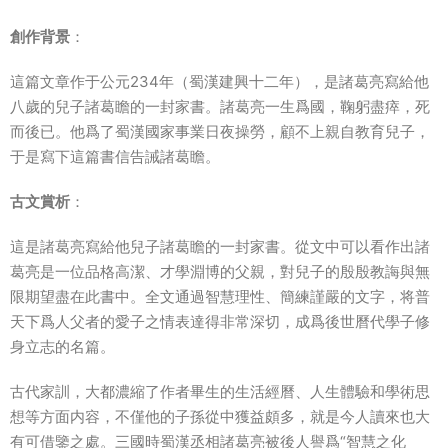
創作背景
：
這篇文章作于公元234年（蜀漢建興十二年），是諸葛亮寫給他
八歲的兒子諸葛瞻的一封家書。諸葛亮一生爲國，鞠躬盡瘁，死
而後已。他爲了蜀漢國家事業日夜操勞，顧不上親自教育兒子，
于是寫下這篇書信告誡諸葛瞻。
古文賞析
：
這是諸葛亮寫給他兒子諸葛瞻的一封家書。從文中可以看作出諸
葛亮是一位品格高潔、才學淵博的父親，對兒子的殷殷教誨與無
限期望盡在此書中。全文通過智慧理性、簡練謹嚴的文字，将普
天下爲人父者的愛子之情表達得非常深切，成爲後世曆代學子修
身立志的名篇。
古代家訓，大都濃縮了作者畢生的生活經曆、人生體驗和學術思
想等方面内容，不僅他的子孫從中獲益頗多，就是今人讀來也大
有可借鑒之處。三國時蜀漢丞相諸葛亮被後人譽爲“智慧之化