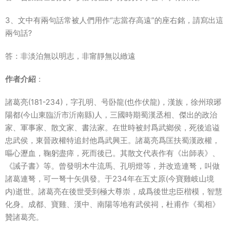
3、文中有兩句話常被人們用作“志當存高遠”的座右銘，請寫出這
兩句話?
答：非淡泊無以明志，非甯靜無以緻遠
作者介紹
：
諸葛亮(181-234)，字孔明、号卧龍(也作伏龍)，漢族，徐州琅琊
陽都(今山東臨沂市沂南縣)人，三國時期蜀漢丞相、傑出的政治
家、軍事家、散文家、書法家。在世時被封爲武鄉侯，死後追谥
忠武侯，東晉政權特追封他爲武興王。諸葛亮爲匡扶蜀漢政權，
嘔心瀝血，鞠躬盡瘁，死而後已。其散文代表作有《出師表》、
《誡子書》等。曾發明木牛流馬、孔明燈等，并改造連弩，叫做
諸葛連弩，可一弩十矢俱發。于234年在五丈原(今寶雞岐山境
内)逝世。諸葛亮在後世受到極大尊崇，成爲後世忠臣楷模，智慧
化身。成都、寶雞、漢中、南陽等地有武侯祠，杜甫作《蜀相》
贊諸葛亮。