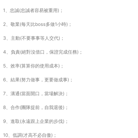
1、忠誠(忠誠者容易被重用)；
2、敬業(每天比boss多做1小時)；
3、主動(不要事事等人交代)；
4、負責(絕對沒借口，保證完成任務)；
5、效率(算算你的使用成本)；
6、結果(努力做事，更要做成事)；
7、溝通(當面開口，當場解決)；
8、合作(團隊提前，自我退後)；
9、進取(永遠跟上企業的步伐)；
10、低調(才高不必自傲)；