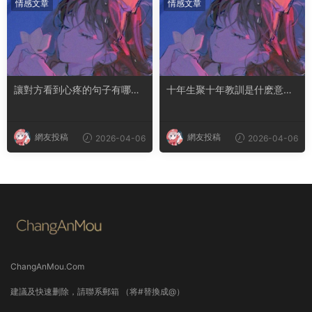
情感文章
情感文章
讓對方看到心疼的句子有哪
十年生聚十年教訓是什麽意思
些？句句都是淚點
成語典故出自哪裏
網友投稿
網友投稿
2026-04-06
2026-04-06
ChangAnMou.Com
建議及快速删除，請聯系郵箱 （将#替換成@）