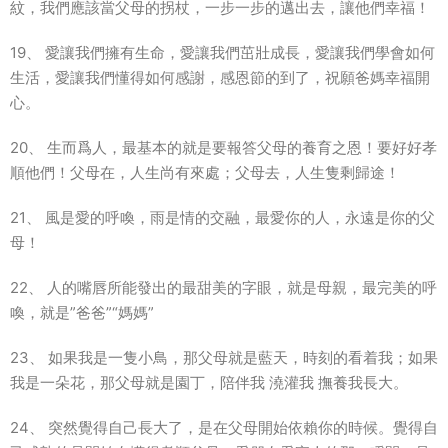
紋，我們應該當父母的拐杖，一步一步的邁出去，讓他們幸福！
19、 愛讓我們擁有生命，愛讓我們茁壯成長，愛讓我們學會如何
生活，愛讓我們懂得如何感謝，感恩節的到了，祝願爸媽幸福開
心。
20、 生而爲人，最基本的就是要報答父母的養育之恩！要好好孝
順他們！父母在，人生尚有來處；父母去，人生隻剩歸途！
21、 風是愛的呼喚，雨是情的交融，最愛你的人，永遠是你的父
母！
22、 人的嘴唇所能發出的最甜美的字眼，就是母親，最完美的呼
喚，就是”爸爸”“媽媽”
23、 如果我是一隻小鳥，那父母就是藍天，時刻的看着我；如果
我是一朵花，那父母就是園丁，陪伴我 澆灌我 撫養我長大。
24、 突然覺得自己長大了，是在父母開始依賴你的時候。覺得自