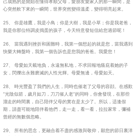
己成熟的是開始在懂得孝順父母，愛朋友愛家人的那一瞬間，是
心突然軟下來的一瞬間，世界突然變得溫柔，變得明亮起來。
25、 你是雄鷹，我是小鳥；你是大樹，我是小草；你是我老爸，
我是你那位特調皮搗蛋的孩子，今天特意發短信給您過節呢！
26、 當我遇到挫折和困難時，我第一個想起的就是您，當我遇到
快樂大轉盤時，我第一個告訴也是您我的爸爸。我愛您！
27、 母愛如天載地負，永遠無私地，不求回報地蔭庇着她的子
女，閃爍出永難磨滅的人性光輝。母愛無邊，母愛如天。
28、 時光豐盈了我們的人生，同時也催老了父母的容顔。在感歎
“光陰似箭，歲月如刀，刀刀催人老”的同時，你會發現，在那些
溜走的時間裏，自己陪伴父母的實在是太少了。所以，适逢假
期，請盡可能地陪伴着他們，走一走，看一看，拉拉家常，彌補
曾經的無數個忽略。
29、 所有的思念，更融合着不盡的感激與敬仰，願您的節日裏洋