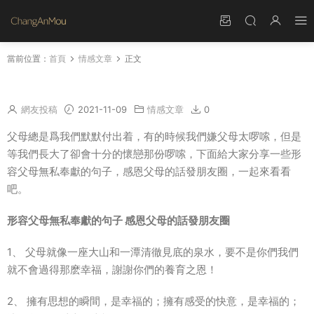
當前位置：
首頁
情感文章
正文
感恩父母的話發朋友圈 形容父母無私奉獻的句子
網友投稿
2021-11-09
情感文章
0
父母總是爲我們默默付出着，有的時候我們嫌父母太啰嗦，但是
等我們長大了卻會十分的懷戀那份啰嗦，下面給大家分享一些形
容父母無私奉獻的句子，感恩父母的話發朋友圈，一起來看看
吧。
形容父母無私奉獻的句子 感恩父母的話發朋友圈
1、 父母就像一座大山和一潭清徹見底的泉水，要不是你們我們
就不會過得那麽幸福，謝謝你們的養育之恩！
2、 擁有思想的瞬間，是幸福的；擁有感受的快意，是幸福的；