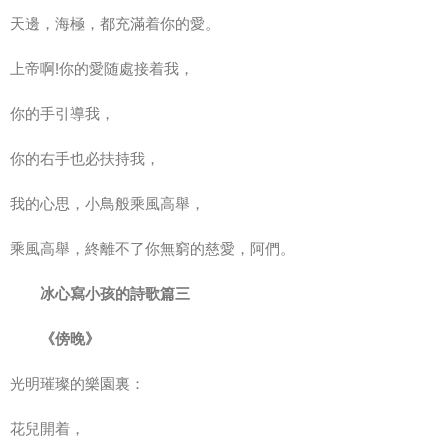
天邊，海極，都充滿着你的愛。
上帝啊!你的愛随處接着我，
你的手引導我，
你的右手也必扶持我，
我的心思，小鳥般乘風高舉，
乘風高舉，終離不了你無窮的慈愛，阿們。
冰心寫小孩的詩歌篇三
《傍晚》
光明璀璨的樂園裏：
花兒開着，