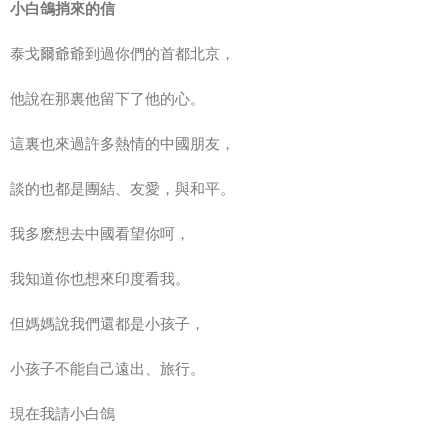
小白鴿捎來的信
泰戈爾爺爺到過你們的首都北京，
他說在那裏他留下了他的心。
這裏也來過許多熱情的中國朋友，
談的也都是團結、友愛，與和平。
我多麽想去中國看望你呵，
我知道你也想來印度看我。
但媽媽說我們還都是小孩子，
小孩子不能自己遠出、旅行。
現在我請小白鴿