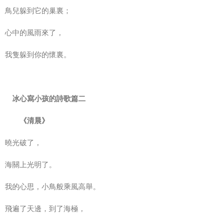
鳥兒躲到它的巢裏；
心中的風雨來了，
我隻躲到你的懷裏。
冰心寫小孩的詩歌篇二
《清晨》
曉光破了，
海關上光明了。
我的心思，小鳥般乘風高舉。
飛遍了天邊，到了海極，