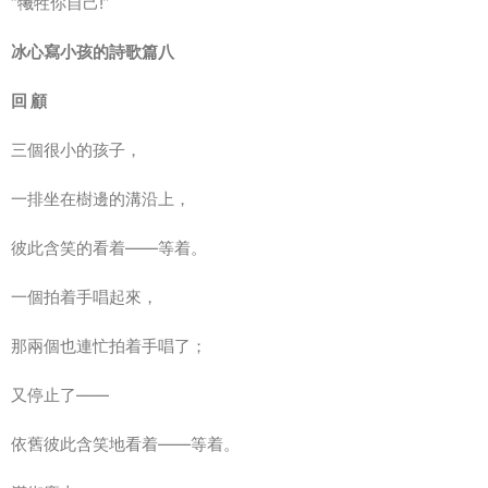
“犧牲你自己!”
冰心寫小孩的詩歌篇八
回 顧
三個很小的孩子，
一排坐在樹邊的溝沿上，
彼此含笑的看着——等着。
一個拍着手唱起來，
那兩個也連忙拍着手唱了；
又停止了——
依舊彼此含笑地看着——等着。