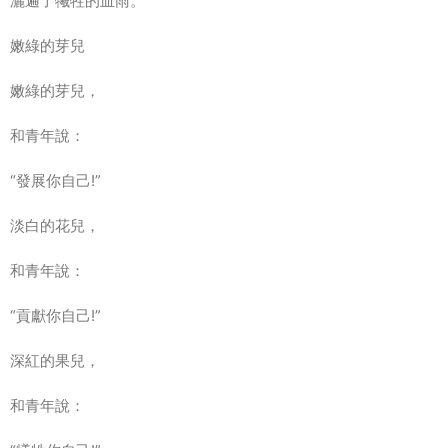
灑遍了犧牲的血雨。
嫩綠的芽兒
嫩綠的芽兒，
和青年說：
“發展你自己!”
淡白的花兒，
和青年說：
“貢獻你自己!”
深紅的果兒，
和青年說：