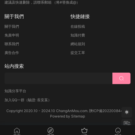
建議及快速删除，請聯系郵箱 （将#替換成@）
關于我們
快捷鏈接
關于我們
在線投稿
免責申明
知識付費
聯系我們
網站規則
廣告合作
提交工單
站内搜索
知識分享平台
加入QQ一群
（驗證: 長安某）
Copyright 2020.10 - 2024.10 ChangAnMou.com.
陝ICP備2022008444号
Powered by
Sitemap