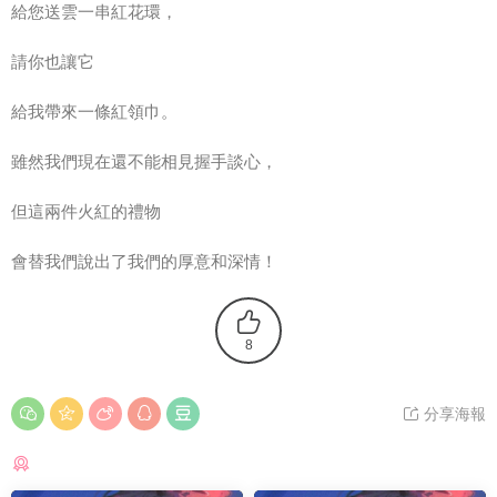
給您送雲一串紅花環，
請你也讓它
給我帶來一條紅領巾。
雖然我們現在還不能相見握手談心，
但這兩件火紅的禮物
會替我們說出了我們的厚意和深情！
8
分享海報
猜你喜歡