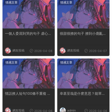
情感文章
情感文章
一個人委屈到哭的句子 虐心到
很甜很撩的句子 撩到小鹿亂撞
讓人流淚的文案
腿軟的文案
網友投稿
網友投稿
2026-04-08
2026-04-07
情感文章
情感文章
情話撩人短句100條不重複 土
幸甚至哉是什麽意思？能單獨
味情話撩人長句
用嗎
網友投稿
admin
2026-04-06
2026-04-06