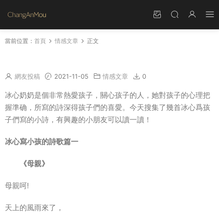
當前位置：
首頁
情感文章
正文
冰心最經典十首詩 冰心現代詩歌大全10首
網友投稿
2021-11-05
情感文章
0
冰心奶奶是個非常熱愛孩子，關心孩子的人，她對孩子的心理把
握準确，所寫的詩深得孩子們的喜愛。今天搜集了幾首冰心爲孩
子們寫的小詩，有興趣的小朋友可以讀一讀！
冰心寫小孩的詩歌篇一
《母親》
母親呵!
天上的風雨來了，