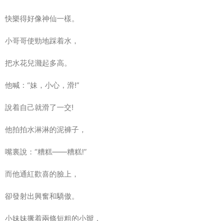
快樂得好像神仙一樣。
小哥哥使勁地踩着水，
把水花兒濺起多高。
他喊：“妹，小心，滑!”
說着自己就滑了一交!
他拍拍水淋淋的泥褲子，
嘴裏說：“糟糕——糟糕!”
而他通紅歡喜的臉上，
卻發射出興奮和驕傲。
小妹妹撅着兩條短粗的小辮，