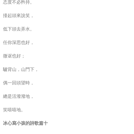
态度不必矜持。
擡起頭來說笑，
低下頭去弄水。
任你深思也好，
微讴也好；
驢背山，山門下，
偶一回頭望時，
總是活潑潑地，
笑嘻嘻地。
冰心寫小孩的詩歌篇十