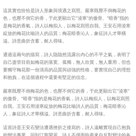
這其實也恰恰是詩人形象與境遇之寫照。嚴寒既壓不倒梅花的
色，也壓不倒它的香，于此更顯出它“淩寒”的傲骨。“暗香”指的
是梅花的香氣，詩人以梅拟人，以梅花寫照自我。王安石用淩寒
綻放的梅花比喻詩人的品質；梅花暗香沁人，象征詩人才華橫
溢。詩意曲折含蓄，耐人尋味。
通過這兩句的描寫，詩人隐隐然流露出内心的不平之氣，表明了
自己盡管目前如梅花的落寞、孤獨，無人欣賞，無人重用，但也
要獨守梅花那一份清高的品質與頑強的性格，要實現自己的理想
和抱負，在這個過程中還要有堅定的信念。
嚴寒既壓不倒梅花的色，也壓不倒它的香，于此更顯出它“淩寒”
的傲骨。“暗香”指的是梅花的香氣，詩人以梅拟人，以梅花寫照
自我。王安石用淩寒綻放的梅花比喻詩人的品質；梅花暗香沁
人，象征詩人才華橫溢。詩意曲折含蓄，耐人尋味。
這首詩是王安石變法遭遇挫折之後寫的，詩人遠離實現自己抱負
的變法事業，回到江甯閑居，詩人不僅面臨着來自反對變法的各