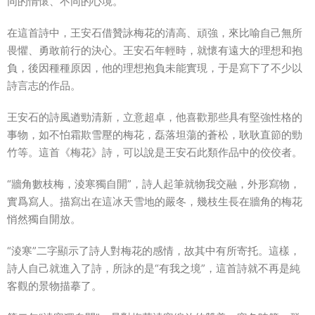
同的情懷、不同的心境。
在這首詩中，王安石借贊詠梅花的清高、頑強，來比喻自己無所
畏懼、勇敢前行的決心。王安石年輕時，就懷有遠大的理想和抱
負，後因種種原因，他的理想抱負未能實現，于是寫下了不少以
詩言志的作品。
王安石的詩風遒勁清新，立意超卓，他喜歡那些具有堅強性格的
事物，如不怕霜欺雪壓的梅花，磊落坦蕩的蒼松，耿耿直節的勁
竹等。這首《梅花》詩，可以說是王安石此類作品中的佼佼者。
“牆角數枝梅，淩寒獨自開”，詩人起筆就物我交融，外形寫物，
實爲寫人。描寫出在這冰天雪地的嚴冬，幾枝生長在牆角的梅花
悄然獨自開放。
“淩寒”二字顯示了詩人對梅花的感情，故其中有所寄托。這樣，
詩人自己就進入了詩，所詠的是“有我之境”，這首詩就不再是純
客觀的景物描摹了。