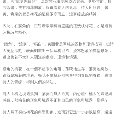
第二句“淩寒獨自開”，是對梅花淩寒綻放的贊美。寒冬時節，群
芳落盡，隻有梅花開放，報道着春天的氣息，詩人所欣賞、贊
美、肯定的就是梅花的這種傲寒而立、淩寒綻放的精神。
因此，在牆角的、正冒着嚴寒獨自盛開的這幾枝梅花，才是這首
詠梅詩的核心。
“牆角”、“淩寒”、“獨自”，表面看是單純的景物和環境描寫，但詩
人寓意深刻，表面刻畫出一個疏梅迎風、淩寒怒放的典型形象，
道出梅花不太引人關注的處所、環境和境遇。
牆角的梅花，在一個不起眼的角落，孤獨地生存，落寞地綻放，
這就是梅花的境遇。梅花不像桃花那樣會得到春風的眷顧、獲得
詩人的青睐、得到人們的關注，
詩人由梅之境遇孤獨、落寞而無人欣賞，内心産生極大的震撼與
感觸，那梅花的形象與境遇不正和自己的形象與境遇一樣嗎？
詩人爲了突出梅花的典型形象，進而對它進一步加以描寫。遠遠