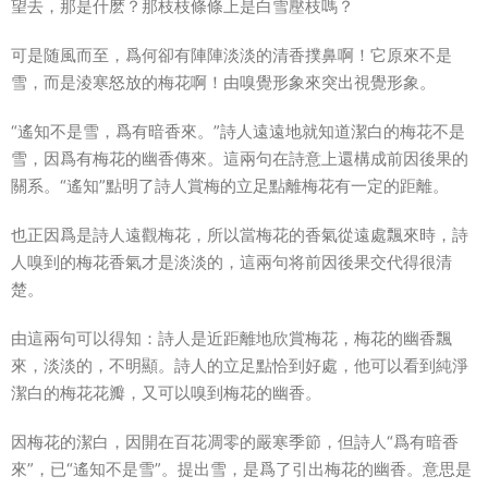
望去，那是什麽？那枝枝條條上是白雪壓枝嗎？
可是随風而至，爲何卻有陣陣淡淡的清香撲鼻啊！它原來不是
雪，而是淩寒怒放的梅花啊！由嗅覺形象來突出視覺形象。
“遙知不是雪，爲有暗香來。”詩人遠遠地就知道潔白的梅花不是
雪，因爲有梅花的幽香傳來。這兩句在詩意上還構成前因後果的
關系。“遙知”點明了詩人賞梅的立足點離梅花有一定的距離。
也正因爲是詩人遠觀梅花，所以當梅花的香氣從遠處飄來時，詩
人嗅到的梅花香氣才是淡淡的，這兩句将前因後果交代得很清
楚。
由這兩句可以得知：詩人是近距離地欣賞梅花，梅花的幽香飄
來，淡淡的，不明顯。詩人的立足點恰到好處，他可以看到純淨
潔白的梅花花瓣，又可以嗅到梅花的幽香。
因梅花的潔白，因開在百花凋零的嚴寒季節，但詩人“爲有暗香
來”，已“遙知不是雪”。提出雪，是爲了引出梅花的幽香。意思是