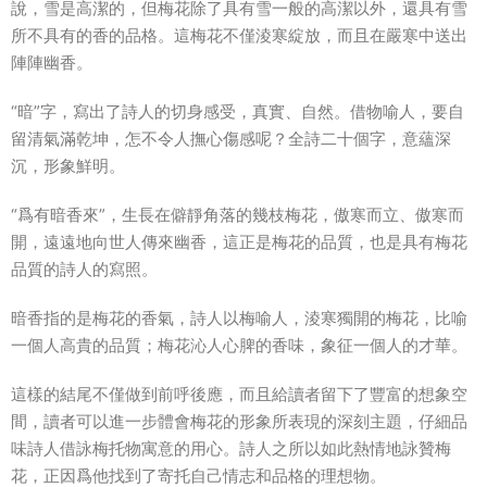
說，雪是高潔的，但梅花除了具有雪一般的高潔以外，還具有雪
所不具有的香的品格。這梅花不僅淩寒綻放，而且在嚴寒中送出
陣陣幽香。
“暗”字，寫出了詩人的切身感受，真實、自然。借物喻人，要自
留清氣滿乾坤，怎不令人撫心傷感呢？全詩二十個字，意蘊深
沉，形象鮮明。
“爲有暗香來”，生長在僻靜角落的幾枝梅花，傲寒而立、傲寒而
開，遠遠地向世人傳來幽香，這正是梅花的品質，也是具有梅花
品質的詩人的寫照。
暗香指的是梅花的香氣，詩人以梅喻人，淩寒獨開的梅花，比喻
一個人高貴的品質；梅花沁人心脾的香味，象征一個人的才華。
這樣的結尾不僅做到前呼後應，而且給讀者留下了豐富的想象空
間，讀者可以進一步體會梅花的形象所表現的深刻主題，仔細品
味詩人借詠梅托物寓意的用心。詩人之所以如此熱情地詠贊梅
花，正因爲他找到了寄托自己情志和品格的理想物。