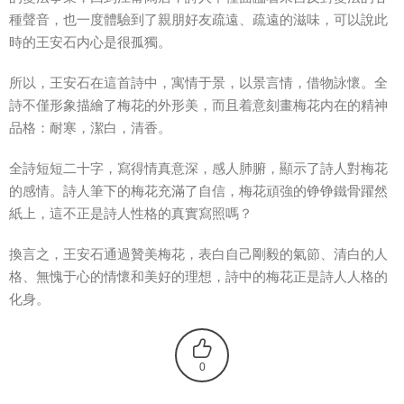
種聲音，也一度體驗到了親朋好友疏遠、疏遠的滋味，可以說此
時的王安石内心是很孤獨。
所以，王安石在這首詩中，寓情于景，以景言情，借物詠懷。全
詩不僅形象描繪了梅花的外形美，而且着意刻畫梅花内在的精神
品格：耐寒，潔白，清香。
全詩短短二十字，寫得情真意深，感人肺腑，顯示了詩人對梅花
的感情。詩人筆下的梅花充滿了自信，梅花頑強的铮铮鐵骨躍然
紙上，這不正是詩人性格的真實寫照嗎？
換言之，王安石通過贊美梅花，表白自己剛毅的氣節、清白的人
格、無愧于心的情懷和美好的理想，詩中的梅花正是詩人人格的
化身。
0