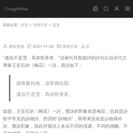
當前位置：
首頁
情感文章
正文
王安石的紅梅古詩拼音 詠梅王安石的詩拼音
網友投稿
2021-11-05
情感文章
0
“遙知不是雪，爲有暗香來。”這兩句耳熟能詳的詩句出自宋代文
學家王安石的《梅花》一詩，原詩如下：
牆角數枝梅，淩寒獨自開。
遙知不是雪，爲有暗香來。
如題，王安石的《梅花》一詩，贊詠的對象就是梅花，也就是詩
歌中常見的詠物詩。所謂的“詠物詩”，簡單來說就是以物爲吟
詠、贊詠對象，借此抒發詩人各自不同的境遇、不同的感觸、不