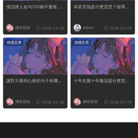
情話撩人短句100條不重複 土
幸甚至哉是什麽意思？能單獨
味情話撩人長句
用嗎
網友投稿
admin
2026-04-06
2026-04-06
情感文章
情感文章
讓對方看到心疼的句子有哪
十年生聚十年教訓是什麽意思
些？句句都是淚點
成語典故出自哪裏
網友投稿
網友投稿
2026-04-06
2026-04-06