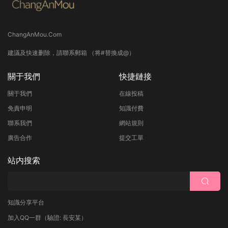
ChangAnMou.Com
建議及快速删除，請聯系郵箱 （将#替換成@）
關于我們
快捷鏈接
關于我們
在線投稿
免責申明
知識付費
聯系我們
網站規則
廣告合作
提交工單
站内搜索
知識分享平台
加入QQ一群
（驗證: 長安某）