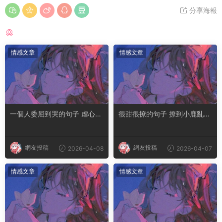
分享海報
猜你喜歡
情感文章
情感文章
一個人委屈到哭的句子 虐心到
很甜很撩的句子 撩到小鹿亂撞
讓人流淚的文案
腿軟的文案
網友投稿
網友投稿
2026-04-08
2026-04-07
情感文章
情感文章