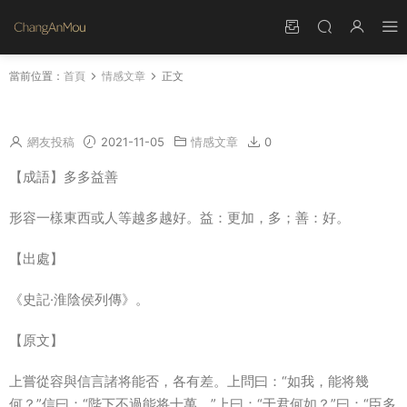
當前位置：
首頁
情感文章
正文
成語多多益善典故 多多益善文言文翻譯
網友投稿
2021-11-05
情感文章
0
【成語】多多益善
形容一樣東西或人等越多越好。益：更加，多；善：好。
【出處】
《史記·淮陰侯列傳》。
【原文】
上嘗從容與信言諸将能否，各有差。上問曰：“如我，能将幾
何？”信曰：“陛下不過能将十萬。”上曰：“于君何如？”曰：“臣多