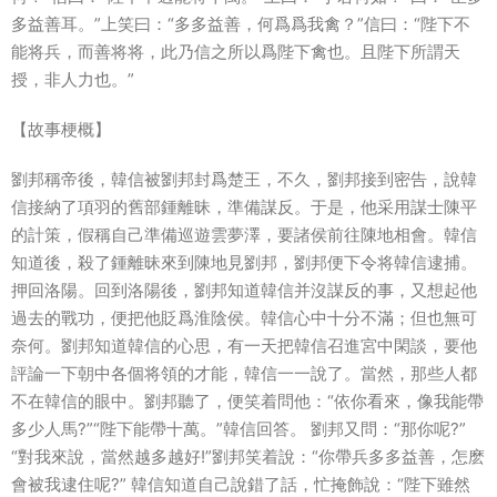
多益善耳。”上笑曰：“多多益善，何爲爲我禽？”信曰：“陛下不
能将兵，而善将将，此乃信之所以爲陛下禽也。且陛下所謂天
授，非人力也。”
【故事梗概】
劉邦稱帝後，韓信被劉邦封爲楚王，不久，劉邦接到密告，說韓
信接納了項羽的舊部鍾離昧，準備謀反。于是，他采用謀士陳平
的計策，假稱自己準備巡遊雲夢澤，要諸侯前往陳地相會。韓信
知道後，殺了鍾離昧來到陳地見劉邦，劉邦便下令将韓信逮捕。
押回洛陽。回到洛陽後，劉邦知道韓信并沒謀反的事，又想起他
過去的戰功，便把他貶爲淮陰侯。韓信心中十分不滿；但也無可
奈何。劉邦知道韓信的心思，有一天把韓信召進宮中閑談，要他
評論一下朝中各個将領的才能，韓信一一說了。當然，那些人都
不在韓信的眼中。劉邦聽了，便笑着問他：“依你看來，像我能帶
多少人馬?”“陛下能帶十萬。”韓信回答。 劉邦又問：“那你呢?”
“對我來說，當然越多越好!”劉邦笑着說：“你帶兵多多益善，怎麽
會被我逮住呢?” 韓信知道自己說錯了話，忙掩飾說：“陛下雖然