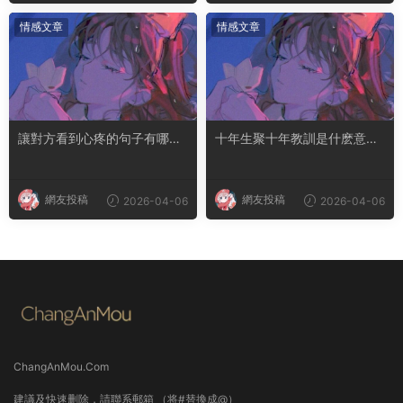
情感文章
情感文章
讓對方看到心疼的句子有哪
十年生聚十年教訓是什麽意思
些？句句都是淚點
成語典故出自哪裏
網友投稿
網友投稿
2026-04-06
2026-04-06
ChangAnMou.Com
建議及快速删除，請聯系郵箱 （将#替換成@）