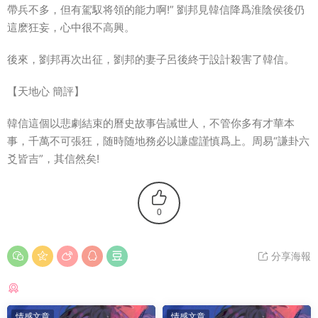
帶兵不多，但有駕馭将領的能力啊!” 劉邦見韓信降爲淮陰侯後仍
這麽狂妄，心中很不高興。
後來，劉邦再次出征，劉邦的妻子呂後終于設計殺害了韓信。
【天地心 簡評】
韓信這個以悲劇結束的曆史故事告誡世人，不管你多有才華本
事，千萬不可張狂，随時随地務必以謙虛謹慎爲上。周易“謙卦六
爻皆吉”，其信然矣!
0
分享海報
猜你喜歡
情感文章
情感文章