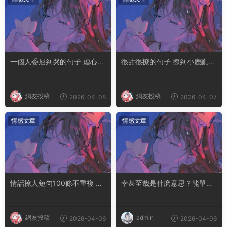
一個人委屈到哭的句子 虐心到
很甜很撩的句子 撩到小鹿亂撞
讓人流淚的文案
腿軟的文案
網友投稿
網友投稿
2026-04-08
2026-04-07
情感文章
情感文章
情話撩人短句100條不重複 土
幸甚至哉是什麽意思？能單獨
味情話撩人長句
用嗎
網友投稿
admin
2026-04-06
2026-04-06