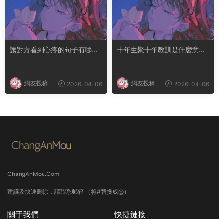
讓對方看到心疼的句子有哪
十年生聚十年教訓是什麽意思
些？句句都是淚點
成語典故出自哪裏
網友投稿
網友投稿
2026-04-06
2026-04-06
ChangAnMou.Com
建議及快速删除，請聯系郵箱 （将#替換成@）
關于我們
快捷鏈接