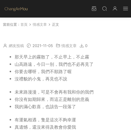
當前位置：
首頁
情感文章
正文
告别的句子最走心的話 一句簡短告别的話
網友投稿
2021-11-05
情感文章
0
那天早上的霧散了，不止早上，不止霧
山高路遠，今日一别，我們也不必再見了
你要去哪呀，我們不順路了喔
沒禮貌的小鬼，再見也不說
未來路漫漫，可是不會再有我和你的我們
你沒有如期歸來，而這正是離别的意義
我的滿心歡喜，也該告一段落了
有運氣相遇，隻是這次不夠幸運
真遺憾，還沒來得及教會你愛我