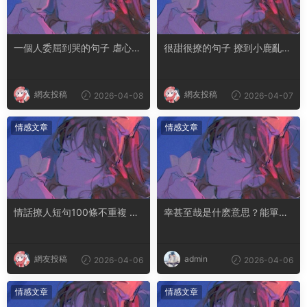
一個人委屈到哭的句子 虐心到
很甜很撩的句子 撩到小鹿亂撞
讓人流淚的文案
腿軟的文案
網友投稿
網友投稿
2026-04-08
2026-04-07
情感文章
情感文章
情話撩人短句100條不重複 土
幸甚至哉是什麽意思？能單獨
味情話撩人長句
用嗎
網友投稿
admin
2026-04-06
2026-04-06
情感文章
情感文章