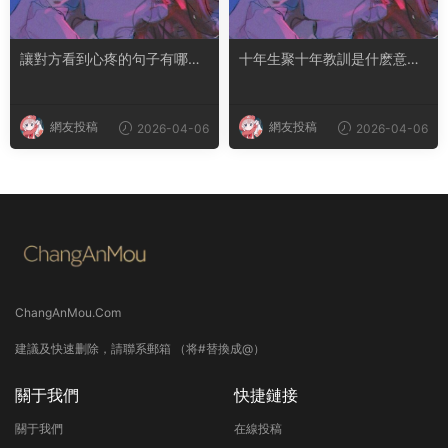
讓對方看到心疼的句子有哪
十年生聚十年教訓是什麽意思
些？句句都是淚點
成語典故出自哪裏
網友投稿
網友投稿
2026-04-06
2026-04-06
ChangAnMou.Com
建議及快速删除，請聯系郵箱 （将#替換成@）
關于我們
快捷鏈接
關于我們
在線投稿