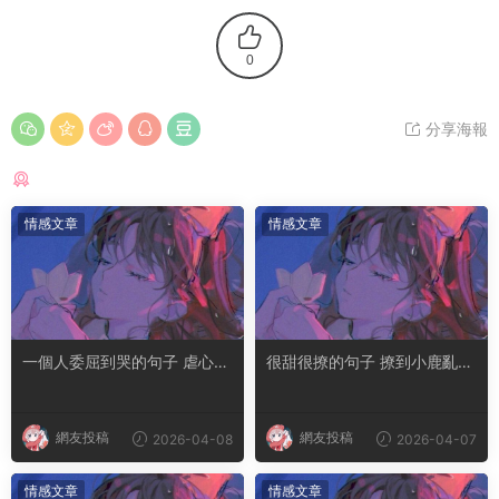
0
分享海報
猜你喜歡
情感文章
情感文章
一個人委屈到哭的句子 虐心到
很甜很撩的句子 撩到小鹿亂撞
讓人流淚的文案
腿軟的文案
網友投稿
網友投稿
2026-04-08
2026-04-07
情感文章
情感文章