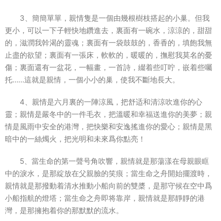
3、簡簡單單，親情隻是一個由幾根樹枝搭起的小巢。但我
更小，可以一下子輕快地鑽進去，裏面有一碗水，涼涼的，甜甜
的，滋潤我幹渴的靈魂；裏面有一袋鼓鼓的，香香的，填飽我無
止盡的欲望；裏面有一張床，軟軟的，暖暖的，撫慰我莫名的憂
傷；裏面還有一盆花，一幅畫，一首詩，綴着些叮咛，嵌着些囑
托……這就是親情，一個小小的巢，使我不斷地長大。
4、親情是六月裏的一陣涼風，把舒适和清涼吹進你的心
靈；親情是嚴冬中的一件毛衣，把溫暖和幸福送進你的美夢；親
情是風雨中安全的港灣，把快樂和安逸搖進你的愛心；親情是黑
暗中的一絲燭火，把光明和未來爲你點亮！
5、當生命的第一聲号角吹響，親情就是那蕩漾在母親眼眶
中的淚水，是那綻放在父親臉的笑痕；當生命之舟開始擺渡時，
親情就是那撥動着清水推動小船向前的雙槳，是那守候在空中爲
小船指航的燈塔；當生命之舟即将靠岸，親情就是那靜靜的港
灣，是那擁抱着你的那默默的流水。