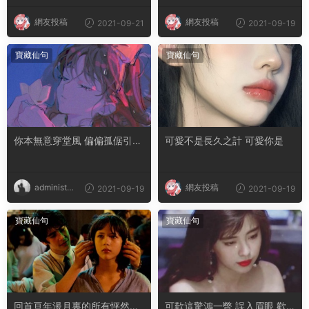
網友投稿
網友投稿
2021-09-21
2021-09-19
寶藏仙句
寶藏仙句
你本無意穿堂風 偏偏孤倨引山
可愛不是長久之計 可愛你是
洪
administra
網友投稿
2021-09-19
2021-09-19
tor
寶藏仙句
寶藏仙句
回首亘年漫月裏的所有怦然心
可歎這驚鴻一瞥 誤入眉眼 歡