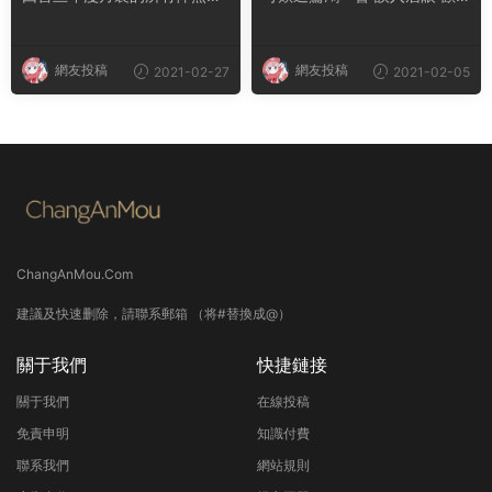
動 你仍拔得頭籌
喜多年
網友投稿
網友投稿
2021-02-27
2021-02-05
ChangAnMou.Com
建議及快速删除，請聯系郵箱 （将#替換成@）
關于我們
快捷鏈接
關于我們
在線投稿
免責申明
知識付費
聯系我們
網站規則