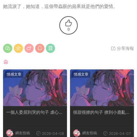
她流淚了，她知道，這個帶蟲眼的蘋果就是他們的
愛情
。
0
分享海報
猜你喜歡
情感文章
情感文章
一個人委屈到哭的句子 虐心到
很甜很撩的句子 撩到小鹿亂撞
讓人流淚的文案
腿軟的文案
網友投稿
網友投稿
2026-04-08
2026-04-07