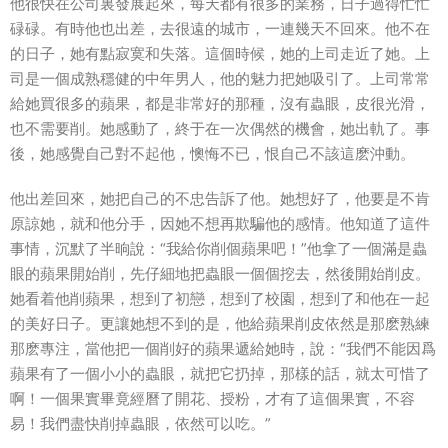
他很快在公司裏發展起來，每天都有很多的業務，日子過得忙忙
碌碌。有時他也出差，去很遠的城市，一連幾天不回來。他不在
的日子，她
有點寂寞
和失落。這個時候，她的上司走近了她。上
司是一個
成熟穩健
的中年男人，他的魅力把她吸引了。上司常常
給她買很多的蘋果，都是非常好的那種，沒有蟲眼，皮很光滑，
也不需要削。她
感動
了，終于在一次偶然的機會，她出軌了。事
後，她感覺自己對不起他，懊悔不已，恨自己不該
這麽沖動
。
他出差回來，她把自己的不忠告訴了他。她想好了，他要是不肯
原諒她，就和他
分手
，因她不想再欺騙他的
感情
。他知道了這件
事情，
沉默了
半晌說：“我給你削個蘋果吧！”他拿了一個滿是蟲
眼的蘋果開始削，先仔細地把蟲眼一個個挖去，然後開始削皮。
她看着他削蘋果，想到了
初戀
，想到了
校園
，想到了和他在一起
的
美好
日子。更讓她想不到的是，他給蘋果削皮依然是那麽熟練
那麽專注，當他把一個削好的蘋果遞給她時，說：“我們不能因爲
蘋果有了一個小小的蟲眼，就把它扔掉，那樣的話，就太可惜了
啊！一個果實畢竟經曆了開花、授粉，才有了這個果實，不容
易！我們盡快削掉蟲眼，依然可以吃。”