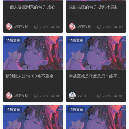
一個人委屈到哭的句子 虐心到
很甜很撩的句子 撩到小鹿亂撞
讓人流淚的文案
腿軟的文案
網友投稿
網友投稿
2026-04-08
2026-04-07
情感文章
情感文章
情話撩人短句100條不重複 土
幸甚至哉是什麽意思？能單獨
味情話撩人長句
用嗎
網友投稿
admin
2026-04-06
2026-04-06
情感文章
情感文章