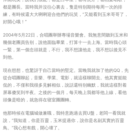
都是團長。當時我并沒往心裏去，隻是特别期待每周一次的排
練，有時候還大大咧咧迎合他們的玩笑，“又能看到玉米
哥哥
了，
好
開心
哦！”
2004年5月22日，合唱團舉辦專場音樂會。我無意間聽到玉米和
幾個老團員告别，說他面臨畢業，打算十一去上海。當時我心頭
一緊，第一個念頭就是，不行，我不想讓他走，我不想以後見不
到他。
現在想想，也驚訝于自己當時的堅定。當晚我就加了他的QQ，先
從合唱團聊起，音樂、學業、電影，就這樣聊開去。他其實挺能
侃的，不僅和我很多見解相似，說話還特别幽默，我就這樣對着
屏幕傻笑到半夜。之後的一個月，每天晚上我都等他上線，看他
頭像是暗的，就急得在寝室團團轉。
他那時候在電腦城做兼職，我特意跑過去買U盤，老闆一看我就
說，“我知道，你是百靈，玉米提過你，說你是名副其實的百靈
鳥。”我心想有戲，開心壞了。