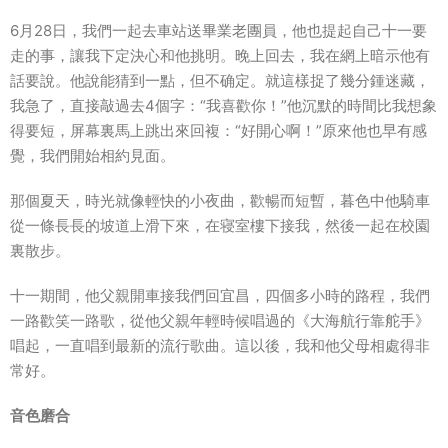
6月28日，我們一起去車站送畢業老團員，他也提起自己十一要
走的事，讓我下定決心和他挑明。晚上回去，我在網上暗示他有
話要說。他說能猜到一點，但不确定。就這樣捉了幾分鍾迷藏，
我急了，直接敲過去4個字：“我
喜歡
你！”他
沉默
的
時間
比我想象
得要短，屏幕裏馬上跳出來回複：“好開心啊！”原來他也早有
感
覺
，我們開始相約見面。
那個夏天，時光就像輕快的小夜曲，歡暢而短暫，暮色中他騎車
從一條長長的坡道上滑下來，在寝室樓下接我，然後一起在
校園
裏散步。
十一期間，他
父親
開車接我們回宜昌，四個多小時的路程，我們
一路歡笑一路歌，從他父親年輕時候唱過的《大海航行靠舵手》
唱起，一直唱到最新的流行歌曲。這以後，我和他父母相處得非
常好。
音色磨合