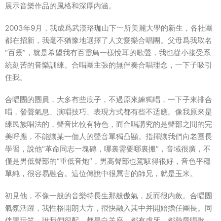
展示音樂作品的風格和深厚内涵。
2003年9月，我成爲武漢珞珈山下一所
美麗
大學
的新生，各社團
都在招新，我毫不猶豫地選擇了人文愛樂合唱團。
父母
爲我取名
“百靈”，就是
希望
我有百靈鳥一樣悅耳的歌聲，我也從小接受系
統刻苦的音樂訓練。合唱團主張的無伴奏合唱理念，一下子吸引
住我。
合唱團的團員，大多有些底子，不過原來練獨唱，一下子來排合
唱，發聲氣息、演唱技巧、表現方式都有些不适應。像我原來是
練民族唱法的，聲音比較有特色，而合唱講究的是聲部之間的
完
美
呼應，不能讓某一個人的聲音單獨凸顯。指揮讓我們向老團長
學習，說他“革命同志一塊磚，哪裏需要哪裏搬”，音域很廣，不
僅是男低聲部的“重低音炮”，男高聲部也駕馭得很好，音色平穩
單純
，很容易融合。這位傳說中很厲害的師兄，就是玉米。
初見他，不像一般的音樂特長生那般傲氣，反而很内斂。合唱團
氣氛活躍，我
性格
開朗大方，很快融入其中并開始擔任團長。同
伴開玩笑，說我們很配，都是白羊座，都有虎牙，都熱愛唱歌，