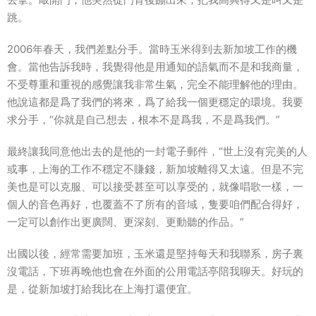
跳。
2006年春天，我們差點
分手
。當時玉米得到去新加坡工作的機
會。當他告訴我時，我覺得他是用通知的語氣而不是和我商量，
不受尊重和重視的感覺讓我非常生氣，完全不能理解他的理由。
他說這都是爲了我們的将來，爲了給我一個更穩定的環境。我要
求分手，“你就是自己想去，根本不是爲我，不是爲我們。”
最終讓我同意他出去的是他的一封電子郵件，“世上沒有完美的人
或事，上海的工作不穩定不賺錢，新加坡離得又太遠。但是不完
美也是可以克服、可以接受甚至可以
享受
的，就像唱歌一樣，一
個人的音色再好，也覆蓋不了所有的音域，隻要咱們配合得好，
一定可以創作出更廣闊、更深刻、更動聽的作品。”
出國以後，經常需要加班，玉米還是堅持每天和我聯系，房子裏
沒電話，下班再晚他也會在外面的公用電話亭陪我聊天。好玩的
是，從新加坡打給我比在上海打還便宜。