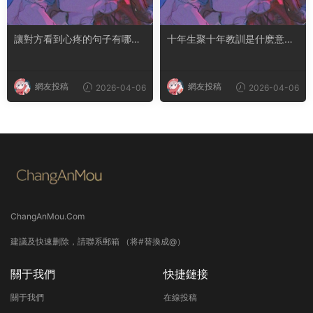
讓對方看到心疼的句子有哪
十年生聚十年教訓是什麽意思
些？句句都是淚點
成語典故出自哪裏
網友投稿
網友投稿
2026-04-06
2026-04-06
ChangAnMou.Com
建議及快速删除，請聯系郵箱 （将#替換成@）
關于我們
快捷鏈接
關于我們
在線投稿