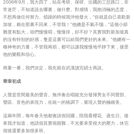
2006年9月，我大四了，站在考研、保研、出國的三岔路口，非
常
迷茫
，不知道該去哪裏，做什麽。對感情，我抱消極的
态度
，
不想再做任何
努力
。煩躁的時候我沖他發火，“你就是自己喜歡新
加坡，賴在那裏不回來，不管我！”他總是不氣不惱，“這個小節
難度有點大，咱們慢慢唱，慢慢排，好不好？其實我對新加坡真
的沒有特别的好感，隻是這裏可以給我們更好的未來。”他總有一
種神奇的力量，不管我再煩，都可以讓我慢慢地平靜下來，接受
他的
樂觀
和信心。
商量一番，我們決定，我先留在武漢讀完碩士再說。
華章初成
人聲是世間最美的聲音。無伴奏合唱能充分發揮男女不同聲部、
聲區、音色的表現力，在統一的格調下，展現人聲的極緻美。
這兩年間，每年春天他都會請假回國，陪我看櫻花、過
生日
。後
來我才知道，他請假其實很困難，不光要承受很大的壓力，休完
假後還要多加很多班。