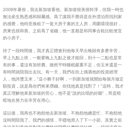
2008年暑假，我去新加坡看他。新加坡很美很幹淨，但我一時也
無法産生熟悉感和歸屬感。爲了讓我不覺得是在外漂泊而找到家
的感覺，他特意換租了一套大房子裏的主人房，周圍環境很好，
房東也很和善。之前爲了省錢，他一直都是和同事合租比較便宜
的小房子。
待了一段時間後，我才真正體會到他每天早出晚歸有多麽辛苦，
早上九點上班，一般要晚上九點之後才能回，到十一二點也是常
有的事，還沒有加班費。雖然平時睡眠嚴重不足，但玉米還是一
有時間就陪我出去玩。有一天，我們在街上偶遇他的投資經理
人，他誇獎玉米，“這小夥子好啊，一到新加坡就開始每個月做定
額投資，說是爲你們将來攢錢。你找他真是找對了！”這時，我才
真正理解他來新加坡的苦心，他不是“說的比唱的好聽”，而是暗
暗地在努力在辛苦在用心。
這以後，我再也不抱怨他去新加坡、不抱怨他總是忙、不抱怨他
沒時間陪我了。我們的感情，平穩地滑入了下一小節。其實之前