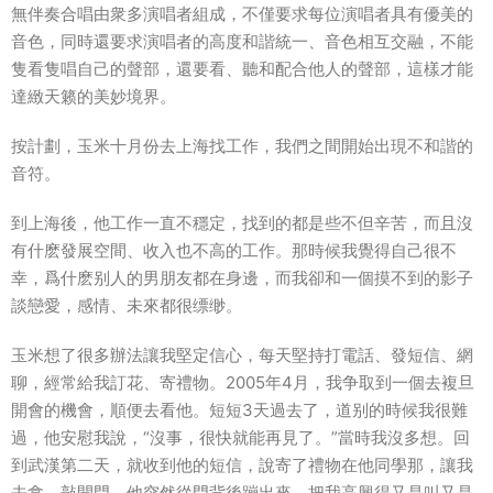
無伴奏合唱由衆多演唱者組成，不僅要求每位演唱者具有優美的
音色，同時還要求演唱者的高度和諧統一、音色相互交融，不能
隻看隻唱自己的聲部，還要看、聽和配合他人的聲部，這樣才能
達緻天籁的美妙境界。
按計劃，玉米十月份去上海找工作，我們之間開始出現不和諧的
音符。
到上海後，他工作一直不穩定，找到的都是些不但辛苦，而且沒
有什麽發展空間、收入也不高的工作。那時候我覺得自己很不
幸，爲什麽别人的
男朋友
都在身邊，而我卻和一個摸不到的影子
談
戀愛
，
感情
、未來都很缥缈。
玉米想了很多辦法讓我堅定信心，每天堅持打電話、發短信、網
聊，經常給我訂花、寄禮物。2005年4月，我争取到一個去複旦
開會的機會，順便去看他。短短3天過去了，道别的時候我很
難
過
，他安慰我說，“沒事，很快就能再見了。”當時我沒多想。回
到武漢第二天，就收到他的短信，說寄了禮物在他同學那，讓我
去拿。敲開門，他突然從門背後蹦出來，把我高興得又是叫又是