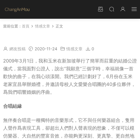
當前位置：
首頁
情感文章
正文
不轟轟烈烈，但幸福平淡得有味道
網友投稿
2020-11-24
情感文章
0
2009年3月1日，我和玉米在新加坡舉行了簡單而莊重的結婚公證
儀式，當我面對公證人，說出“我願意”三個字時，
幸福
就像一首
歡快的曲子，在我心頭漾開。我們已經計劃好了，6月份在玉米
老家宜昌舉辦婚禮，并邀請母校人文愛樂合唱團的40多位夥伴，
爲我們唱響
婚姻
的序曲。
合唱結緣
無伴奏合唱是一種獨特的音樂形式，它不與任何樂器組合，隻用
人聲作爲表現工具，卻超出人們對人聲表現的想象，不僅可以模
仿樂器、大自然的豐富音效，亦能夠更深刻、更真摯、更自然地