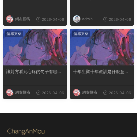
味情話撩人長句
用嗎
網友投稿
admin
2026-04-06
2026-04-06
情感文章
情感文章
讓對方看到心疼的句子有哪
十年生聚十年教訓是什麽意思
些？句句都是淚點
成語典故出自哪裏
網友投稿
網友投稿
2026-04-06
2026-04-06