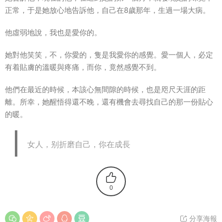
正常，于是她放心地告訴他，自己在8歲那年，生過一場大病。
他虛弱地說，我也是愛你的。
她對他笑笑，不，你愛的，隻是我愛你的感覺。愛一個人，必定
有着貼膚的溫暖與疼痛，而你，竟然感覺不到。
他們在最近的時候，本該心無間隙的時候，也是咫尺天涯的距
離。所幸，她醒悟得還不晚，還有機會去尋找自己的那一份貼心
的暖。
女人，别折磨自己，你在成長
0
分享海報