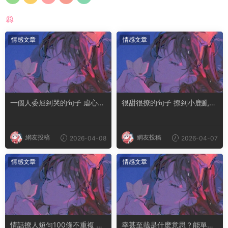
猜你喜歡
情感文章
情感文章
一個人委屈到哭的句子 虐心到
很甜很撩的句子 撩到小鹿亂撞
讓人流淚的文案
腿軟的文案
網友投稿
網友投稿
2026-04-08
2026-04-07
情感文章
情感文章
情話撩人短句100條不重複 土
幸甚至哉是什麽意思？能單獨