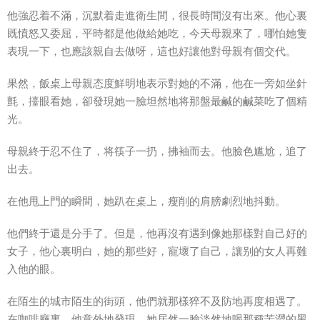
他強忍着不滿，沉默着走進衛生間，很長時間沒有出來。他心裏
既憤怒又委屈，平時都是他做給她吃，今天母親來了，哪怕她隻
表現一下，也應該親自去做呀，這也好讓他對母親有個交代。
果然，飯桌上母親态度鮮明地表示對她的不滿，他在一旁如坐針
氈，擡眼看她，卻發現她一臉坦然地将那盤最鹹的鹹菜吃了個精
光。
母親終于忍不住了，将筷子一扔，拂袖而去。他臉色尴尬，追了
出去。
在他甩上門的瞬間，她趴在桌上，瘦削的肩膀劇烈地抖動。
他們終于還是分手了。但是，他再沒有遇到像她那樣對自己好的
女子，他心裏明白，她的那些好，寵壞了自己，讓别的女人再難
入他的眼。
在陌生的城市陌生的街頭，他們就那樣猝不及防地再度相遇了。
在咖啡廳裏，他意外地發現，她居然一臉淡然地喝那種苦澀的黑