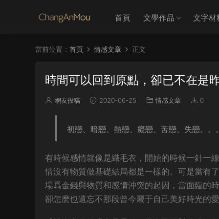
首頁
文學作品
文字材
當前位置：
首頁
情感文章
正文
時間可以回到原點，卻已不在是
網友投稿
2020-06-25
情感文章
0
初戀、暗戀、熱戀、癡戀、苦戀、失戀。。
有時候感情就像是織毛衣，開始的時候一針一
情沒有物質做基礎結局都是一樣的。可是當有
場爲金錢與物質和感情沖突的起因，當面臨的
卻怎麽也遺忘不那段曾今屬于自己美好時光的