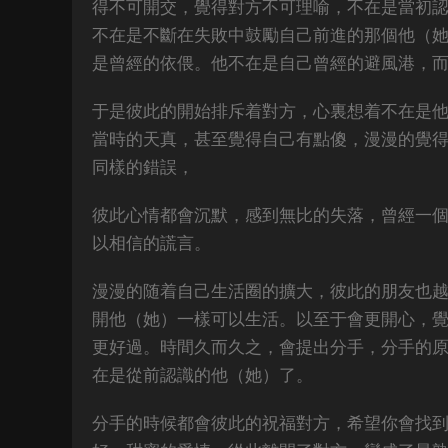
得不可開交，覺得對方不可理喻，不在是當初
不在是不斷在失敗中鼓勵自己前進的那個他（
是曾經的依偎。他不在是自己曾經的避風港，
于是彼此的開始排斥着對方，心裏想着不在是
當時的天真，甚至覺得自己有點傻，漫漫的覺
同樣的錯誤，
彼此心情都會沉默，感到無比的失落，曾經一
以相信的謊言。
漫漫的随着自己生活圈的擴大，彼此的朋友也
開他（她）一樣可以生活。以至于會更開心，
更好過。時間久而久之，會提出分手，分手的
在是從前認識的他（她）了。
分手的時候都會彼此的祝福對方，希望你會找