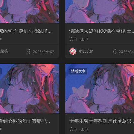
撩的句子 撩到小鹿亂撞腿
情話撩人短句100條不重複 土
案
情話撩人長句
0
0
0
友投稿
網友投稿
2026-04-07
2026-04
情感文章
看到心疼的句子有哪些？
十年生聚十年教訓是什麽意思 
是淚點
語典故出自哪裏
0
0
0