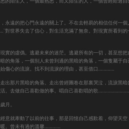
熟悉的陌生人，一個最熟悉，而又陌生的人，一個曾經給過自
體，永遠的把心門永遠的關上了。不在去輕易的相信任何一個
…`對世界失去了信心，對生活充滿了無奈。對現實所看到的
那現實的虛僞。逃避未來的迷茫。逃避所有的一切，甚至想把
黑暗的角落，一個别人未曾到過的黑暗的角落，一個隻屬于自
始傷心的流淚。找不到流淚的理由，甚至借口…………
，走出那片黑暗的角落。走出曾經團卷在那裏哭泣，流淚黑暗
活。去做自己喜歡做的事。唱自己喜歡唱的歌…………………
的歲月。
不經意就牽動了以前的往事，那是回憶自己感歎着，仰望天空
暖。曾未有過的溫馨…………