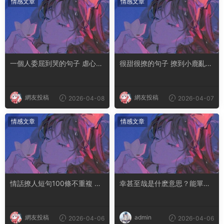
情感文章
情感文章
一個人委屈到哭的句子 虐心到
很甜很撩的句子 撩到小鹿亂撞
讓人流淚的文案
腿軟的文案
網友投稿
網友投稿
2026-04-08
2026-04-07
情感文章
情感文章
情話撩人短句100條不重複 土
幸甚至哉是什麽意思？能單獨
味情話撩人長句
用嗎
網友投稿
admin
2026-04-06
2026-04-06