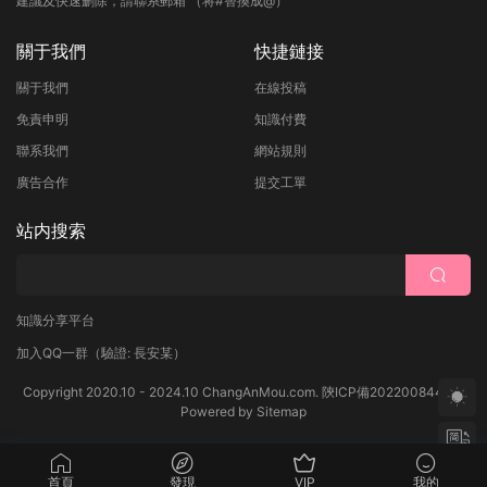
建議及快速删除，請聯系郵箱 （将#替換成@）
關于我們
快捷鏈接
關于我們
在線投稿
免責申明
知識付費
聯系我們
網站規則
廣告合作
提交工單
站内搜索
知識分享平台
加入QQ一群
（驗證: 長安某）
Copyright 2020.10 - 2024.10 ChangAnMou.com.
陝ICP備2022008444号
Powered by
Sitemap
首頁
發現
VIP
我的