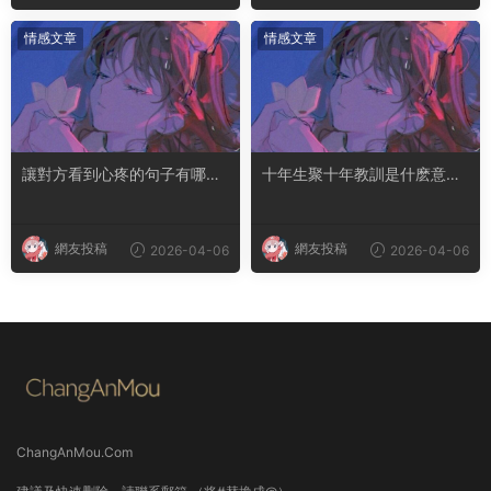
情感文章
情感文章
讓對方看到心疼的句子有哪
十年生聚十年教訓是什麽意思
些？句句都是淚點
成語典故出自哪裏
網友投稿
網友投稿
2026-04-06
2026-04-06
ChangAnMou.Com