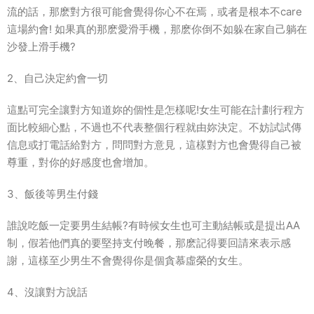
流的話，那麽對方很可能會覺得你心不在焉，或者是根本不care
這場約會! 如果真的那麽愛滑手機，那麽你倒不如躲在家自己躺在
沙發上滑手機?
2、自己決定約會一切
這點可完全讓對方知道妳的個性是怎樣呢!女生可能在計劃行程方
面比較細心點，不過也不代表整個行程就由妳決定。不妨試試傳
信息或打電話給對方，問問對方意見，這樣對方也會覺得自己被
尊重，對你的好感度也會增加。
3、飯後等男生付錢
誰說吃飯一定要男生結帳?有時候女生也可主動結帳或是提出AA
制，假若他們真的要堅持支付晚餐，那麽記得要回請來表示感
謝，這樣至少男生不會覺得你是個貪慕虛榮的女生。
4、沒讓對方說話