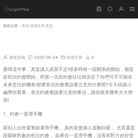
當前位置：
首頁
情感文章
正文
第一次約會女生要注意什麽？首次約會注意的5
個地雷
網友投稿
2020-06-24
情感文章
0
愛情這件事，真是讓人抓莫不定!很多時候一段關系的開始，都是
從初次約會開始，而第一次的約會往往就決定了你們可不可能在
未來交往的機會!那麽首次約會應該要注意些什麽呢?今天就讓小
編帶你看看，首次約會應該要注意的事項，讓你脫單幾率大大增
加!
1、約會一直滑手機
跟别人出外還隻顧著滑手機， 真的是會讓人直翻白眼， 尤其還是
跟暧昧對象的初次約會， 如果你一直滑手機，沒有和對方好好交