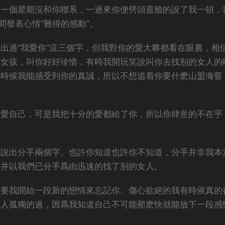
，一個星期沒和你聯系，一過來你便劈頭蓋臉的說了我一頓，
間發表心情“難得的感動”。
出過“我愛你”這三個字，但我對你的愛大夥都看在眼裏，相
好女孩，叫你好好珍惜，有時我開玩笑說叫你去找别的女人的
的時候我能感受到你的真誠，所以不想追着你要什麽山盟海誓
來愛自己，可是我把十分的愛都給了你，所以你肆意的不在乎
你說出分手兩個字。也許你知道也許你不知道，分手并非我本
，并以我們已分手爲由迅速的找了别的女人。
示要我開始一段新的戀情來忘記你。傷心欲絕的我有時侯真的
個人孤獨的過，因爲我知道自己不可能那麽快就能放下一段感
。