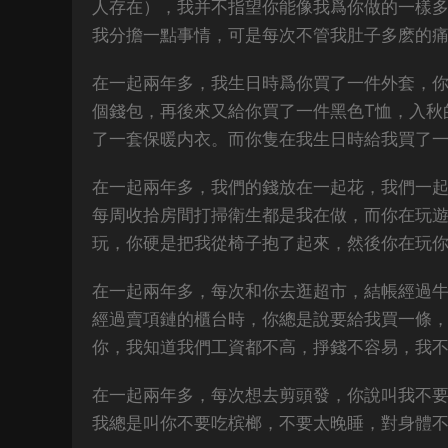
人存在），我并不指望你能像我爲你做的一樣
我分擔一點事情，可是每次不管我肚子多麽的
在一起兩年多，我生日時爲你買了一件外套，
個錢包，再後來又給你買了一件黑色T恤，入秋
了一套保暖内衣。而你隻在我生日時給我買了
在一起兩年多，我們的錢放在一起花，我們一
每周收拾房間打掃衛生都是我在做，而你在玩
玩，你硬是把我從椅子抱了起來，然後你在玩
在一起兩年多，每次和你去逛超市，結帳經過
經過賣項鏈的櫃台時，你總是說要給我買一條
你，我知道我們工資都不高，掙錢不容易，我
在一起兩年多，每次想去剪頭發，你說叫我不
我總是叫你不要吃槟榔，不要太晚睡，對身體