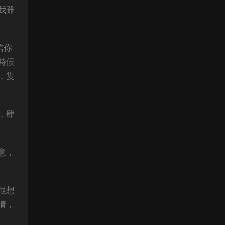
我雖
信你
時候
，隻
，肆
意，
很想
情，