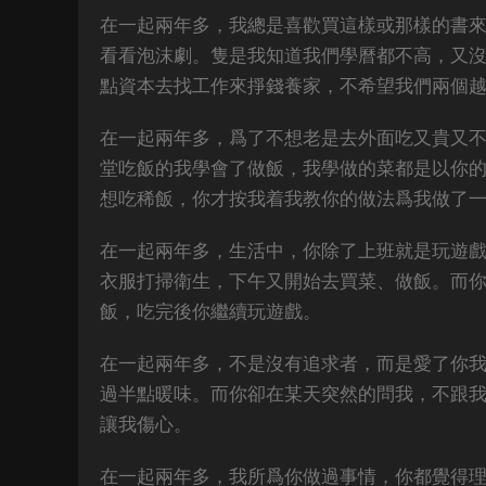
在一起兩年多，我總是喜歡買這樣或那樣的書
看看泡沫劇。隻是我知道我們學曆都不高，又
點資本去找工作來掙錢養家，不希望我們兩個
在一起兩年多，爲了不想老是去外面吃又貴又
堂吃飯的我學會了做飯，我學做的菜都是以你
想吃稀飯，你才按我着我教你的做法爲我做了
在一起兩年多，生活中，你除了上班就是玩遊
衣服打掃衛生，下午又開始去買菜、做飯。而
飯，吃完後你繼續玩遊戲。
在一起兩年多，不是沒有追求者，而是愛了你
過半點暖味。而你卻在某天突然的問我，不跟
讓我傷心。
在一起兩年多，我所爲你做過事情，你都覺得