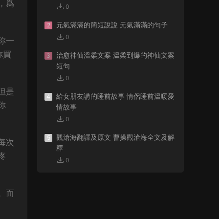
，爲
0
元氣滿滿的簡短說說 元氣滿滿的句子
2
0
你一
你買
治愈神仙溫柔文案 溫柔到爆的神仙文案
3
短句
0
但是
給女朋友講的睡前故事 情侶睡前溫暖愛
4
你
情故事
0
觀滄海翻譯及原文 曹操觀滄海全文及解
5
每次
釋
疼
0
。而