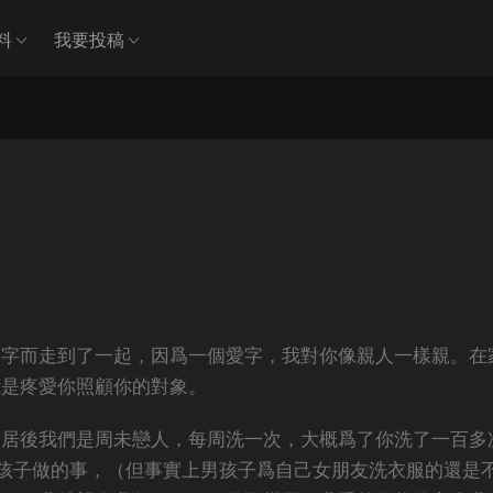
料
我要投稿
愛字而走到了一起，因爲一個愛字，我對你像親人一樣親。在
我是疼愛你照顧你的對象。
同居後我們是周未戀人，每周洗一次，大概爲了你洗了一百多
孩子做的事，（但事實上男孩子爲自己女朋友洗衣服的還是