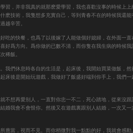
來學習，并非我真的就那麽愛學習，我也喜歡沒事的時候上上
沒什麽技術，我隻想多充實自己，等到青春不在的時候我還能
越過越辛苦。
不好吃的快餐，也爲了以後嫁了人能做個好媳婦，在外面一直
的喜好爲方向。爲你做的已數不清，而你隻在我生病的時候我
一次稀飯。
戲。我們休息時各自的生活是，起床後，我開始買菜做飯，然
你起床後是開始玩遊戲，我做好了飯盛好端到你手上，我們一
我就不想再愛别人，一直對你忠一不二，死心踏地，從來沒跟
我結婚我會不會恨你。然後又在遊戲裏跟别人結婚，一次又一
理所應當，視而不見。而你稍微對我一點點的好，我就會感動