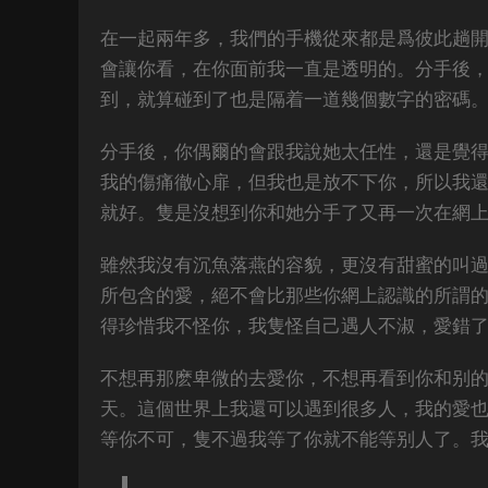
在一起兩年多，我們的手機從來都是爲彼此趟
會讓你看，在你面前我一直是透明的。分手後
到，就算碰到了也是隔着一道幾個數字的密碼
分手後，你偶爾的會跟我說她太任性，還是覺
我的傷痛徹心扉，但我也是放不下你，所以我
就好。隻是沒想到你和她分手了又再一次在網
雖然我沒有沉魚落燕的容貌，更沒有甜蜜的叫
所包含的愛，絕不會比那些你網上認識的所謂的
得珍惜我不怪你，我隻怪自己遇人不淑，愛錯
不想再那麽卑微的去愛你，不想再看到你和别
天。這個世界上我還可以遇到很多人，我的愛
等你不可，隻不過我等了你就不能等别人了。