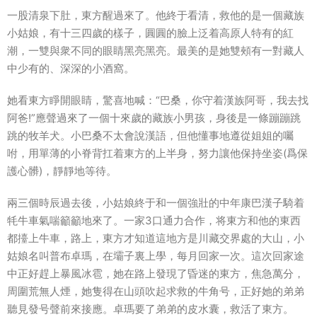
一股清泉下肚，東方醒過來了。他終于看清，救他的是一個藏族
小姑娘，有十三四歲的樣子，圓圓的臉上泛着高原人特有的紅
潮，一雙與衆不同的眼睛黑亮黑亮。最美的是她雙頰有一對藏人
中少有的、深深的小酒窩。
她看東方睜開眼睛，驚喜地喊：“巴桑，你守着漢族阿哥，我去找
阿爸!”應聲過來了一個十來歲的藏族小男孩，身後是一條蹦蹦跳
跳的牧羊犬。小巴桑不太會說漢語，但他懂事地遵從姐姐的囑
咐，用單薄的小脊背扛着東方的上半身，努力讓他保持坐姿(爲保
護心髒)，靜靜地等待。
兩三個時辰過去後，小姑娘終于和一個強壯的中年康巴漢子騎着
牦牛車氣喘籲籲地來了。一家3口通力合作，将東方和他的東西
都擡上牛車，路上，東方才知道這地方是川藏交界處的大山，小
姑娘名叫普布卓瑪，在壩子裏上學，每月回家一次。這次回家途
中正好趕上暴風冰雹，她在路上發現了昏迷的東方，焦急萬分，
周圍荒無人煙，她隻得在山頭吹起求救的牛角号，正好她的弟弟
聽見發号聲前來接應。卓瑪要了弟弟的皮水囊，救活了東方。