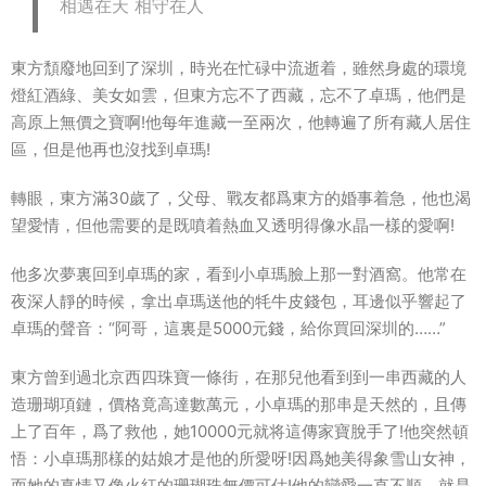
相遇在天 相守在人
東方頹廢地回到了深圳，時光在忙碌中流逝着，雖然身處的環境
燈紅酒綠、美女如雲，但東方忘不了西藏，忘不了卓瑪，他們是
高原上無價之寶啊!他每年進藏一至兩次，他轉遍了所有藏人居住
區，但是他再也沒找到卓瑪!
轉眼，東方滿30歲了，父母、戰友都爲東方的婚事着急，他也渴
望愛情，但他需要的是既噴着熱血又透明得像水晶一樣的愛啊!
他多次夢裏回到卓瑪的家，看到小卓瑪臉上那一對酒窩。他常在
夜深人靜的時候，拿出卓瑪送他的牦牛皮錢包，耳邊似乎響起了
卓瑪的聲音：“阿哥，這裏是5000元錢，給你買回深圳的……”
東方曾到過北京西四珠寶一條街，在那兒他看到到一串西藏的人
造珊瑚項鏈，價格竟高達數萬元，小卓瑪的那串是天然的，且傳
上了百年，爲了救他，她10000元就将這傳家寶脫手了!他突然頓
悟：小卓瑪那樣的姑娘才是他的所愛呀!因爲她美得象雪山女神，
而她的真情又像火紅的珊瑚珠無價可估!他的戀愛一直不順，就是