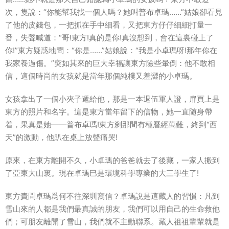
次，隻說：“你能幫我找一個人嗎？她叫普布卓瑪……”姑娘卻看見
了他的皮錢包，一把抓在手中細看，又把東方仔仔細細打量一
番，失聲喊道：“哥!東方!真的是你!真沒想到，會在這裏碰上了
你!”東方疑惑地問：“你是……”姑娘說：“我是小卓瑪呀!那年你在
我家養過傷。”突如其來的巨大幸福讓東方險些暈倒：他不敢相
信，這個時尚的女孩就是當年那個純樸又羞澀的小卓瑪。
女孩拿出了一個小夾子遞給他，那是一本退伍軍人證，扉頁上是
東方的照片和名字。這是東方當年留下的信物，她一直随身帶
着，果真是她――普布卓瑪!東方刹那間有種曆經萬難，終到“西
天”的激動，他趴在桌上放聲痛哭!
原來，在東方離開不久，小卓瑪的爸爸就去了後藏，一家人搬到
了亞東大山裏。現在卓瑪巳是環境科學專業的大三學生了!
東方責問卓瑪爲何不往深圳寫信？卓瑪說是這藏人的習慣：凡到
雪山來的人都是我們最真誠的朋友，我們可以用自己的生命救他
們；可朋友離開了雪山，我們就不主動聯系。藏人祖祖輩輩就是