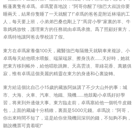
帳蓬裏隻有卓瑪。卓瑪驚喜地說：“阿哥你醒了!強巴大叔說你要
睡兩天，結果你隻睡了一天就醒了!”卓瑪的爸爸是附近林場的工
人，每天要上班，小弟弟巴桑也剛上了“馬背小學”家裏的羊、牛
靠媽媽放牧，護理東方的任務就由卓瑪承擔。爲了照顧好東方，
卓瑪特地讓阿爸去學校請了假。
東方在卓瑪家養傷100天，藏醫強巴每隔幾天就騎車來複診。小
卓瑪每天給他喂水喂飯、端屎端尿、擦身洗衣……天好時，她就
把東方移到帳外，給他唱歌跳舞。天高雲淡、草綠花香、萬籁俱
寂，惟有卓瑪這個美麗的精靈在東方的身邊和心裏旋轉。
東方給這個比自己小15歲的藏族阿妹講了不少大山外的事：城
市、大海、火車、汽車、地鐵、飛機……他鼓勵小卓瑪好好學
習，将來到外邊做大事。東方臨走前，卓瑪塞給他一個牦牛皮錢
包，上面的藏繡十分精緻，裏面是5000元錢。卓瑪說：“阿哥，
你出來時間不短了，這是給你坐飛機回深圳的錢，不知夠不夠，
聽說機票可貴着呢!”