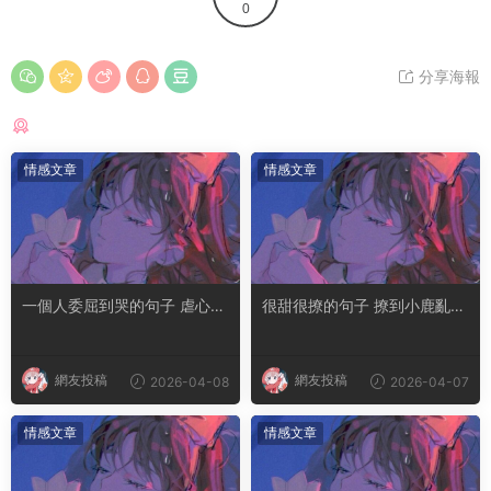
0
分享海報
猜你喜歡
情感文章
情感文章
一個人委屈到哭的句子 虐心到
很甜很撩的句子 撩到小鹿亂撞
讓人流淚的文案
腿軟的文案
網友投稿
網友投稿
2026-04-08
2026-04-07
情感文章
情感文章