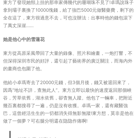
東方了發現她頸上挂的那串家傳幾代的珊瑚珠不見了!卓瑪說珠子
拿到壩子裏換了10000塊錢，給了強巴5000元做醫藥費，剩下的
全在這了，東方很過意不去，可也沒辦法：出事時他的錢包滾下
了萬丈深崖……
她是他心中的雪蓮花
東方從高原采風帶回了大量的錄像、照片和繪畫，一炮打響，不
但深得深圳市民的好評，還引起了藝術界的廣泛關注，而海内外
的畫商也包圍了他。
他給小卓瑪寄去了20000元錢，但3個月後，錢又被退回來了，
因爲“地址不詳，查無此人”。東方立即以最快的速度返回那個峽
谷，芳草依舊，湖水依舊，卻杳無人蹤。他包了一輛車，把附近
幾百裏都搜尋了一遍，仍是沒有收獲。卓瑪一家，還有藏醫強
巴，這曾經活生生的一切都消失得無影無蹤!東方想，莫非是他在
做了一個夢？可右腿分明還在隐隐作痛啊!