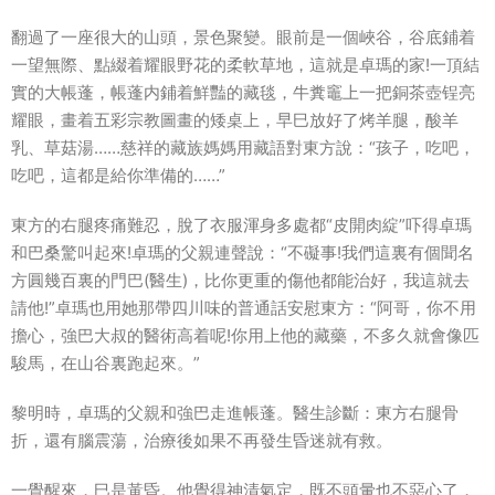
翻過了一座很大的山頭，景色聚變。眼前是一個峽谷，谷底鋪着
一望無際、點綴着耀眼野花的柔軟草地，這就是卓瑪的家!一頂結
實的大帳蓬，帳蓬内鋪着鮮豔的藏毯，牛糞竈上一把銅茶壺锃亮
耀眼，畫着五彩宗教圖畫的矮桌上，早巳放好了烤羊腿，酸羊
乳、草菇湯……慈祥的藏族媽媽用藏語對東方說：“孩子，吃吧，
吃吧，這都是給你準備的……”
東方的右腿疼痛難忍，脫了衣服渾身多處都“皮開肉綻”吓得卓瑪
和巴桑驚叫起來!卓瑪的父親連聲說：“不礙事!我們這裏有個聞名
方圓幾百裏的門巴(醫生)，比你更重的傷他都能治好，我這就去
請他!”卓瑪也用她那帶四川味的普通話安慰東方：“阿哥，你不用
擔心，強巴大叔的醫術高着呢!你用上他的藏藥，不多久就會像匹
駿馬，在山谷裏跑起來。”
黎明時，卓瑪的父親和強巴走進帳蓬。醫生診斷：東方右腿骨
折，還有腦震蕩，治療後如果不再發生昏迷就有救。
一覺醒來，巳是黃昏。他覺得神清氣定，既不頭暈也不惡心了，