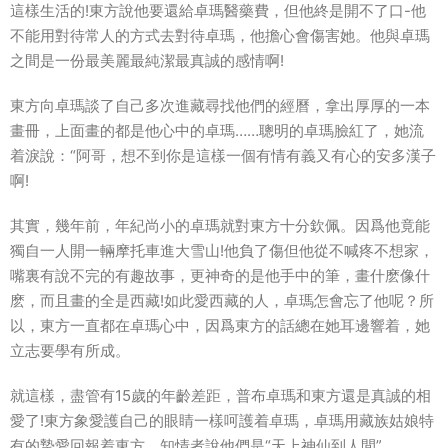
這樣生活的!東方說他要還給卓瑪醫藥費，但他終是開不了口-他
不能用對待常人的方式去對待卓瑪，他擔心會傷害她。他與卓瑪
之間是一份最美麗最純潔最真誠的感情啊!
東方向卓瑪談了自己多次進藏尋找他們的經曆，拿出厚厚的一本
畫冊，上面畫的都是他心中的卓瑪……聰明的卓瑪臉紅了，她流
着淚說：“阿哥，想不到你是這樣一個有情有義又有心的安多漢子
啊!
其實，幾年前，年紀尚小的卓瑪就對東方十分欽佩。因爲他竟能
獨自一人開一輛摩托車進大雪山!他負了傷但他從不喊疼不想家，
嘴裏有說不完的有趣故事，更神奇的是他手中的筆，畫什麽像什
麽，而且畫的全是西藏!如此愛西藏的人，卓瑪怎會忘了他呢？所
以，東方一直都在卓瑪心中，因爲東方的話總在她耳邊響着，她
立志要學有所成。
就這樣，盡管有15歲的年齡差距，普布卓瑪和東方還是真誠的相
愛了!東方象愛護自己的眼睛一樣呵護着卓瑪，卓瑪用藏族姑娘特
有的摯愛回報着東方，知情者說他們是“天上神仙到人間”。