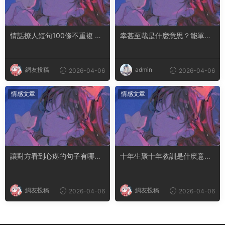
情話撩人短句100條不重複 土
幸甚至哉是什麽意思？能單獨
味情話撩人長句
用嗎
網友投稿
admin
2026-04-06
2026-04-06
情感文章
情感文章
讓對方看到心疼的句子有哪
十年生聚十年教訓是什麽意思
些？句句都是淚點
成語典故出自哪裏
網友投稿
網友投稿
2026-04-06
2026-04-06