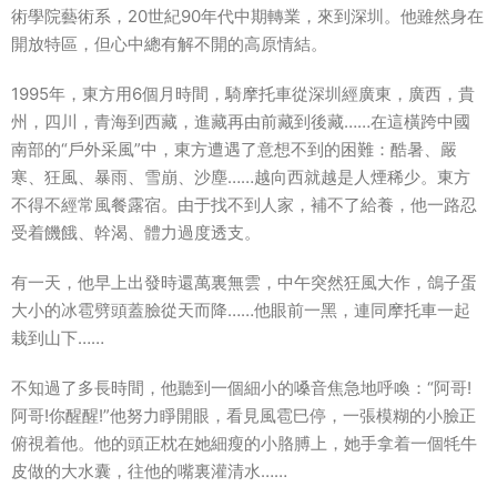
術學院藝術系，20世紀90年代中期轉業，來到深圳。他雖然身在
開放特區，但心中總有解不開的高原情結。
1995年，東方用6個月時間，騎摩托車從深圳經廣東，廣西，貴
州，四川，青海到西藏，進藏再由前藏到後藏……在這橫跨中國
南部的“戶外采風”中，東方遭遇了意想不到的困難：酷暑、嚴
寒、狂風、暴雨、雪崩、沙塵……越向西就越是人煙稀少。東方
不得不經常風餐露宿。由于找不到人家，補不了給養，他一路忍
受着饑餓、幹渴、體力過度透支。
有一天，他早上出發時還萬裏無雲，中午突然狂風大作，鴿子蛋
大小的冰雹劈頭蓋臉從天而降……他眼前一黑，連同摩托車一起
栽到山下……
不知過了多長時間，他聽到一個細小的嗓音焦急地呼喚：“阿哥!
阿哥!你醒醒!”他努力睜開眼，看見風雹巳停，一張模糊的小臉正
俯視着他。他的頭正枕在她細瘦的小胳膊上，她手拿着一個牦牛
皮做的大水囊，往他的嘴裏灌清水……