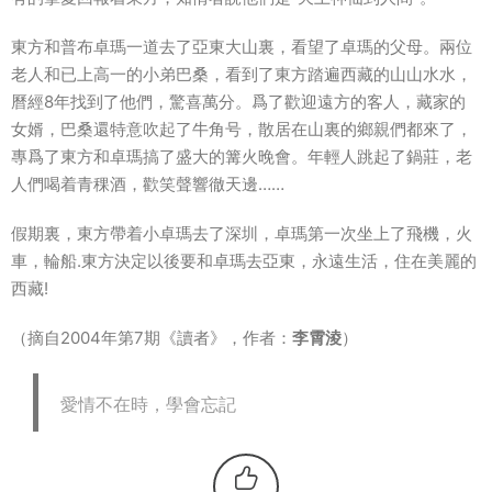
東方和普布卓瑪一道去了亞東大山裏，看望了卓瑪的父母。兩位
老人和已上高一的小弟巴桑，看到了東方踏遍西藏的山山水水，
曆經8年找到了他們，驚喜萬分。爲了歡迎遠方的客人，藏家的
女婿，巴桑還特意吹起了牛角号，散居在山裏的鄉親們都來了，
專爲了東方和卓瑪搞了盛大的篝火晚會。年輕人跳起了鍋莊，老
人們喝着青稞酒，歡笑聲響徹天邊……
假期裏，東方帶着小卓瑪去了深圳，卓瑪第一次坐上了飛機，火
車，輪船.東方決定以後要和卓瑪去亞東，永遠生活，住在美麗的
西藏!
（摘自2004年第7期《讀者》，作者：
李霄淩
）
愛情不在時，學會忘記