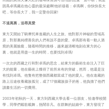
因爲卓瑪藏在他心靈的最深處啊!他祈禱着：卓瑪啊，你快快長大
吧，等你長大了，我一定娶你回家!
不遠萬裏，追尋真愛
東方又開始了騎摩托車進藏的人生之旅。他對那片神秘的雪域高
原，對那裏純樸善良的人們有說不盡的愛。卓瑪那有着一動人酒
窩的美麗臉龐，随着時間的推移，越來越清晰地刻在東方的心
裏，他就是用盡一生的時間，也要找到卓瑪!
一次次的西藏之行和對卓瑪的思念，給東方的藝術生命注入了巨
大的能量，他在藝術上獲得了前所未有的突破，然而，他還是沒
有找到卓瑪。他隻有把整個西藏都當成了他的愛人。他在進藏的
路上沿途收養藏族孤兒，成了17個藏族孩子的爸，他負擔了他們
讀書生活的一切費用。
2003年初秋的一天，東方到西藏大學去看一位朋友，恰逢學校開
學，同學們載歌載舞，熱鬧非凡。在群舞的姑娘中，東方發現了