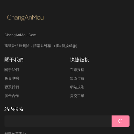
ChangAnMou.Com
建議及快速删除，請聯系郵箱 （将#替換成@）
關于我們
快捷鏈接
關于我們
在線投稿
免責申明
知識付費
聯系我們
網站規則
廣告合作
提交工單
站内搜索
知識分享平台