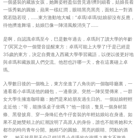
一個盛裝的藏族女孩，她舞姿輕盈似曾見過!擠到細看，姑娘長着
一張秀氣的圓臉，蘋果一樣紅潤，眼睛黑亮黑亮，面頰上一對酒
窩若隐若現，……東方激動地大喊：“卓瑪!卓瑪!姑娘卻沒有反應，
待他擠進舞場，姑娘巳像一陣清風般消失了……
是啊，自認識卓瑪至今，巳是數年過去，卓瑪到了讀大學的年齡
了!冥冥之中一個聲音提醒東方：卓瑪可能上大學了!于是已經是
35歲的東方，決定自費進入西藏大學學習藏語，以便以後更好地
與卓瑪和藏族親人們交流。他想也許哪一天，會在這裏碰上卓
瑪。
入學數日後的一個晚上，東方坐進了八角街的一個咖啡廳裏，一
邊看着小卓瑪送他的錢包，一邊垂淚。突然一陣笑聲傳來，一群
女大學生擁進咖啡廳：她們是來給朋友過生日的。一個姑娘輕輕
走近他：“哥，能換張桌子坐嗎？”他一擡頭，隻見一個身材苗
條、黑發披肩、穿一身绛紅色牛仔套裝的年輕姑娘站在身邊。如
果不是她雙頰上的紅潮說明了高原人的身份，誰也不能将她和大
都市的時尚青年分開。她精巧的圓臉、黑亮的眼睛、閃動的酒
窩……她不就是那天自己錯認爲小卓瑪的女孩嗎？東方不敢造