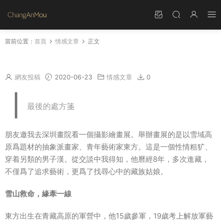
當前位置：
首頁
情感文章
正文
千萬裏愛的追尋
網友投稿
2020-06-23
情感文章
0
最後的處方箋
朋友邀我去深圳畫院看一個攝影繪畫展。舉辦畫展的是以雪域高
原爲題材的抽象派畫家、青年藝術家東方。這是一個性情粗犷、
穿着另類的男子漢。從交談中我得知，他曆經8年，多次進藏，
不僅爲了追求藝術，更爲了找尋心中的藏族姑娘。
雪山救命，緣牽一線
東方出生在青藏高原的軍營中，他15歲參軍，19歲考上解放軍藝