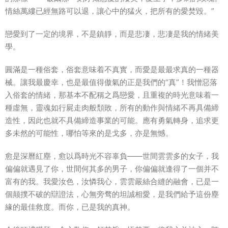
情絲萬縷已經無路可以退，讓心中的猛火，把所有的愛焚毀。”
戀愛到了一定的境界，不是鎮靜，而是悲凄，悲凄是我的情緒美
學。
圓滿是一種俗套，俗套意味着不真實，而愛是最最求真的一種器
械。讓我最慶幸，也是最值得傲氣的正是我們的“真”！我憎惡落
入俗套的情緒，那基本不配稱之爲戀愛，且重複的時光意味着一
種虛無，靈魂如行屍走肉般頹敗，所有的動作與情緒不再具備締
造性，因此也就不具備締造事業的可能。應有勇氣轉身，追求更
多未然的可能性，哪怕等來的是戈多，亦是無憾。
愈是深曆紅塵，愈以爲時光不容辜負――世間雲雲多的女子，我
偏偏就遇見了你，世間何其多的男子，你偏偏就逢得了一個并不
富有的我。我愛汝色，汝憐我心，雲雲嚴絲合縫的融會，已是一
個颠撲不破的辯證法，心無旁骛的坦誠相愛，是我們給予這份塵
緣的最佳救度。而你，已是我的真神。