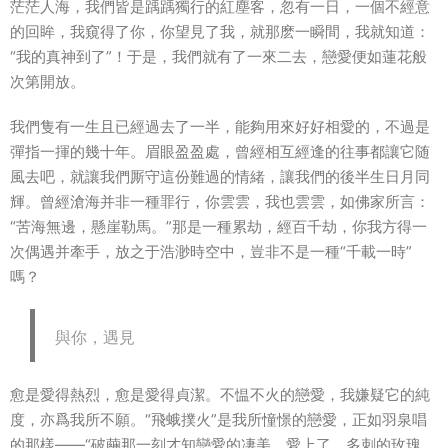
茫茫人海，我們皆是踽踽獨行的紅塵客，忽有一日，一個不經意
的回眸，我窺得了你，你望見了我，就那麽一瞬間，我就知道：
“我的真神到了”！于是，我們就有了一來二去，戀愛便如蓮花般
次第開放。
我們隻有一生且已經過去了一半，能夠用來好好相愛的，不過是
彈指一揮的幾十年。眉眼盈盈處，曾經相互經逢的往事都讓它随
風去吧，就讓我們厮守這份難過的情緒，讓我們的後半生日月同
輝。曾經滄海并非一種罪行，你雲雲，我也雲雲，如佛家所言：
“苦海無邊，懸崖勒馬。”那是一種累劫，經百千劫，你我方得一
次偶遇并牽手，放之于浩渺時空中，豈非不是一種“千載一時”
嗎？
與你，遇見
愈是愛得熱烈，愈是愛得貞潔。不愠不火的戀愛，我嫌疑它的純
度，亦爲我所不願。“飛蛾撲火”是我所憧憬的戀愛，正如羽泉唱
的那樣――“破繭那一刻才知戀愛的凄美，愛上了，多刺的玫瑰。