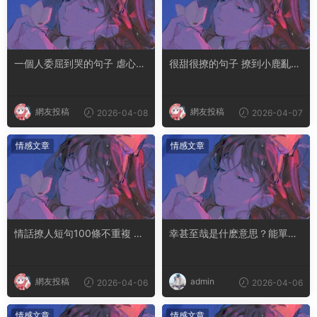
一個人委屈到哭的句子 虐心到
很甜很撩的句子 撩到小鹿亂撞
讓人流淚的文案
腿軟的文案
網友投稿
網友投稿
2026-04-08
2026-04-07
情感文章
情感文章
情話撩人短句100條不重複 土
幸甚至哉是什麽意思？能單獨
味情話撩人長句
用嗎
網友投稿
admin
2026-04-06
2026-04-06
情感文章
情感文章