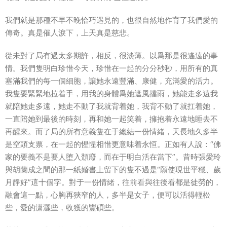
我們就是那種不早不晚恰巧遇見的，也很自然地作育了我們愛的
傳奇。真是催人淚下，上天真是慈悲。
從未對了局有過太多期許，相反，很淡薄。以爲那是很遙遠的事
情。我們隻明白珍惜今天，珍惜在一起的分分秒秒，用所有的真
塞滿我們的每一個細胞，讓她永遠豐滿、康健，充滿愛的活力。
我隻要緊緊地拉着手，用我的身體爲她遮風擋雨，她能走多遠我
就陪她走多遠，她走不動了我就背着她，我背不動了就扛着她，
一直陪她到最後的時刻，再和她一起笑着，擁抱着永遠地睡去不
再醒來。而了局的所有意義隻在于總結一份情緒，天長地久多半
是空頭支票，在一起的惺惺相惜更意味着永恒。正如有人說：“佛
家的要義不是要人堕入頹廢，而在于明白活在當下”。昔時張愛玲
與胡蘭成之間的那一紙婚書上留下的隻不過是“願使現世平穩、歲
月靜好”這十個字。對于一份情緒，往前看與往後看都是徒勞的，
融會這一點，心胸再狹窄的人，多半是女子，便可以活得輕松
些，愛的潇灑些，收獲的豐碩些。