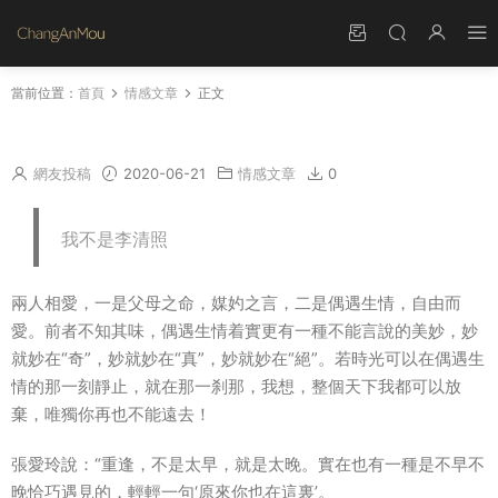
當前位置：
首頁
情感文章
正文
如蘭之愛，清新淡雅 ！
網友投稿
2020-06-21
情感文章
0
我不是李清照
兩人相愛，一是父母之命，媒妁之言，二是偶遇生情，自由而
愛。前者不知其味，偶遇生情着實更有一種不能言說的美妙，妙
就妙在“奇”，妙就妙在“真”，妙就妙在“絕”。若時光可以在偶遇生
情的那一刻靜止，就在那一刹那，我想，整個天下我都可以放
棄，唯獨你再也不能遠去！
張愛玲說：“重逢，不是太早，就是太晚。實在也有一種是不早不
晚恰巧遇見的，輕輕一句‘原來你也在這裏’。