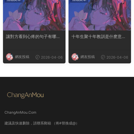
讓對方看到心疼的句子有哪
十年生聚十年教訓是什麽意思
些？句句都是淚點
成語典故出自哪裏
網友投稿
網友投稿
2026-04-06
2026-04-06
ChangAnMou.Com
建議及快速删除，請聯系郵箱 （将#替換成@）