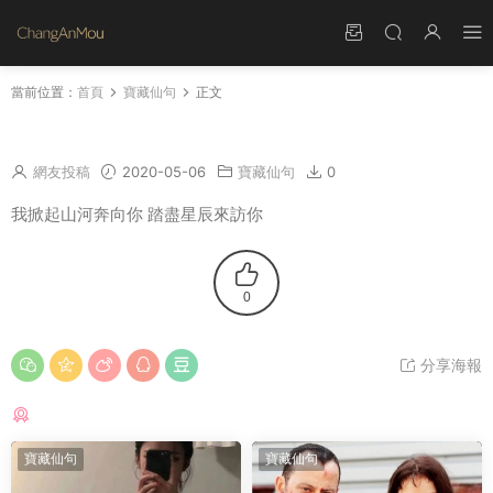
當前位置：
首頁
寶藏仙句
正文
我掀起山河奔向你 踏盡星辰來訪你
網友投稿
2020-05-06
寶藏仙句
0
我掀起山河奔向你 踏盡星辰來訪你
0
分享海報
猜你喜歡
寶藏仙句
寶藏仙句