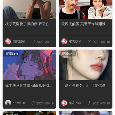
枕頭藏滿發了黴的夢 夢裏住了
最深沉的愛 莫過于你離開以後
無法擁有的人
我活成了你的樣子
網友投稿
網友投稿
2021-09-21
2021-09-19
寶藏仙句
寶藏仙句
你本無意穿堂風 偏偏孤倨引山
可愛不是長久之計 可愛你是
洪
administra
網友投稿
2021-09-19
2021-09-19
tor