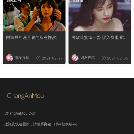
寶藏仙句
寶藏仙句
回首亘年漫月裏的所有怦然心
可歎這驚鴻一瞥 誤入眉眼 歡
動 你仍拔得頭籌
喜多年
網友投稿
網友投稿
2021-02-27
2021-02-05
ChangAnMou.Com
建議及快速删除，請聯系郵箱 （将#替換成@）