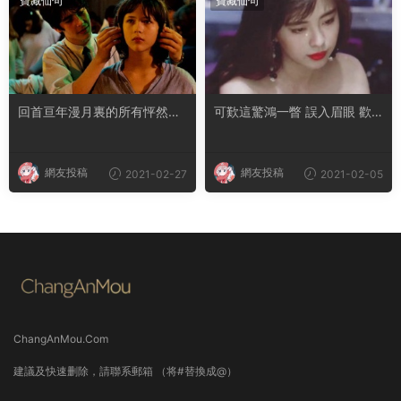
寶藏仙句
寶藏仙句
回首亘年漫月裏的所有怦然心
可歎這驚鴻一瞥 誤入眉眼 歡
動 你仍拔得頭籌
喜多年
網友投稿
網友投稿
2021-02-27
2021-02-05
ChangAnMou.Com
建議及快速删除，請聯系郵箱 （将#替換成@）