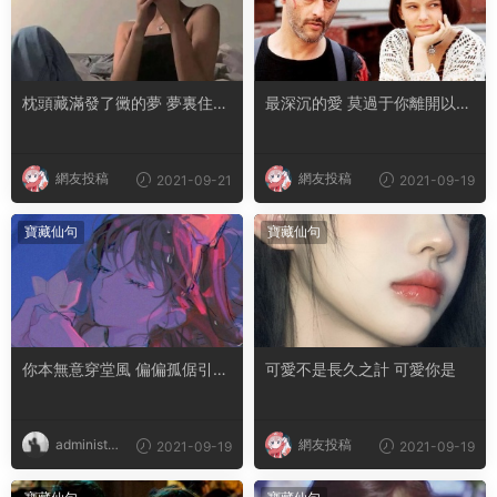
枕頭藏滿發了黴的夢 夢裏住了
最深沉的愛 莫過于你離開以後
無法擁有的人
我活成了你的樣子
網友投稿
網友投稿
2021-09-21
2021-09-19
寶藏仙句
寶藏仙句
你本無意穿堂風 偏偏孤倨引山
可愛不是長久之計 可愛你是
洪
administra
網友投稿
2021-09-19
2021-09-19
tor