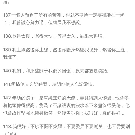
處。
137.一個人熬過了所有的苦難，也就不期待一定要和誰在一起
了；我曾誠心努力過，但結局我不想說。
138.長得太慢，老得太快，等得太久，結果太難猜。
139.我上線然後你上線，然後你隐身然後我隐身，然後你上線，
我懂了。
140.我們，和那些關于我們的回憶，原來都隻是笑話。
141.愛情使人忘記時間，時間也使人忘記愛情。
142.年幼的孩子，是單純無知的天使，善良得讓人憐愛…他會學
着把頭仰得很高，隻爲了不讓眼裏的淚水落下來盡管很受傷，他
也會故作堅強地轉身微笑，然後告訴你：我很好，真的很好…
143.我很好，不吵不鬧不炫耀，不要委屈不要嘲笑，也不需要别
人知道。