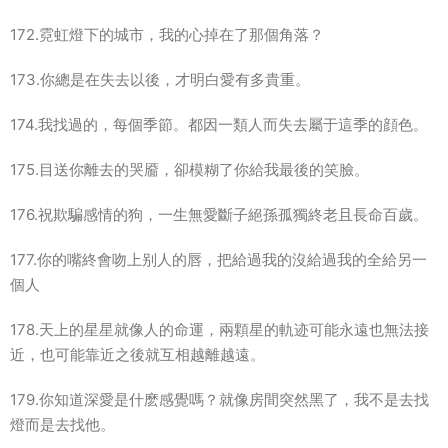
172.霓虹燈下的城市，我的心掉在了那個角落？
173.你總是在失去以後，才明白愛有多貴重。
174.我找過的，每個季節。都因一類人而失去屬于這季的顔色。
175.目送你離去的哭靥，卻模糊了你給我最後的笑臉。
176.祝欺騙感情的狗，一生無愛斷子絕孫孤獨終老且長命百歲。
177.你的嘴終會吻上别人的唇，把給過我的沒給過我的全給另一
個人
178.天上的星星就像人的命運，兩顆星的軌迹可能永遠也無法接
近，也可能靠近之後就互相越離越遠。
179.你知道深愛是什麽感覺嗎？就像房間突然黑了，我不是去找
燈而是去找他。