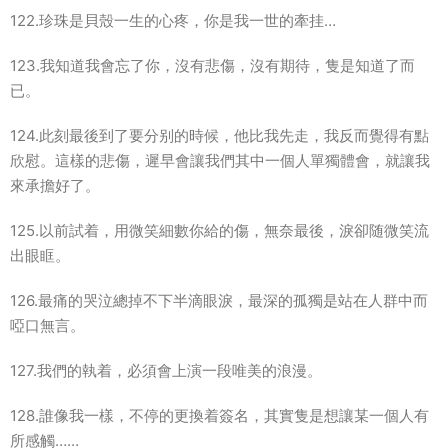
122.珍珠是貝殼一生的心疼，你是我一世的牽挂…
123.我知道我會忘了你，沒有悲傷，沒有期待，隻是知道了而
已。
124.此刻最後到了要分别的時候，他比我先走，我反而覺得有點
欣慰。這樣的悲傷，遲早會讓我們其中一個人單獨體會，就讓我
來承擔好了。
125.以前試着，用微笑細數你給的傷，無奈最後，淚卻随微笑流
出眼眶。
126.最痛的哭泣總掉不下半滴眼淚，最深的孤獨是站在人群中而
啞口無言。
127.我們的執着，必須會上演一段唯美的浪漫。
128.誰像我一樣，不停的更換着簽名，其實隻是想讓某一個人有
所感觸……