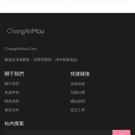
ChangAnMou.Com
建議及快速删除，請聯系郵箱 （将#替換成@）
關于我們
快捷鏈接
關于我們
在線投稿
免責申明
知識付費
聯系我們
網站規則
廣告合作
提交工單
站内搜索