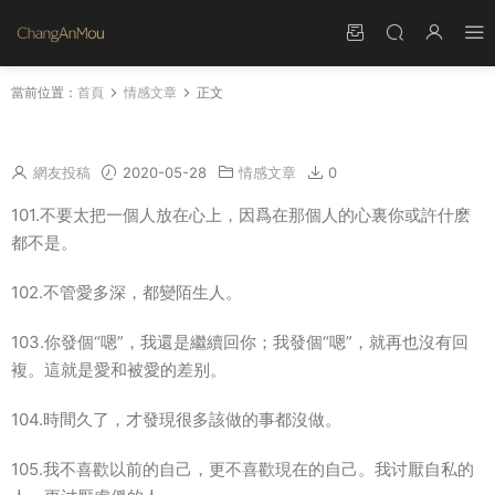
當前位置：
首頁
情感文章
正文
讓對方看到心疼的紮心句子 越看越想哭（下）
網友投稿
2020-05-28
情感文章
0
101.不要太把一個人放在心上，因爲在那個人的心裏你或許什麽
都不是。
102.不管愛多深，都變陌生人。
103.你發個“嗯”，我還是繼續回你；我發個“嗯”，就再也沒有回
複。這就是愛和被愛的差别。
104.時間久了，才發現很多該做的事都沒做。
105.我不喜歡以前的自己，更不喜歡現在的自己。我讨厭自私的