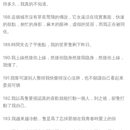
持多久，我真的不知道。
188.這個城市沒有草長莺飛的傳說，它永遠活在現實裏面，快速
的鼓點，匆忙的身影，麻木的眼神，虛假的笑容，而我正在被同
化。
189.時間失去了平衡點，我的世界隻剩下昨日。
190.我上線然後你上線，然後你隐身然後我隐身，然後你上線，
我懂了。
191.我甯可讓别人覺得我快樂得沒心沒肺，也不願讓自己看起來
委屈可憐
192.我以爲隻要很認真的喜歡就能打動一個人，到之後，卻隻打
動了我自己。
193.我越來越冷酷，隻是爲了忘掉那個在我青春時愛上的你