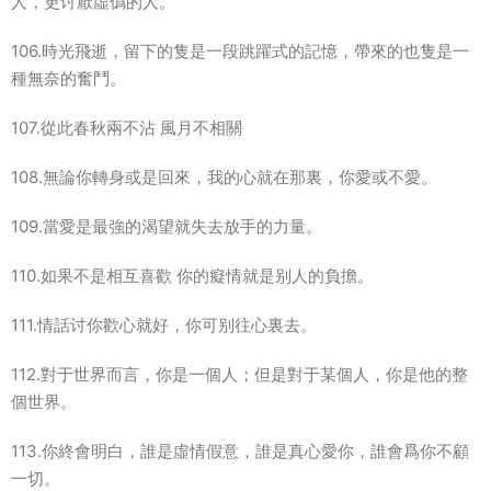
人，更讨厭虛僞的人。
106.時光飛逝，留下的隻是一段跳躍式的記憶，帶來的也隻是一
種無奈的奮鬥。
107.從此春秋兩不沾 風月不相關
108.無論你轉身或是回來，我的心就在那裏，你愛或不愛。
109.當愛是最強的渴望就失去放手的力量。
110.如果不是相互喜歡 你的癡情就是别人的負擔。
111.情話讨你歡心就好，你可别往心裏去。
112.對于世界而言，你是一個人；但是對于某個人，你是他的整
個世界。
113.你終會明白，誰是虛情假意，誰是真心愛你，誰會爲你不顧
一切。