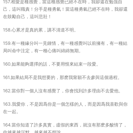
157.相愛是種感覺，當這種感覺已經不在時，我卻還在勉強自
己，這叫職責！分手是種勇氣！當這種勇氣已經不在時，我卻還
在鼓勵自己，這叫悲壯！
158.心累才是真的累，講不清道不明。
159.有一種緣分叫一見鍾情，有一種感覺叫以前擁有，有一種結
局叫命中注定，有一種心痛叫綿綿無期。
160.如果能夠選擇的話，不要用恨來結束一段愛。
161.如果結局不是我想要的，那麽我甯願不去參與這個過程。
162.當你對一個人沒有感覺了，你會找到許多理由不去愛他。
163.我愛你，不是因爲你是一個怎樣的人，而是因爲我喜歡與你
在一起。
164.當你知道了許多真實，虛假的東西，就沒有那麽多酸情了，
你越來越沉默，越來越不想說。