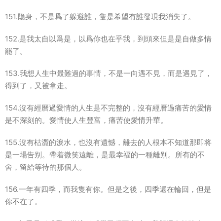
151.隐身，不是爲了躲避誰，隻是希望有誰發現我消失了。
152.是我太自以爲是，以爲你也在乎我，到頭來但是是自做多情
罷了。
153.我想人生中最難過的事情，不是一向遇不見，而是遇見了，
得到了，又被拿走。
154.沒有經曆過愛情的人生是不完整的，沒有經曆過痛苦的愛情
是不深刻的。愛情使人生豐富，痛苦使愛情升華。
155.沒有枯澀的淚水，也沒有遺憾，離去的人根本不知道那即将
是一場告别。帶着微笑遠離，是最幸福的一種離别。所有的不
舍，留給等待的那個人。
156.一年有四季，而我隻有你。但是之後，四季還在輪回，但是
你不在了。