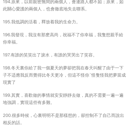
194.原來，以前親密無間的兩個人，會連路人都不如；原來，如
此關心愛護的兩個人，也會徹底地失去聯系。
195.我低調的活着，釋放着我的生命力。
196.我發現，我沒有那麽高尚，祝福不了你幸福，我隻想親手給
你幸福。
197.有誰的笑笑出了淚水，有誰的哭哭出了笑容。
198.冬天裏你給了我一個夏天的夢卻把我在春天叫醒了由于一下
子不适應我反而覺得比冬天更冷，但這不怪你`怪隻怪我把夢當成
現實了
199.其實，喜歡做的事情就安安靜靜去做，真的不需要一遍一遍
地強調，實現這些有多難。
200.很多時候，心裏明明不是那樣想的，卻控制不了自己而說出
相反的話。