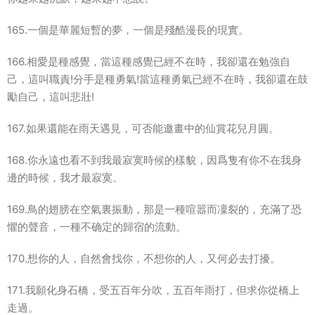
165.一個是華麗短暫的夢，一個是殘酷漫長的現實。
166.相愛是種感覺，當這種感覺已經不在時，我卻還在勉強自
己，這叫職責!分手是種勇氣!當這種勇氣已經不在時，我卻還在鼓
勵自己，這叫悲壯!
167.如果還能在雨天遇見，可否能邀畫中的仙賞花兒月圓。
168.你永遠也看不到我最寂寞時候的樣貌，因爲隻有你不在我身
邊的時候，我才最寂寞。
169.鳥的翅膀在空氣裏振動，那是一種喧嚣而凜裂的，充滿了恐
懼的聲音，一種不确定的歸宿的流動。
170.想你的人，自然會找你，不想你的人，又何必去打擾。
171.我願化身石橋，受五百年分吹，五百年雨打，但求你從橋上
走過。