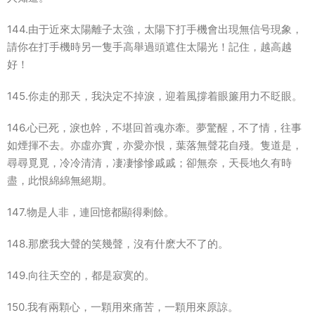
144.由于近來太陽離子太強，太陽下打手機會出現無信号現象，
請你在打手機時另一隻手高舉過頭遮住太陽光！記住，越高越
好！
145.你走的那天，我決定不掉淚，迎着風撐着眼簾用力不眨眼。
146.心已死，淚也幹，不堪回首魂亦牽。夢驚醒，不了情，往事
如煙揮不去。亦虛亦實，亦愛亦恨，葉落無聲花自殘。隻道是，
尋尋覓覓，冷冷清清，凄凄慘慘戚戚；卻無奈，天長地久有時
盡，此恨綿綿無絕期。
147.物是人非，連回憶都顯得剩餘。
148.那麽我大聲的笑幾聲，沒有什麽大不了的。
149.向往天空的，都是寂寞的。
150.我有兩顆心，一顆用來痛苦，一顆用來原諒。