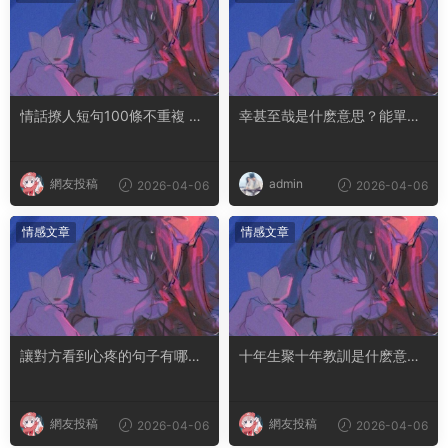
情話撩人短句100條不重複 土
幸甚至哉是什麽意思？能單獨
味情話撩人長句
用嗎
網友投稿
admin
2026-04-06
2026-04-06
情感文章
情感文章
讓對方看到心疼的句子有哪
十年生聚十年教訓是什麽意思
些？句句都是淚點
成語典故出自哪裏
網友投稿
網友投稿
2026-04-06
2026-04-06