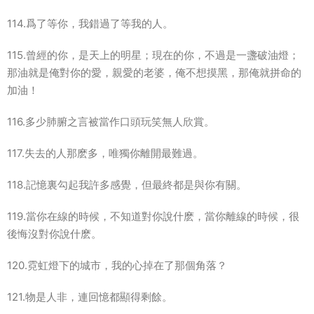
114.爲了等你，我錯過了等我的人。
115.曾經的你，是天上的明星；現在的你，不過是一盞破油燈；
那油就是俺對你的愛，親愛的老婆，俺不想摸黑，那俺就拼命的
加油！
116.多少肺腑之言被當作口頭玩笑無人欣賞。
117.失去的人那麽多，唯獨你離開最難過。
118.記憶裏勾起我許多感覺，但最終都是與你有關。
119.當你在線的時候，不知道對你說什麽，當你離線的時候，很
後悔沒對你說什麽。
120.霓虹燈下的城市，我的心掉在了那個角落？
121.物是人非，連回憶都顯得剩餘。