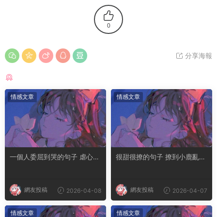
0
分享海報
猜你喜歡
情感文章
情感文章
一個人委屈到哭的句子 虐心到
很甜很撩的句子 撩到小鹿亂撞
讓人流淚的文案
腿軟的文案
網友投稿
網友投稿
2026-04-08
2026-04-07
情感文章
情感文章