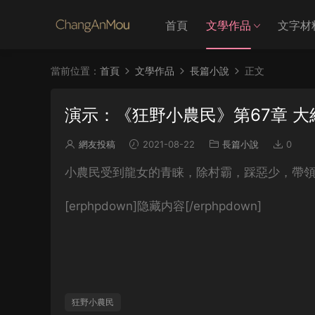
首頁
文學作品
文字材
當前位置：
首頁
文學作品
長篇小說
正文
演示：《狂野小農民》第67章 大
網友投稿
2021-08-22
長篇小說
0
小農民受到龍女的青睐，除村霸，踩惡少，帶
[erphpdown]隐藏内容[/erphpdown]
狂野小農民