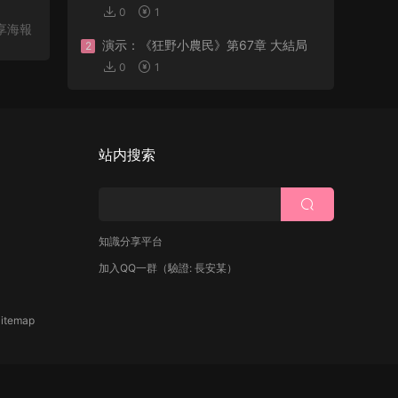
0
1
享海報
演示：《狂野小農民》第67章 大結局
2
0
1
站内搜索
知識分享平台
加入QQ一群
（驗證: 長安某）
itemap