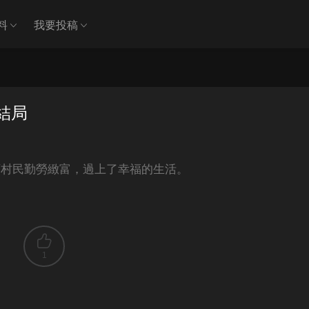
料
我要投稿
結局
領村民勤勞緻富，過上了幸福的生活。
1