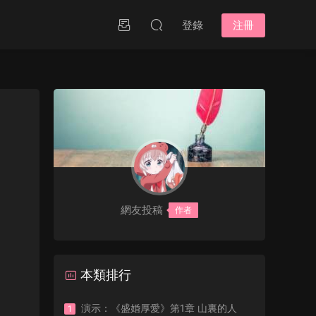
登錄
注冊
網友投稿
作者
本類排行
演示：《盛婚厚愛》第1章 山裏的人
1