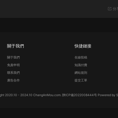
分
關于我們
快捷鏈接
關于我們
在線投稿
免責申明
知識付費
聯系我們
網站規則
廣告合作
提交工單
ght 2020.10 - 2024.10 ChangAnMou.com.
陝ICP備2022008444号
Powered by
S