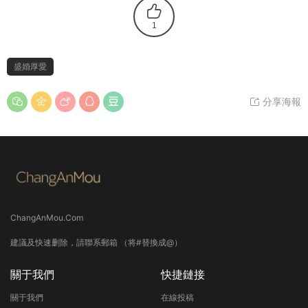
1
盛婚厚愛
分享海報
ChangAnMou.Com
建議及快速删除，請聯系郵箱 （将#替換成@）
關于我們
快捷鏈接
關于我們
在線投稿