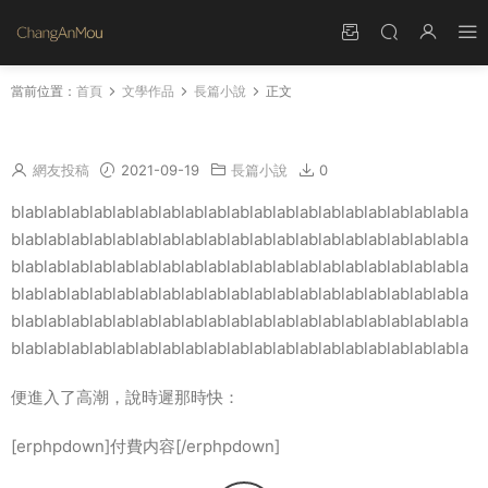
當前位置：
首頁
文學作品
長篇小說
正文
演示：《盛婚厚愛》第1章 山裏的人
網友投稿
2021-09-19
長篇小說
0
blablablablablablablablablablablablablablablablablablablabla
blablablablablablablablablablablablablablablablablablablabla
blablablablablablablablablablablablablablablablablablablabla
blablablablablablablablablablablablablablablablablablablabla
blablablablablablablablablablablablablablablablablablablabla
blablablablablablablablablablablablablablablablablablablabla
便進入了高潮，說時遲那時快：
[erphpdown]付費内容[/erphpdown]