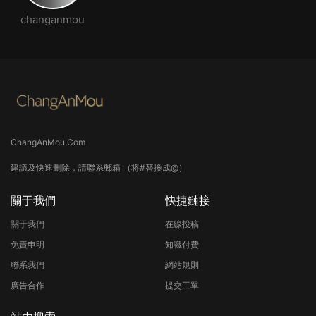
changanmou
ChangAnMou.Com
建議及快速删除，請聯系郵箱 （将#替換成@）
關于我們
快捷鏈接
關于我們
在線投稿
免責申明
知識付費
聯系我們
網站規則
廣告合作
提交工單