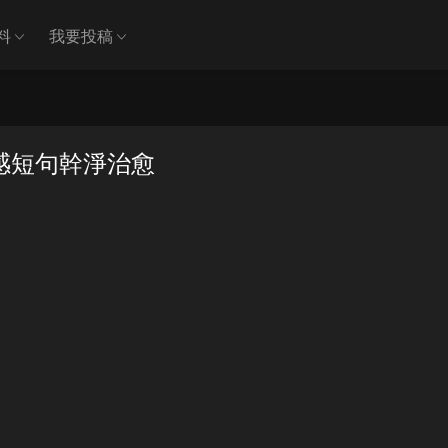
料
我要投稿
感短句幹淨治愈