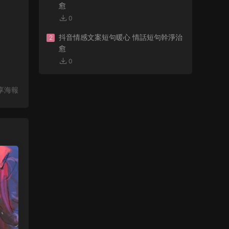
愈
0
抖音情感文案短句暖心 情話短句幹淨治
2
愈
0
享海報