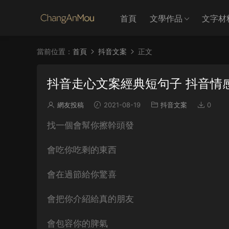
首頁
文學作品
文字材
當前位置：
首頁
抖音文案
正文
抖音走心文案經典短句子 抖音情
網友投稿
2021-08-19
抖音文案
0
找一個會幫你擦幹頭發
會吃你吃剩的東西
會在過節給你驚喜
會把你介紹給真的朋友
會包容你的脾氣