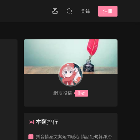
登錄
注冊
網友投稿
作者
本類排行
抖音情感文案短句暖心 情話短句幹淨治
1