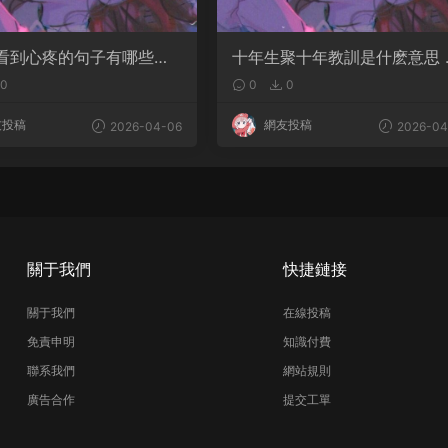
看到心疼的句子有哪些？
十年生聚十年教訓是什麽意思 
是淚點
語典故出自哪裏
0
0
0
友投稿
網友投稿
2026-04-06
2026-04
關于我們
快捷鏈接
關于我們
在線投稿
免責申明
知識付費
聯系我們
網站規則
廣告合作
提交工單