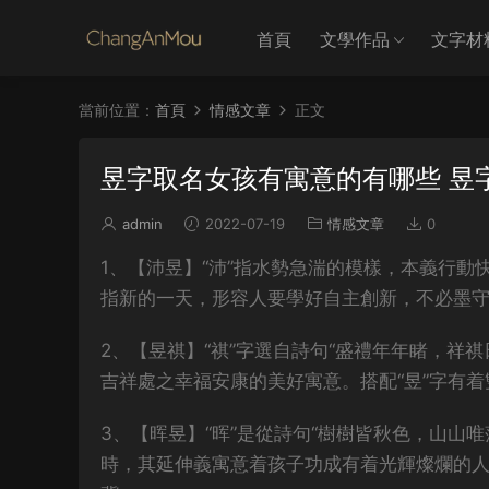
首頁
文學作品
文字材
當前位置：
首頁
情感文章
正文
昱字取名女孩有寓意的有哪些 昱
admin
2022-07-19
情感文章
0
1、【沛昱】“沛”指水勢急湍的模樣，本義行動
指新的一天，形容人要學好自主創新，不必墨
2、【昱祺】“祺”字選自詩句“盛禮年年睹，祥
吉祥處之幸福安康的美好寓意。搭配“昱”字有
3、【晖昱】“晖”是從詩句“樹樹皆秋色，山山
時，其延伸義寓意着孩子功成有着光輝燦爛的人