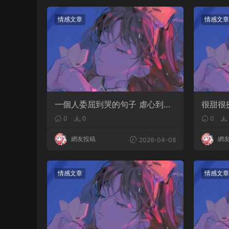
情感文章
情感文章
一個人委屈到哭的句子 虐心到讓
很甜很
人流淚的文案
軟的文
0
0
0
網友投稿
網
2026-04-08
情感文章
情感文章