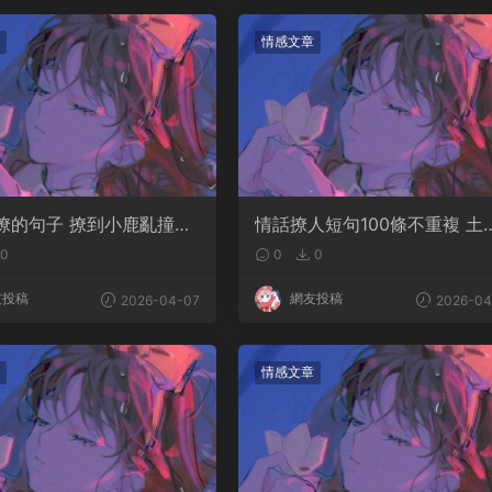
情感文章
撩的句子 撩到小鹿亂撞腿
情話撩人短句100條不重複 土
案
情話撩人長句
0
0
0
友投稿
網友投稿
2026-04-07
2026-04
情感文章