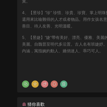
冀。
4、【昱珍】“珍” 珍惜、珍貴、珍寶、掌上
還用來比喻難得的人才或者物品。用作女孩名意
善目、待人友善、光明溫暖。
5、【昱婕】“婕”帶有美好、漂亮、優雅、美
美麗。自魏晉至明代多沿置。古人名有班婕妤。
内涵，寓指婉約動人、嬌俏迷人、乖巧可人。
猜你喜歡