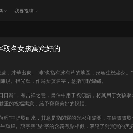
料
我要投稿
字取名女孩寓意好的
快速，才華出衆。“沛”也指有冰有草的地區，形容生機盎然。“
守陳規。指光輝，作爲女孩名字，意指前程錦繡。
祺日日新”，有吉祥之意，書信中用于祝頌語，将其用于女孩取
着雙重的祝福寓意，給予寶寶美好的祝福。
唯落晖”中提取而來，其意是指閃耀的光彩和陽關，在給寶寶取
生輝煌。該字與“昱”字的含義有點相似，表達了對寶寶的美