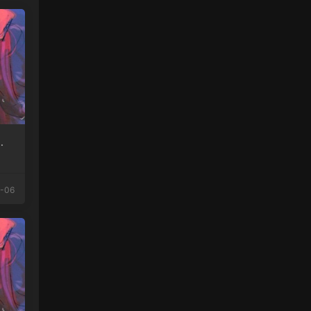
味
-06