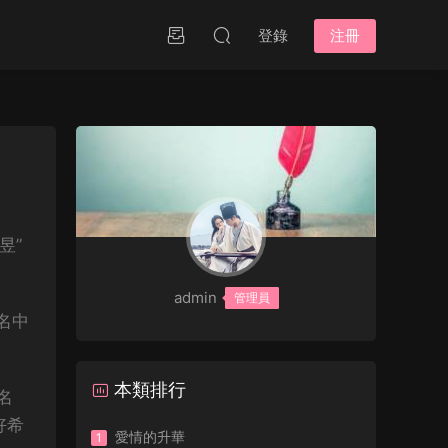
登錄
注冊
昱”
admin
管理員
名中
本類排行
名
好希
愛情的升華
1