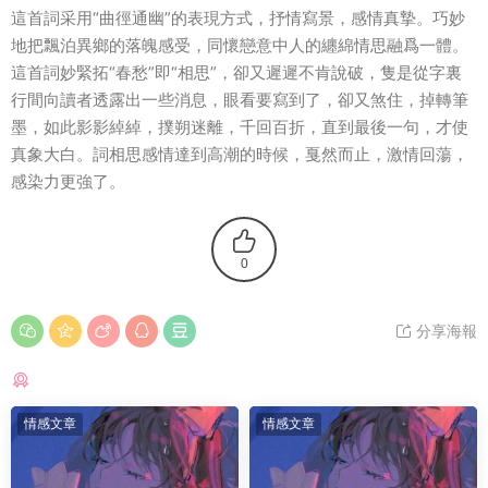
這首詞采用“曲徑通幽”的表現方式，抒情寫景，感情真摯。巧妙
地把飄泊異鄉的落魄感受，同懷戀意中人的纏綿情思融爲一體。
這首詞妙緊拓“春愁”即“相思”，卻又遲遲不肯說破，隻是從字裏
行間向讀者透露出一些消息，眼看要寫到了，卻又煞住，掉轉筆
墨，如此影影綽綽，撲朔迷離，千回百折，直到最後一句，才使
真象大白。詞相思感情達到高潮的時候，戛然而止，激情回蕩，
感染力更強了。
0
分享海報
猜你喜歡
情感文章
情感文章