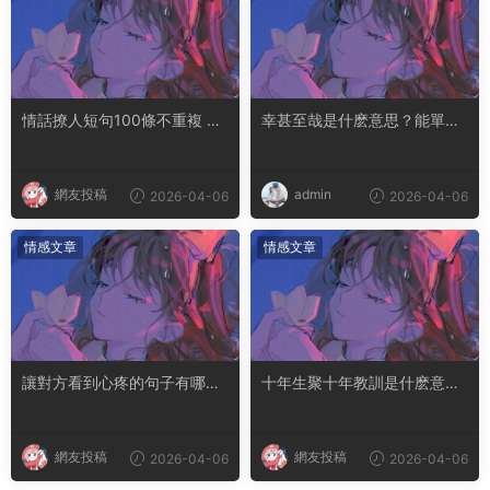
情話撩人短句100條不重複 土
幸甚至哉是什麽意思？能單獨
味情話撩人長句
用嗎
網友投稿
admin
2026-04-06
2026-04-06
情感文章
情感文章
讓對方看到心疼的句子有哪
十年生聚十年教訓是什麽意思
些？句句都是淚點
成語典故出自哪裏
網友投稿
網友投稿
2026-04-06
2026-04-06