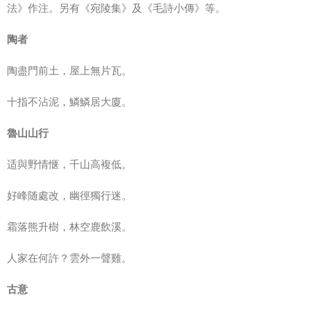
法》作注。另有《宛陵集》及《毛詩小傳》等。
陶者
陶盡門前土，屋上無片瓦。
十指不沾泥，鱗鱗居大廈。
魯山山行
适與野情惬，千山高複低。
好峰随處改，幽徑獨行迷。
霜落熊升樹，林空鹿飲溪。
人家在何許？雲外一聲雞。
古意