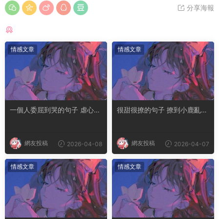
分享海報
猜你喜歡
情感文章
情感文章
一個人委屈到哭的句子 虐心到
很甜很撩的句子 撩到小鹿亂撞
讓人流淚的文案
腿軟的文案
網友投稿
網友投稿
2026-04-08
2026-04-07
情感文章
情感文章