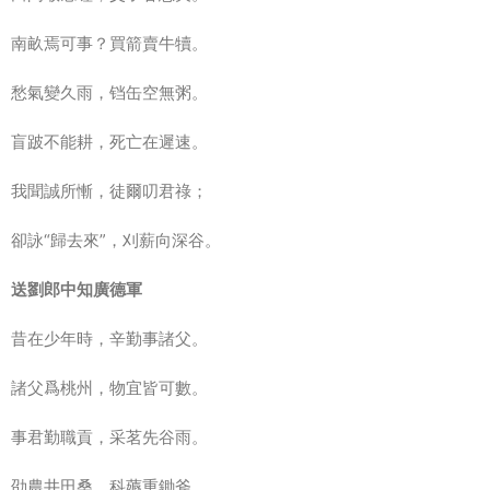
南畝焉可事？買箭賣牛犢。
愁氣變久雨，铛缶空無粥。
盲跛不能耕，死亡在遲速。
我聞誠所慚，徒爾叨君祿；
卻詠“歸去來”，刈薪向深谷。
送劉郎中知廣德軍
昔在少年時，辛勤事諸父。
諸父爲桃州，物宜皆可數。
事君勤職貢，采茗先谷雨。
劭農井田桑，科薅重鋤斧。