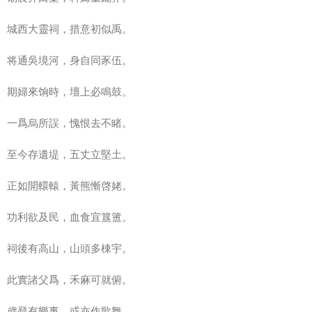
城西大靈祠，措意初似禹。
将通吳境河，身自同豕伍。
期婦來饷時，壇上必鳴鼓。
一爲烏所誤，愧恨去不睹。
至今存遺堤，五丈立堅土。
正如開轘轅，黃熊慚啓姥。
功利欲及民，血食宜簋簠。
祠後有高山，山頭多棟宇。
此實諸父爲，禾麻可就俯。
歲登有樂事，或亦作歌舞。