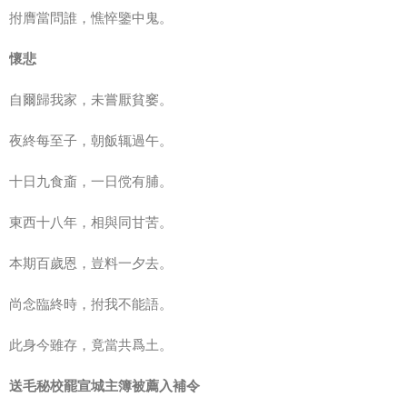
拊膺當問誰，憔悴鑒中鬼。
懷悲
自爾歸我家，未嘗厭貧窭。
夜終每至子，朝飯辄過午。
十日九食齑，一日傥有脯。
東西十八年，相與同甘苦。
本期百歲恩，豈料一夕去。
尚念臨終時，拊我不能語。
此身今雖存，竟當共爲土。
送毛秘校罷宣城主簿被薦入補令