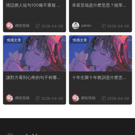
情話撩人短句100條不重複 土
幸甚至哉是什麽意思？能單獨
味情話撩人長句
用嗎
網友投稿
admin
2026-04-06
2026-04-06
情感文章
情感文章
讓對方看到心疼的句子有哪
十年生聚十年教訓是什麽意思
些？句句都是淚點
成語典故出自哪裏
網友投稿
網友投稿
2026-04-06
2026-04-06