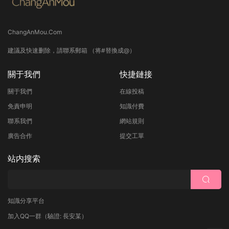
ChangAnMou.Com
建議及快速删除，請聯系郵箱 （将#替換成@）
關于我們
快捷鏈接
關于我們
在線投稿
免責申明
知識付費
聯系我們
網站規則
廣告合作
提交工單
站内搜索
知識分享平台
加入QQ一群
（驗證: 長安某）