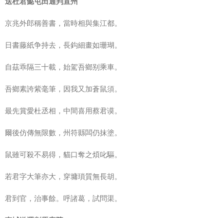
送杜君懿屯田通判宣州
京兆外郎稱善書，當時相與集江都。
日書藤紙争持去，長鈎細畫如珊瑚。
自茲乖隔三十載，始駕吾鄉别乘車。
吾鄉素誇紫毫筆，因我又加蒼鼠須。
最先賞愛杜丞相，中間喜用蔡君谟。
爾後仿傳無限數，州符縣闆仍抹塗。
鼠雖可殺不易得，貓口奪之煩叱驅。
若君字大筆亦大，穿墉瑣質無長胡。
君到官，治事餘。呼諸葛，試問渠。