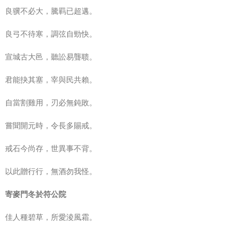
良骥不必大，騰羁已超邁。
良弓不待寒，調弦自勁快。
宣城古大邑，聽訟易聾聩。
君能抉其塞，宰與民共賴。
自當割雞用，刃必無鈍敗。
嘗聞開元時，令長多賜戒。
戒石今尚存，世異事不背。
以此贈行行，無酒勿我怪。
寄麥門冬於符公院
佳人種碧草，所愛淩風霜。