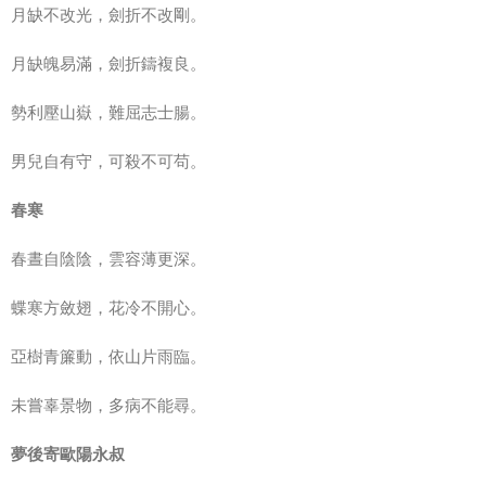
月缺不改光，劍折不改剛。
月缺魄易滿，劍折鑄複良。
勢利壓山嶽，難屈志士腸。
男兒自有守，可殺不可苟。
春寒
春晝自陰陰，雲容薄更深。
蝶寒方斂翅，花冷不開心。
亞樹青簾動，依山片雨臨。
未嘗辜景物，多病不能尋。
夢後寄歐陽永叔