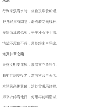
東溪
行到東溪看水時，坐臨孤嶼發船遲。
野凫眠岸有閑意，老樹着花無醜枝。
短短蒲茸齊似剪，平平沙石淨于篩。
情雖不厭住不得，薄暮歸來車馬疲。
送貢仲章之燕
天啓文明泰運興，漢庭來召魯諸生。
我嬰世網空投老，君向容台早著名。
水闊風高鵬翼健，沙乾雲暖馬蹄輕。
歸來衣錦看他日，何用樽前唱渭城。