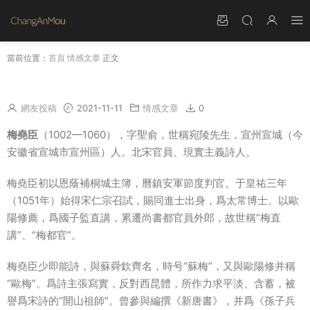
當前位置：
首頁
情感文章
正文
梅堯臣最著名的詩分享 梅堯臣最有名有詩句
網友投稿
2021-11-11
情感文章
0
梅堯臣
（1002—1060），字聖俞，世稱宛陵先生，宣州宣城（今
安徽省宣城市宣州區）人。北宋官員、現實主義詩人。
梅堯臣初以恩蔭補桐城主簿，曆鎮安軍節度判官。于皇祐三年
（1051年）始得宋仁宗召試，賜同進士出身，爲太常博士。以歐
陽修薦，爲國子監直講，累遷尚書都官員外郎，故世稱“梅直
講”、“梅都官”。
梅堯臣少即能詩，與蘇舜欽齊名，時号“蘇梅”，又與歐陽修并稱
“歐梅”。爲詩主張寫實，反對西昆體，所作力求平淡、含蓄，被
譽爲宋詩的“開山祖師”。曾參與編撰《新唐書》，并爲《孫子兵