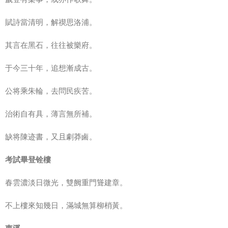
賦詩當清明，解禊思洛浦。
其言在黑石，往往被樂府。
于今三十年，追想漸成古。
公将乘朱輪，去問民疾苦。
治術自有具，薄言無所補。
缺将陳迹書，又且劇莽鹵。
考試畢登铨樓
春雲濃淡日微光，雙阙重門聳建章。
不上樓來知幾日，滿城無算柳梢黃。