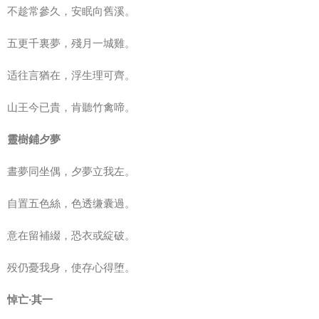
不趁常參久，安眠向舊溪。
五更千裏夢，殘月一城雞。
适往言猶在，浮生理可齊。
山王今已貴，肯聽竹禽啼。
靈樹鋪夕夢
晝夢同坐偶，夕夢立我左。
自置五色絲，色透缣囊過。
意在留補綴，恐衣或綻破。
殁仍憂我身，使存心得堕。
悼亡·其一