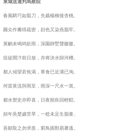
東城送運判馬察院
春風騁巧如翦刀，先裁楊柳後杏桃。
圓尖作瓣得疏密，顔色又染燕脂牢。
黃鹂未鳴鸠欲雨，深園靜墅聲嗷嗷。
役徒開汴前日放，亦将決水歸河槽。
都人傾望若焦渴，寒食已近溝已淘。
何當黃流與雨至，雨深一尺水一篙。
都水禦史亦即喜，日夜順疾回輕舠。
頻年吳楚歲苦旱，一稔未足生脂膏。
吾願取之勿求羨，窮鳥困獸易遯逃。