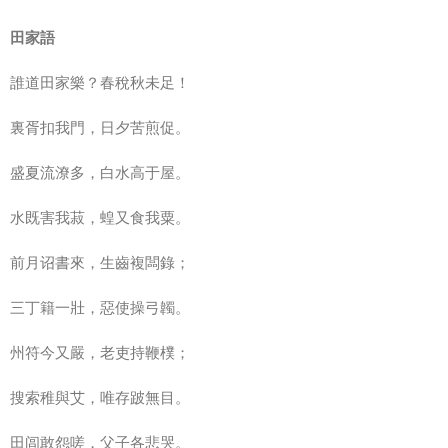
田家語
誰道田家樂？春稅秋未足！
裏胥扣我門，日夕苦煎促。
盛夏流潦多，白水高于屋。
水既害我菽，蝗又食我粟。
前月诏書來，生齒複闆錄；
三丁籍一壯，惡使操弓韣。
州符今又嚴，老吏持鞭樸；
搜索稚與艾，唯存跛無目。
田闾敢怨嗟，父子各悲哭。