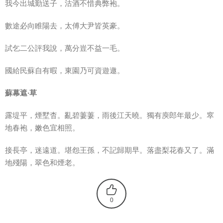
我今出城勤送子，沽酒不惜典弊袍。
數途必向睢陽去，太傅大尹皆英豪。
試乞二公評我說，萬分豈不益一毛。
國給民蘇自有暇，東園乃可資遊遨。
蘇幕遮·草
露堤平，煙墅杳。亂碧萋萋，雨後江天曉。獨有庾郎年最少。窣
地春袍，嫩色宜相照。
接長亭，迷遠道。堪怨王孫，不記歸期早。落盡梨花春又了。滿
地殘陽，翠色和煙老。
0