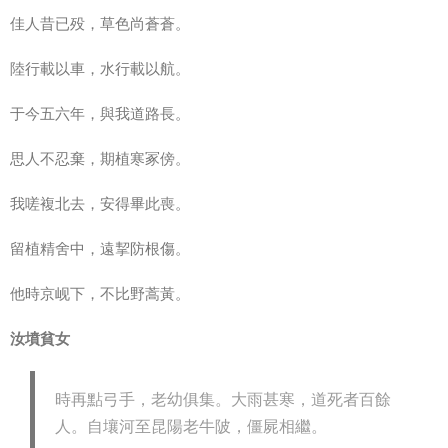
佳人昔已殁，草色尚蒼蒼。
陸行載以車，水行載以航。
于今五六年，與我道路長。
思人不忍棄，期植寒冢傍。
我嗟複北去，安得畢此喪。
留植精舍中，遠挈防根傷。
他時京岘下，不比野蒿黃。
汝墳貧女
時再點弓手，老幼俱集。大雨甚寒，道死者百餘
人。自壤河至昆陽老牛陂，僵屍相繼。