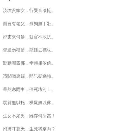
汝墳貧家女，行哭音凄怆。
自言有老父，孤獨無丁壯。
郡吏來何暴，縣官不敢抗。
督遣勿稽留，龍鍾去攜杖。
勤勤囑四鄰，幸願相依傍。
适聞闾裏歸，問訊疑猶強。
果然寒雨中，僵死壤河上。
弱質無以托，橫屍無以葬。
生女不如男，雖存何所當！
拊膺呼蒼天，生死将奈向？