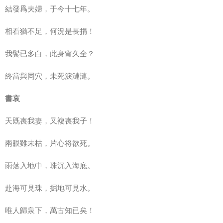
結發爲夫婦，于今十七年。
相看猶不足，何況是長捐！
我鬓已多白，此身甯久全？
終當與同穴，未死淚漣漣。
書哀
天既喪我妻，又複喪我子！
兩眼雖未枯，片心将欲死。
雨落入地中，珠沉入海底。
赴海可見珠，掘地可見水。
唯人歸泉下，萬古知已矣！