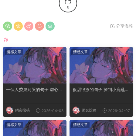
0
分享海報
猜你喜歡
情感文章
情感文章
一個人委屈到哭的句子 虐心到
很甜很撩的句子 撩到小鹿亂撞
讓人流淚的文案
腿軟的文案
網友投稿
網友投稿
2026-04-08
2026-04-07
情感文章
情感文章