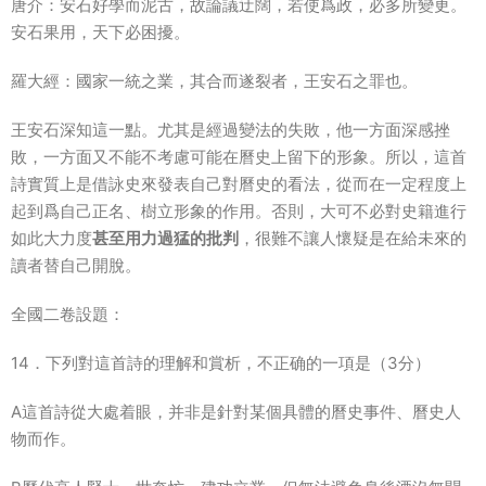
唐介：安石好學而泥古，故論議迂闊，若使爲政，必多所變更。
安石果用，天下必困擾。
羅大經：國家一統之業，其合而遂裂者，王安石之罪也。
王安石深知這一點。尤其是經過變法的失敗，他一方面深感挫
敗，一方面又不能不考慮可能在曆史上留下的形象。所以，這首
詩實質上是借詠史來發表自己對曆史的看法，從而在一定程度上
起到爲自己正名、樹立形象的作用。否則，大可不必對史籍進行
如此大力度
甚至用力過猛的批判
，很難不讓人懷疑是在給未來的
讀者替自己開脫。
全國二卷設題：
14．下列對這首詩的理解和賞析，不正确的一項是（3分）
A這首詩從大處着眼，并非是針對某個具體的曆史事件、曆史人
物而作。