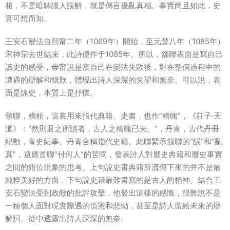
相，不是暗昧讓人誤解，就是傳言擾亂真相。事實尚且如此，史
實可想而知。
王安石變法自熙甯二年（1069年）開始，至元豐八年（1085年）
宋神宗去世結束，此詩便作于1085年。所以，颔聯表面是寫自己
讀史的感受，毋甯說是寫自己在變法失敗後，對在整個過程中的
遭遇的辯解和慨歎，體現出詩人深深的失望和無奈。可以說，表
面是詠史，本質上是抒懷。
頸聯，糟粕，這裏用來指代典籍、史書，也作“糟魄”，《莊子·天
道》：“然則君之所讀者，古人之糟魄已夫。”，丹青，古代丹冊
紀勳，青史紀事。丹青合稱指代史籍。此聯緊承颔聯的“誤”和“亂
真”，遠應首聯“付何人”的苦悶，發表詩人對曆史典籍和曆史事實
之間的錯位現象的思考。上句說史書典籍所流傳下來的并不是最
純粹美好的方面，下句說史籍最難書寫的是古人的精神。結合王
安石變法受到政敵的批評攻擊，他發出這樣的感慨，很難說不是
一種個人面對現實際遇的憤懑和悲恸，甚至是詩人留給未來的辯
解詞。從中透露出詩人深深的無奈。