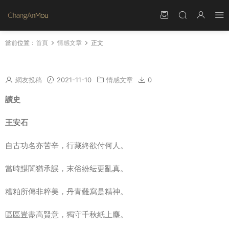
當前位置：
首頁
情感文章
正文
讀史王安石詩歌鑒賞 讀史王安石翻譯
網友投稿
2021-11-10
情感文章
0
讀史
王安石
自古功名亦苦辛，行藏終欲付何人。
當時黮闇猶承誤，末俗紛纭更亂真。
糟粕所傳非粹美，丹青難寫是精神。
區區豈盡高賢意，獨守千秋紙上塵。