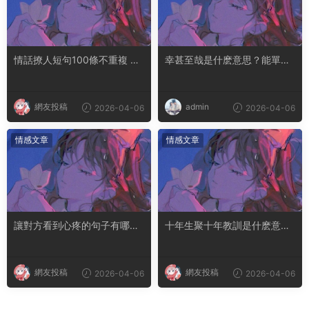
情話撩人短句100條不重複 土
幸甚至哉是什麽意思？能單獨
味情話撩人長句
用嗎
網友投稿
admin
2026-04-06
2026-04-06
情感文章
情感文章
讓對方看到心疼的句子有哪
十年生聚十年教訓是什麽意思
些？句句都是淚點
成語典故出自哪裏
網友投稿
網友投稿
2026-04-06
2026-04-06