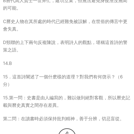
B曆代高人賢士一世奔忙，建功立業，但無法避免身後湮沒無聞
的可能。
C曆史人物在其所處的時代已經難免被誤解，在世俗的傳言中更
會失真。
D頸聯的上下兩句反複陳說，表明詩人的觀點，堪稱這首詩的警
策之語。
14.B
15．這首詩闡述了一個什麽樣的道理？對我們有何啓示？（6
分）
15.第一問：史書是由人編寫的，難以做到絕對客觀，所以曆史記
載與曆史真實之間存在差異。
第二問：在讀書時必須保持批判精神，善于分辨，切忌盲從。