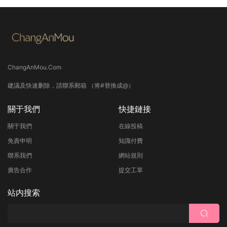
ChangAnMou.Com
建議及快速删除，請聯系郵箱 （将#替換成@）
關于我們
快捷鏈接
關于我們
在線投稿
免責申明
知識付費
聯系我們
網站規則
廣告合作
提交工單
站内搜索