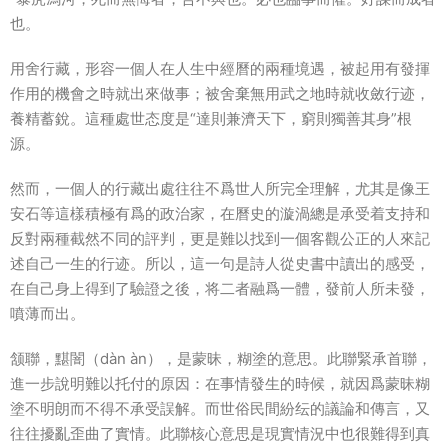
也。
用舍行藏，形容一個人在人生中經曆的兩種境遇，被起用有發揮
作用的機會之時就出來做事；被舍棄無用武之地時就收斂行迹，
養精蓄銳。這種處世态度是“達則兼濟天下，窮則獨善其身”根
源。
然而，一個人的行藏出處往往不爲世人所完全理解，尤其是像王
安石等這樣積極有爲的政治家，在曆史的漩渦總是承受着支持和
反對兩種截然不同的評判，更是難以找到一個客觀公正的人來記
述自己一生的行迹。所以，這一句是詩人從史書中讀出的感受，
在自己身上得到了驗證之後，将二者融爲一體，發前人所未發，
噴薄而出。
颔聯，黮闇（dàn àn），是蒙昧，糊塗的意思。此聯緊承首聯，
進一步說明難以托付的原因：在事情發生的時候，就因爲蒙昧糊
塗不明朗而不得不承受誤解。而世俗民間紛纭的議論和傳言，又
往往擾亂歪曲了實情。此聯核心意思是現實情況中也很難得到真