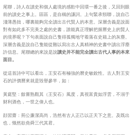
尾聯，詩人在讀史和個人處境的感歎中回環一番之後，又回到眼
前的讀史之事上。區區，是自稱的謙詞。上句緊承頸聯，說自己
淺薄愚拙，哪裏能夠完全讀出古代賢人的本意。深層含義是說面
對有如此多不完美之處的史書，誰能真正理解把握曆史上的賢人
的境界呢？下句表面說自己隻得孤獨地守着落在史籍上的灰塵。
深層含義是說自己隻能從難以寫出古人真精神的史書中讀出浮塵
許信息。尾聯總的來說是說
讀史并不能完全讀出古代人事的本來
面目。
從這首詩中可以看出，王安石有極強的曆史敏銳性。古人對王安
石的評價曆來就是毀譽參半，如：
黃庭堅：餘嘗熟觀其（王安石）風度，真視富貴如浮雲，不溺于
财利酒色，一世之偉人也。
顔習齋：荊公廉潔高尚，浩然有古人正己以正天下之意。及既出
也，慨然欲堯舜三代其君。