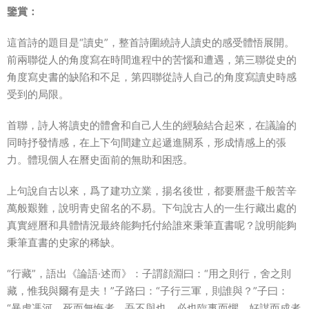
鑒賞：
這首詩的題目是“讀史”，整首詩圍繞詩人讀史的感受體悟展開。
前兩聯從人的角度寫在時間進程中的苦惱和遭遇，第三聯從史的
角度寫史書的缺陷和不足，第四聯從詩人自己的角度寫讀史時感
受到的局限。
首聯，詩人将讀史的體會和自己人生的經驗結合起來，在議論的
同時抒發情感，在上下句間建立起遞進關系，形成情感上的張
力。體現個人在曆史面前的無助和困惑。
上句說自古以來，爲了建功立業，揚名後世，都要曆盡千般苦辛
萬般艱難，說明青史留名的不易。下句說古人的一生行藏出處的
真實經曆和具體情況最終能夠托付給誰來秉筆直書呢？說明能夠
秉筆直書的史家的稀缺。
“行藏”，語出《論語·述而》：子謂顔淵曰：“用之則行，舍之則
藏，惟我與爾有是夫！”子路曰：“子行三軍，則誰與？”子曰：
“暴虎馮河，死而無悔者，吾不與也。必也臨事而懼。好謀而成者