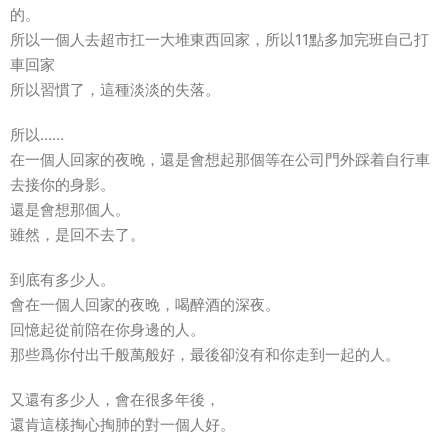
的。
所以一個人去超市扛一大堆東西回家，所以11點多加完班自己打
車回家
所以習慣了，這種淡淡的失落。
所以……
在一個人回家的夜晚，還是會想起那個等在公司門外踩着自行車
去接你的身影。
還是會想那個人。
雖然，是回不去了。
到底有多少人。
會在一個人回家的夜晚，喝醉酒的深夜。
回憶起從前陪在你身邊的人。
那些爲你付出千般萬般好，最後卻沒有和你走到一起的人。
又還有多少人，會在很多年後，
還肯這樣掏心掏肺的對一個人好。