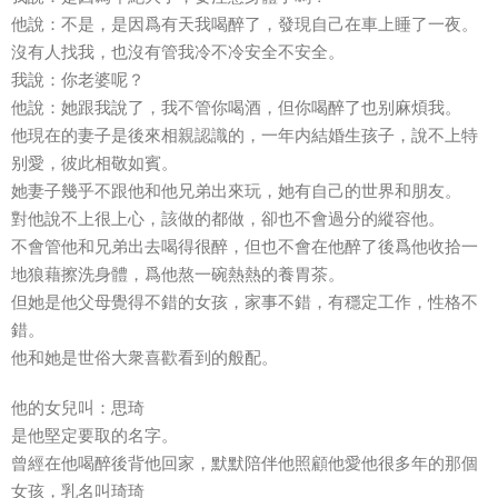
他說：不是，是因爲有天我喝醉了，發現自己在車上睡了一夜。
沒有人找我，也沒有管我冷不冷安全不安全。
我說：你老婆呢？
他說：她跟我說了，我不管你喝酒，但你喝醉了也别麻煩我。
他現在的妻子是後來相親認識的，一年内結婚生孩子，說不上特
别愛，彼此相敬如賓。
她妻子幾乎不跟他和他兄弟出來玩，她有自己的世界和朋友。
對他說不上很上心，該做的都做，卻也不會過分的縱容他。
不會管他和兄弟出去喝得很醉，但也不會在他醉了後爲他收拾一
地狼藉擦洗身體，爲他熬一碗熱熱的養胃茶。
但她是他父母覺得不錯的女孩，家事不錯，有穩定工作，性格不
錯。
他和她是世俗大衆喜歡看到的般配。
他的女兒叫：思琦
是他堅定要取的名字。
曾經在他喝醉後背他回家，默默陪伴他照顧他愛他很多年的那個
女孩，乳名叫琦琦