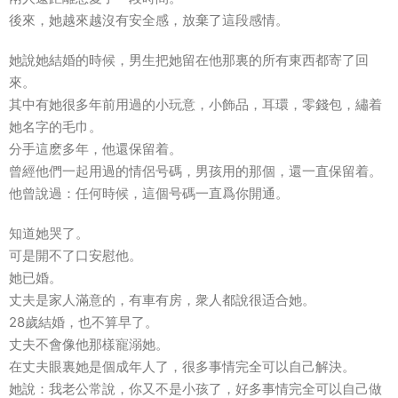
後來，她越來越沒有安全感，放棄了這段感情。
她說她結婚的時候，男生把她留在他那裏的所有東西都寄了回
來。
其中有她很多年前用過的小玩意，小飾品，耳環，零錢包，繡着
她名字的毛巾。
分手這麽多年，他還保留着。
曾經他們一起用過的情侶号碼，男孩用的那個，還一直保留着。
他曾說過：任何時候，這個号碼一直爲你開通。
知道她哭了。
可是開不了口安慰他。
她已婚。
丈夫是家人滿意的，有車有房，衆人都說很适合她。
28歲結婚，也不算早了。
丈夫不會像他那樣寵溺她。
在丈夫眼裏她是個成年人了，很多事情完全可以自己解決。
她說：我老公常說，你又不是小孩了，好多事情完全可以自己做