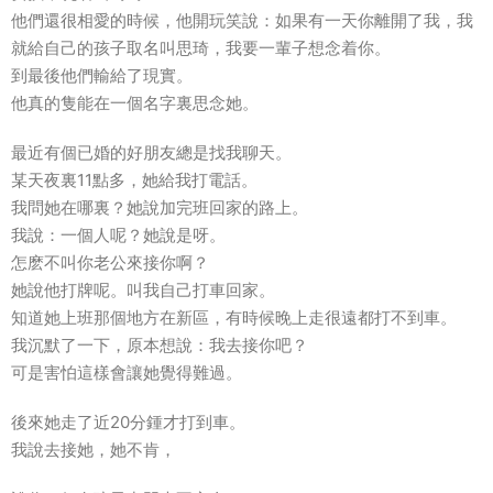
他們還很相愛的時候，他開玩笑說：如果有一天你離開了我，我
就給自己的孩子取名叫思琦，我要一輩子想念着你。
到最後他們輸給了現實。
他真的隻能在一個名字裏思念她。
最近有個已婚的好朋友總是找我聊天。
某天夜裏11點多，她給我打電話。
我問她在哪裏？她說加完班回家的路上。
我說：一個人呢？她說是呀。
怎麽不叫你老公來接你啊？
她說他打牌呢。叫我自己打車回家。
知道她上班那個地方在新區，有時候晚上走很遠都打不到車。
我沉默了一下，原本想說：我去接你吧？
可是害怕這樣會讓她覺得難過。
後來她走了近20分鍾才打到車。
我說去接她，她不肯，