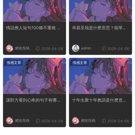
情話撩人短句100條不重複 土
幸甚至哉是什麽意思？能單獨
味情話撩人長句
用嗎
網友投稿
admin
2026-04-06
2026-04-06
情感文章
情感文章
讓對方看到心疼的句子有哪
十年生聚十年教訓是什麽意思
些？句句都是淚點
成語典故出自哪裏
網友投稿
網友投稿
2026-04-06
2026-04-06