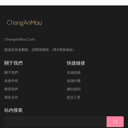
ChangAnMou.Com
建議及快速删除，請聯系郵箱 （将#替換成@）
關于我們
快捷鏈接
關于我們
在線投稿
免責申明
知識付費
聯系我們
網站規則
廣告合作
提交工單
站内搜索