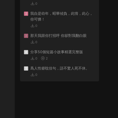
0
我自是幼年，昭華傾負，此情，此心，
2
你可憐！
0
那天我跟你打招呼 你卻對我翻白眼
3
0
分享50個短篇小故事精選完整版
4
0
2
爲人性僻耽佳句，語不驚人死不休。
5
0