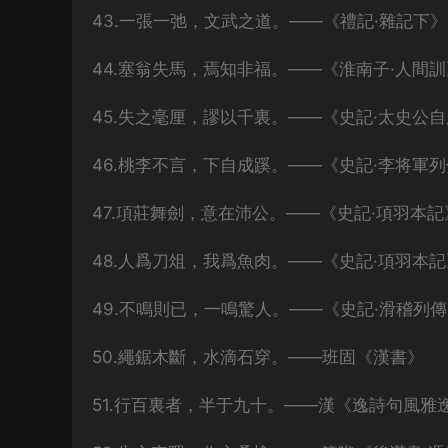
43.一張一弛，文武之道。——《禮記·雜記下》
44.塞翁失馬，焉知非福。——《淮南子·人間訓
45.失之毫厘，謬以千裏。——《史記·太史公
46.桃李不言，下自成蹊。——《史記·李将軍
47.項莊舞劍，意在沛公。——《史記·項羽本記
48.人爲刀俎，我爲魚肉。——《史記·項羽本記
49.不鳴則已，一鳴驚人。——《史記·滑稽列傳
50.繩鋸木斷，水滴石穿。——班固《漢書》
51.行百裏者，半于九十。——漢《逸詩句風雅