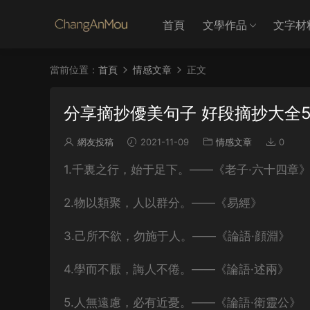
首頁
文學作品
文字材
當前位置：
首頁
情感文章
正文
分享摘抄優美句子 好段摘抄大全5
網友投稿
2021-11-09
情感文章
0
1.千裏之行，始于足下。——《老子·六十四章
2.物以類聚，人以群分。——《易經》
3.己所不欲，勿施于人。——《論語·顔淵》
4.學而不厭，誨人不倦。——《論語·述兩》
5.人無遠慮，必有近憂。——《論語·衛靈公》