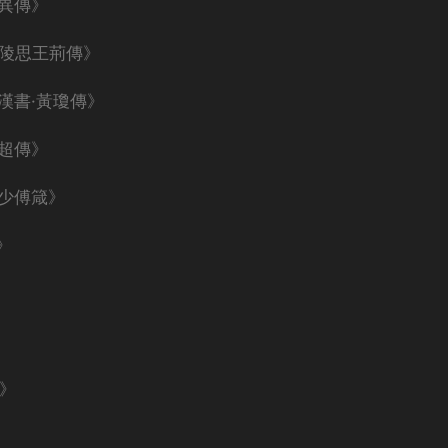
馮異傳》
廣陵思王荊傳》
漢書·黃瓊傳》
班超傳》
不少傅箴》
》
年》