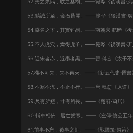
52.失之東隅，收之桑榆。——範晔《後漢書·
53.精誠所至，金石爲開。——範晔《後漢書·
54.盛名之下，其實難副。——南朝宋·範晔《後
55.不人虎穴，焉得虎子。——範晔《後漢書·
56.近朱者赤，近墨者黑。——晉·傅玄《太子
57.機不可失，失不再來。——《新五代史·晉書
58.不塞不流，不止不行。——唐·韓愈《原道》
59.尺有所短，寸有所長。——《楚辭·蔔居》
60.輔車相依，唇亡齒寒。——《左傳·僖公五
61.前事不忘，後事之師。——《戰國策·趙策》