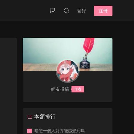
登錄
注冊
網友投稿
作者
本類排行
暗戀一個人對方能感覺到嗎
1