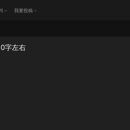
料
我要投稿
0字左右
》