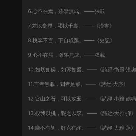
6.心不在焉，雖學無成。——張載
7.差以毫厘，謬以千裏。——《漢書》
8.桃李不言，下自成蹊。——《史記》
9.心不在焉，雖學無成。——張載
10.如切如磋，如琢如磨。——《詩經·衛風·湛
11.言者無罪，聞者足戒。——《詩經·大序》
12.它山之石，可以攻玉。——《詩經·小雅·鶴
13.投我以桃，報之以李。——《詩經·大雅·抑
14.靡不有初，鮮克有終。——《詩經·大雅·蕩》