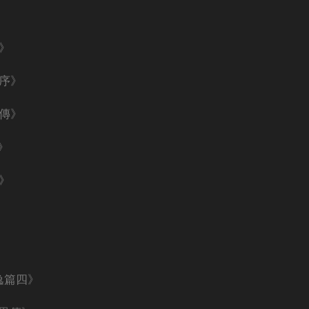
》
自序》
列傳》
》
》
逸篇四》