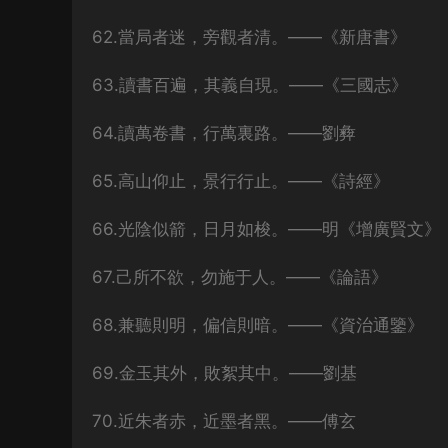
62.當局者迷，旁觀者清。——《新唐書》
63.讀書百遍，其義自現。——《三國志》
64.讀萬卷書，行萬裏路。——劉彜
65.高山仰止，景行行止。——《詩經》
66.光陰似箭，日月如梭。——明《增廣賢文》
67.己所不欲，勿施于人。——《論語》
68.兼聽則明，偏信則暗。——《資治通鑒》
69.金玉其外，敗絮其中。——劉基
70.近朱者赤，近墨者黑。——傅玄