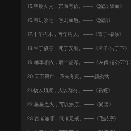
15.與朋友交，言而有信。——《論語·學而》
16.有則改之，無則加勉。——《論語》
17.十年樹木，百年樹人。——《管子·權修》
18.生于優患，死于安樂。——《孟子·告于下》
19.輔車相依，唇亡齒寒。——《左傳·僖公五年
20.天下興亡，匹夫有責。——顧炎武
21.物以類聚，人以群分。——《易經》
22.星星之火，可以燎原。——《尚書》
23.言者無罪，聞者足戒。——《毛詩序》