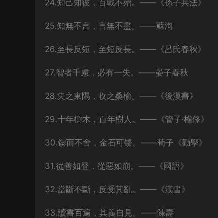
24.知己知彼，百戰不殆。——《孫子兵法》
25.知無不言，言無不盡。——蘇洵
26.至長反短，至短反長。——《呂氏春秋》
27.智者千慮，必有一失。——晏子春秋
28.失之東隅，收之桑榆。——《後漢書》
29.十年樹木，百年樹人。——《管子·權修》
30.锲而不舍，金石可镂。——荀子《勸學》
31.從善如登，從惡如崩。——《國語》
32.當斷不斷，反受其亂。——《漢書》
33.讀書百遍，其義自見。——陳壽