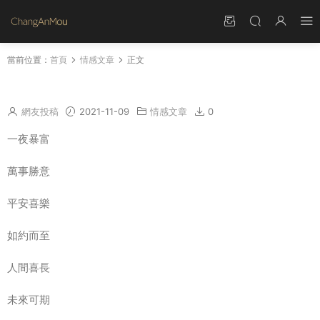
當前位置：
首頁
情感文章
正文
形容一切很美好的成語分享 形容未來美好的成語
網友投稿
2021-11-09
情感文章
0
一夜暴富
萬事勝意
平安喜樂
如約而至
人間喜長
未來可期