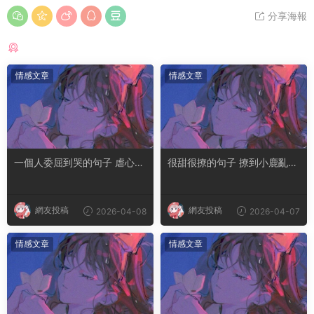
分享海報
猜你喜歡
情感文章
情感文章
一個人委屈到哭的句子 虐心到
很甜很撩的句子 撩到小鹿亂撞
讓人流淚的文案
腿軟的文案
網友投稿
網友投稿
2026-04-08
2026-04-07
情感文章
情感文章